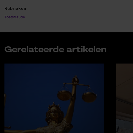
Ru­brie­ken
Toetsfraude
Ge­re­la­teer­de ar­ti­ke­len