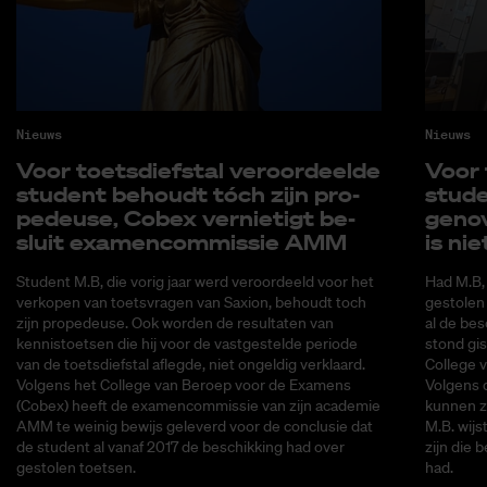
Nieuws
Nieuws
Voor toets­dief­stal ver­oor­deel­de
Voor t
stu­dent be­houdt tóch zijn pro­
stu­d
pe­deu­se, Co­bex ver­nie­tigt be­
gen­o
sluit exa­men­com­mis­sie AMM
is nie
Student M.B, die vorig jaar werd veroordeeld voor het
Had M.B,
verkopen van toetsvragen van Saxion, behoudt toch
gestolen
zijn propedeuse. Ook worden de resultaten van
al de bes
kennistoetsen die hij voor de vastgestelde periode
stond gis
van de toetsdiefstal aflegde, niet ongeldig verklaard.
College 
Volgens het College van Beroep voor de Examens
Volgens 
(Cobex) heeft de examencommissie van zijn academie
kunnen ze
AMM te weinig bewijs geleverd voor de conclusie dat
M.B. wijs
de student al vanaf 2017 de beschikking had over
zijn die b
gestolen toetsen.
had.