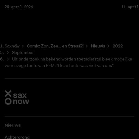
26 april 2024
11 april
Saxnow
Co­mic: Zon, Zee... en Stress?!
Nieuws
2022
September
Uit onderzoek na bekend worden toetsdiefstal bleek mogelijke
voorinzage toets van FEM: “Deze toets was niet van ons”
Nieuws
Achtergrond