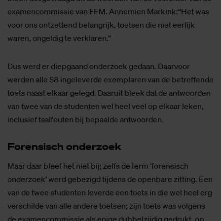
examencommissie van FEM. Annemien Markink:“Het was
voor ons ontzettend belangrijk, toetsen die niet eerlijk
waren, ongeldig te verklaren.”
Dus werd er diepgaand onderzoek gedaan. Daarvoor
werden alle 58 ingeleverde exemplaren van de betreffende
toets naast elkaar gelegd. Daaruit bleek dat de antwoorden
van twee van de studenten wel heel veel op elkaar leken,
inclusief taalfouten bij bepaalde antwoorden.
Fo­ren­sisch on­der­zoek
Maar daar bleef het niet bij; zelfs de term ‘forensisch
onderzoek’ werd gebezigd tijdens de openbare zitting. Een
van de twee studenten leverde een toets in die wel heel erg
verschilde van alle andere toetsen; zijn toets was volgens
de examencommissie als enige dubbelzijdig gedrukt, op