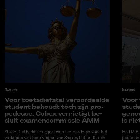
Nieuws
Nieuws
Voor toets­dief­stal ver­oor­deel­de
Voor t
stu­dent be­houdt tóch zijn pro­
stu­d
pe­deu­se, Co­bex ver­nie­tigt be­
gen­o
sluit exa­men­com­mis­sie AMM
is nie
Student M.B, die vorig jaar werd veroordeeld voor het
Had M.B,
verkopen van toetsvragen van Saxion, behoudt toch
gestolen