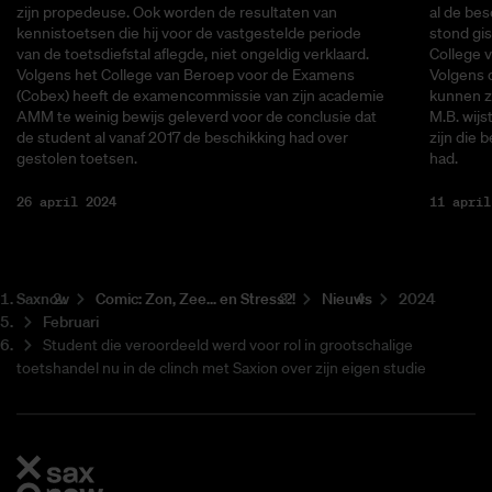
zijn propedeuse. Ook worden de resultaten van
al de bes
kennistoetsen die hij voor de vastgestelde periode
stond gis
van de toetsdiefstal aflegde, niet ongeldig verklaard.
College 
Volgens het College van Beroep voor de Examens
Volgens 
(Cobex) heeft de examencommissie van zijn academie
kunnen ze
AMM te weinig bewijs geleverd voor de conclusie dat
M.B. wijs
de student al vanaf 2017 de beschikking had over
zijn die b
gestolen toetsen.
had.
26 april 2024
11 april
Saxnow
Co­mic: Zon, Zee... en Stress?!
Nieuws
2024
Februari
Student die veroordeeld werd voor rol in grootschalige
toetshandel nu in de clinch met Saxion over zijn eigen studie