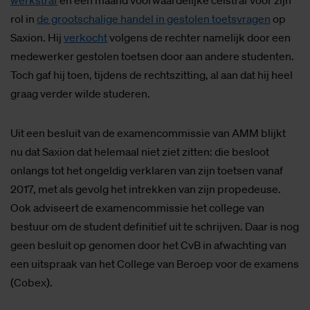
werkstraf
en een maand voorwaardelijke celstraf voor zijn
rol in
de grootschalige handel in gestolen toetsvragen
op
Saxion. Hij
verkocht
volgens de rechter namelijk door een
medewerker gestolen toetsen door aan andere studenten.
Toch gaf hij toen, tijdens de rechtszitting, al aan dat hij heel
graag verder wilde studeren.
Uit een besluit van de examencommissie van AMM blijkt
nu dat Saxion dat helemaal niet ziet zitten: die besloot
onlangs tot het ongeldig verklaren van zijn toetsen vanaf
2017, met als gevolg het intrekken van zijn propedeuse.
Ook adviseert de examencommissie het college van
bestuur om de student definitief uit te schrijven. Daar is nog
geen besluit op genomen door het CvB in afwachting van
een uitspraak van het College van Beroep voor de examens
(Cobex).