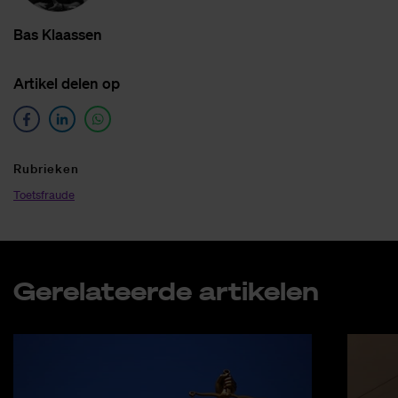
Bas Klaas­sen
Ar­ti­kel de­len op
Ru­brie­ken
Toetsfraude
Ge­re­la­teer­de ar­ti­ke­len