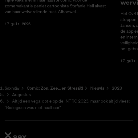
Fijne vakantie! In haar laatste comic voor de
wer­v
zomervakantie geniet cartooniste Stefanie Heil alvast
van haar welverdiende rust. Alhoewel...
Het CvB 
stoppen 
17 juli 2026
Jansen, 
de app ee
en intern
veilighei
het gebru
17 juli 
Saxnow
Co­mic: Zon, Zee... en Stress?!
Nieuws
2023
Augustus
Altijd een vega-optie op de INTRO 2023, maar ook altijd vlees;
“Biologisch was niet haalbaar”