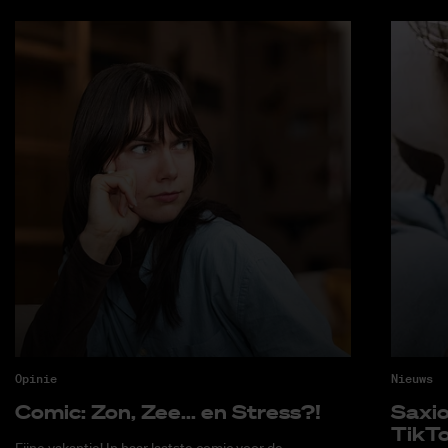
Opinie
Nieuws
Co­mic: Zon, Zee... en Stress?!
Saxi­
Tik­T