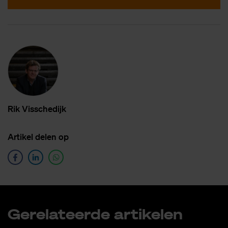
Rik Vis­sche­dijk
Ar­ti­kel de­len op
Ge­re­la­teer­de ar­ti­ke­len