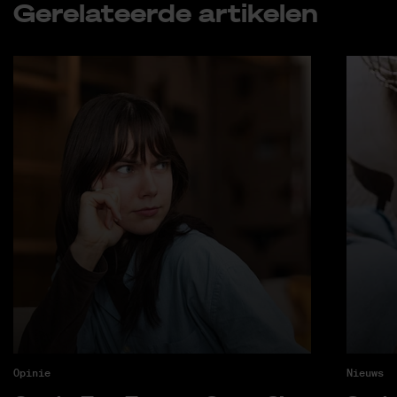
Ge­re­la­teer­de ar­ti­ke­len
Opinie
Nieuws