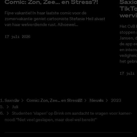
Co­mic: Zon, Zee... en Stress?!
Saxi­
Tik­T
Fijne vakantie! In haar laatste comic voor de
wer­v
zomervakantie geniet cartooniste Stefanie Heil alvast
van haar welverdiende rust. Alhoewel...
Het CvB 
stoppen 
17 juli 2026
Jansen, 
de app ee
en intern
veilighei
het gebru
17 juli 
Saxnow
Co­mic: Zon, Zee... en Stress?!
Nieuws
2023
Juli
Stu­den­ten ‘sla­pen’ op Brink om aan­dacht te vra­gen voor ka­mer­
nood: “Niet veel geslapen, maar doel wel bereikt"