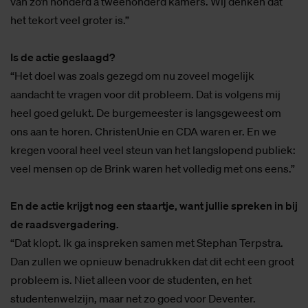
van zo’n honderd a tweehonderd kamers. Wij denken dat
het tekort veel groter is.”
Is de actie geslaagd?
“Het doel was zoals gezegd om nu zoveel mogelijk
aandacht te vragen voor dit probleem. Dat is volgens mij
heel goed gelukt. De burgemeester is langsgeweest om
ons aan te horen. ChristenUnie en CDA waren er. En we
kregen vooral heel veel steun van het langslopend publiek:
veel mensen op de Brink waren het volledig met ons eens.”
En de actie krijgt nog een staartje, want jullie spreken in bij
de raadsvergadering.
“Dat klopt. Ik ga inspreken samen met Stephan Terpstra.
Dan zullen we opnieuw benadrukken dat dit echt een groot
probleem is. Niet alleen voor de studenten, en het
studentenwelzijn, maar net zo goed voor Deventer.