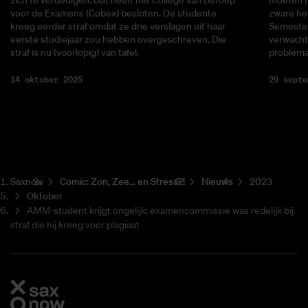
zich te verdedigen. Dat heeft het College van Beroep
moeten m
voor de Examens (Cobex) besloten. De studente
zware he
kreeg eerder straf omdat ze drie verslagen uit haar
Semester
eerste studiejaar zou hebben overgeschreven. Die
verwacht
straf is nu (voorlopig) van tafel.
problema
14 oktober 2025
29 septe
Saxnow
Co­mic: Zon, Zee... en Stress?!
Nieuws
2023
Oktober
AMM-student krijgt ongelijk: examencommissie was redelijk bij
straf die hij kreeg voor plagiaat