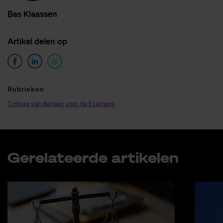
Bas Klaas­sen
Ar­ti­kel de­len op
Ru­brie­ken
College van Beroep voor de Examens
Ge­re­la­teer­de ar­ti­ke­len