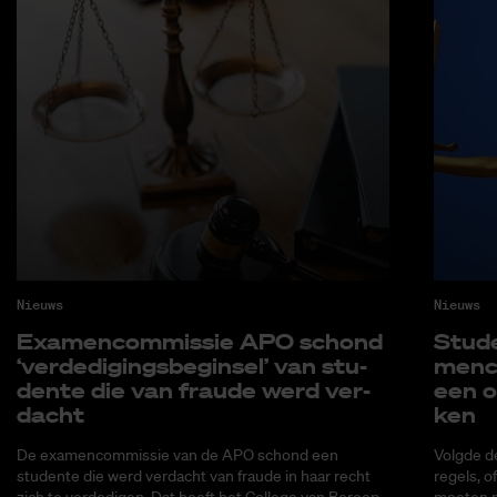
Nieuws
Nieuws
Exa­men­com­mis­sie APO schond
Stu­d
‘ver­de­di­gings­be­gin­sel’ van stu­
men­c
den­te die van frau­de werd ver­
een o
dacht
ken
De examencommissie van de APO schond een
Volgde d
studente die werd verdacht van fraude in haar recht
regels, o