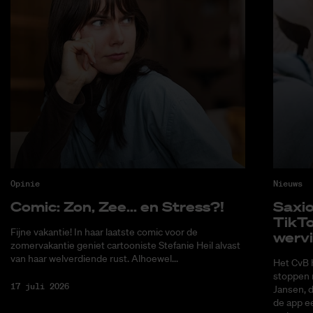
Opinie
Nieuws
Co­mic: Zon, Zee... en Stress?!
Saxi­
Tik­T
Fijne vakantie! In haar laatste comic voor de
wer­v
zomervakantie geniet cartooniste Stefanie Heil alvast
van haar welverdiende rust. Alhoewel...
Het CvB 
stoppen 
17 juli 2026
Jansen, 
de app ee