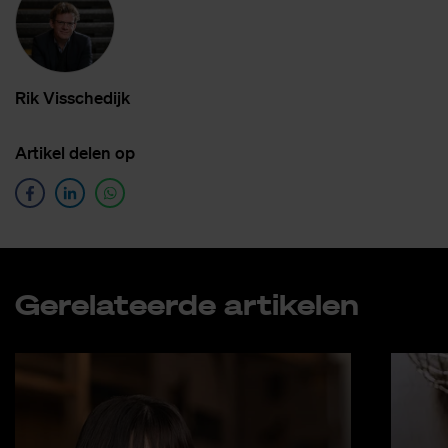
Rik Vis­sche­dijk
Ar­ti­kel de­len op
Ge­re­la­teer­de ar­ti­ke­len