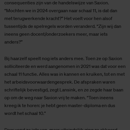
consequenties zijn van de handelswijze van Saxion.
“Mochten we in 2024 overgaan naar schaal 11, is dat dan
met terugwerkende kracht?” Het voelt voor hen alsof
tussentijds de spelregels worden veranderd. “Zijn wij dan
ineens geen docent/onderzoekers meer, maar iets
anders?”
Bij haarzelf speelt nog iets anders mee. Toen ze op Saxion
solliciteerde en werd aangenomen in 2021 was dat voor een
schaal 11 functie. Alles was in kannen en kruiken, tot en met
het arbeidsvoorwaardengesprek. De afspraken waren
schriftelijk bevestigd, zegt Lansink, en ze zegde haar baan
op om de weg naar Saxion vrij te maken. “Toen ineens
kreeg ik te horen: je hebt geen master-diploma en dus
wordt het schaal 10.”
Daar vond ze iets van, maar uiteindelijk ging ze akkoord,