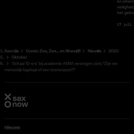
en intern
veilighei
het gebru
17 juli 
Saxnow
Co­mic: Zon, Zee... en Stress?!
Nieuws
2023
Oktober
‘Schaal 10-ers’ bij academie AMM verenigen zich; “Zijn we
menselijk kapitaal of een kostenpost?”
Nieuws