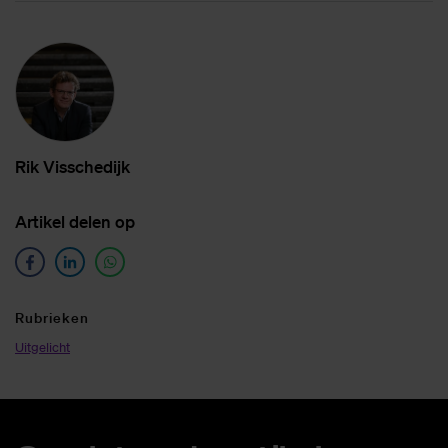
Rik Vis­sche­dijk
Ar­ti­kel de­len op
Ru­brie­ken
Uitgelicht