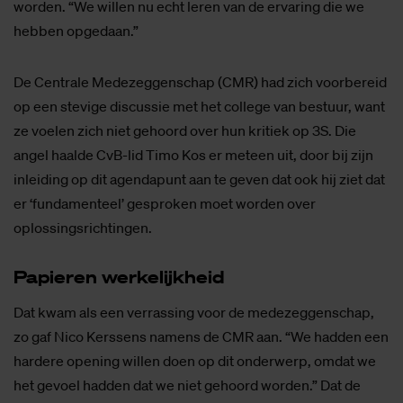
worden. “We willen nu echt leren van de ervaring die we
hebben opgedaan.”
De Centrale Medezeggenschap (CMR) had zich voorbereid
op een stevige discussie met het college van bestuur, want
ze voelen zich niet gehoord over hun kritiek op 3S. Die
angel haalde CvB-lid Timo Kos er meteen uit, door bij zijn
inleiding op dit agendapunt aan te geven dat ook hij ziet dat
er ‘fundamenteel’ gesproken moet worden over
oplossingsrichtingen.
Pa­pie­ren wer­ke­lijk­heid
Dat kwam als een verrassing voor de medezeggenschap,
zo gaf Nico Kerssens namens de CMR aan. “We hadden een
hardere opening willen doen op dit onderwerp, omdat we
het gevoel hadden dat we niet gehoord worden.” Dat de