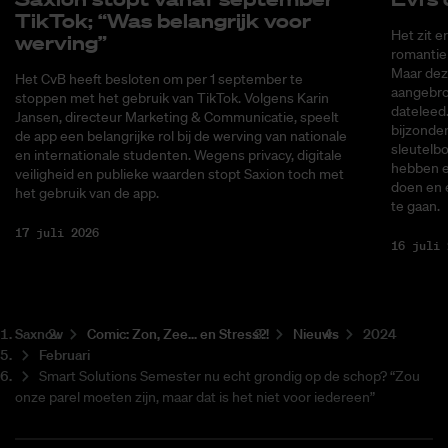
Tik­Tok; “Was be­lang­rijk voor
Het zit e
wer­ving”
romantiek
Maar deze
Het CvB heeft besloten om per 1 september te
aangebrok
stoppen met het gebruik van TikTok. Volgens Karin
dateleed.
Jansen, directeur Marketing & Communicatie, speelt
bijzonder
de app een belangrijke rol bij de werving van nationale
sleutelbo
en internationale studenten. Wegens privacy, digitale
hebben ee
veiligheid en publieke waarden stopt Saxion toch met
doen en 
het gebruik van de app.
te gaan.
17 juli 2026
16 juli 
Saxnow
Co­mic: Zon, Zee... en Stress?!
Nieuws
2024
Februari
Smart Solutions Semester nu echt grondig op de schop? “Zou
onze parel moeten zijn, maar dat is het niet voor iedereen”