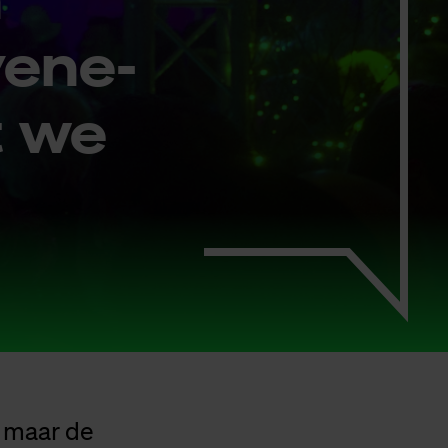
e­ne­
t we
g maar de