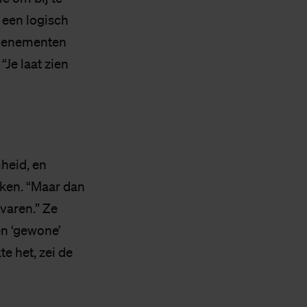
 een logisch
 evenementen
“Je laat zien
heid, en
ken. “Maar dan
varen.” Ze
en ‘gewone’
e het, zei de