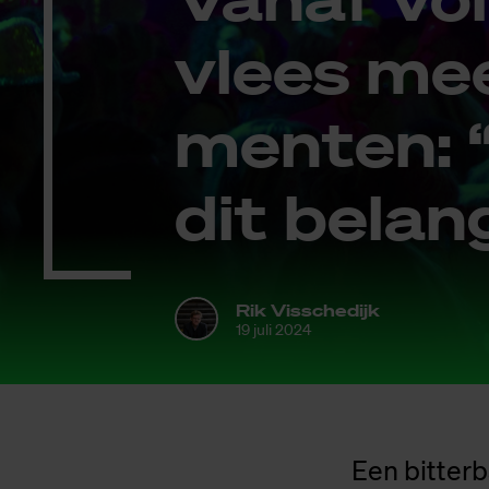
vlees mee
men­ten: 
dit be­lang
Rik Visschedijk
19 juli 2024
Een bitterb