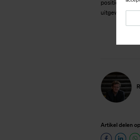
positieve mani
uitgewerkt in o
R
Ar­ti­kel de­len o