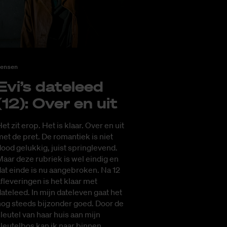
ensen
Evi’s da­te­leed
(12): Over en uit
et zit erop. Het is klaar. Over en uit
et de pret. De romantiek is niet
ood gelukkig, juist springlevend.
aar deze rubriek is wel eindig en
at einde is nu aangebroken. Na 12
fleveringen is het klaar met
ateleed. In mijn dateleven gaat het
nog steeds bijzonder goed. Door de
leutel van haar huis aan mijn
leutelbos kan ik naar binnen