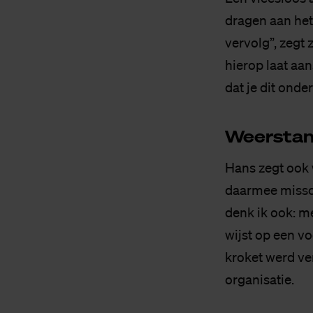
dragen aan het
vervolg”, zegt 
hierop laat aan
dat je dit onde
Weer­sta
Hans zegt ook 
daarmee missc
denk ik ook: m
wijst op een vo
kroket werd ver
organisatie.