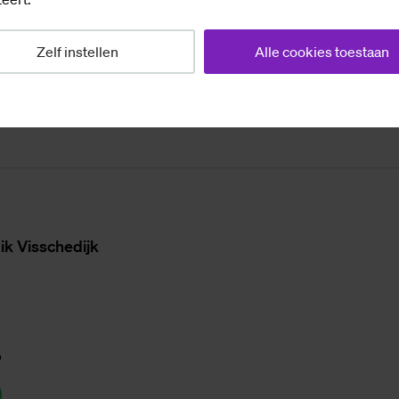
er kunnen verrassen met een lekker aanbod. Dat wor
verleg met de leveranciers.”
Zelf instellen
Alle cookies toestaan
ik Vis­sche­dijk
p