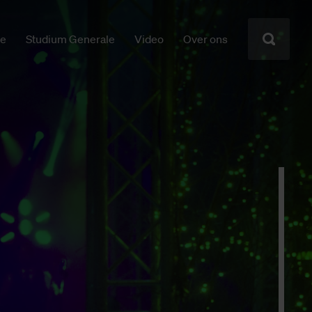
ie
Studium Generale
Video
Over ons
n