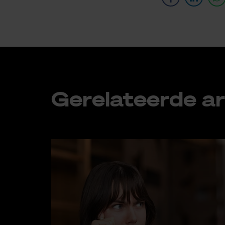
Ge­re­la­teer­de ar­