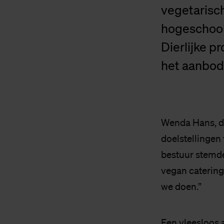
vegetarisch
hogeschool
Dierlijke p
het aanbod 
Wenda Hans, di
doelstellingen 
bestuur stemde
vegan catering.
we doen.”
Een vleesloos 