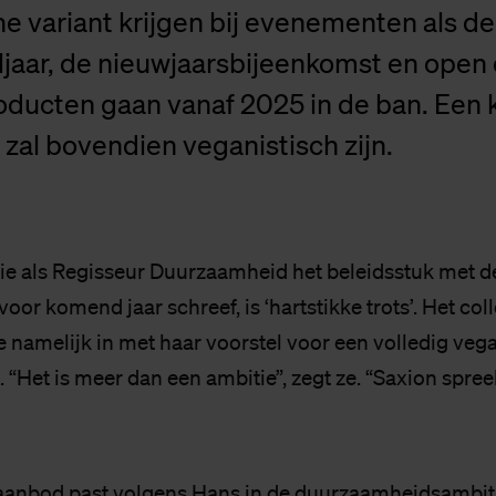
e variant krijgen bij evenementen als d
jaar, de nieuwjaarsbijeenkomst en open
roducten gaan vanaf 2025 in de ban. Een 
zal bovendien veganistisch zijn.
e als Regisseur Duurzaamheid het beleidsstuk met d
voor komend jaar schreef, is ‘hartstikke trots’. Het col
 namelijk in met haar voorstel voor een volledig vega
 “Het is meer dan een ambitie”, zegt ze. “Saxion spreek
aanbod past volgens Hans in de duurzaamheidsambiti