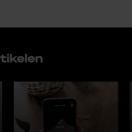
ti­ke­len