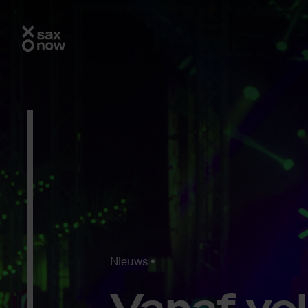
Nieuws
Van­af vo