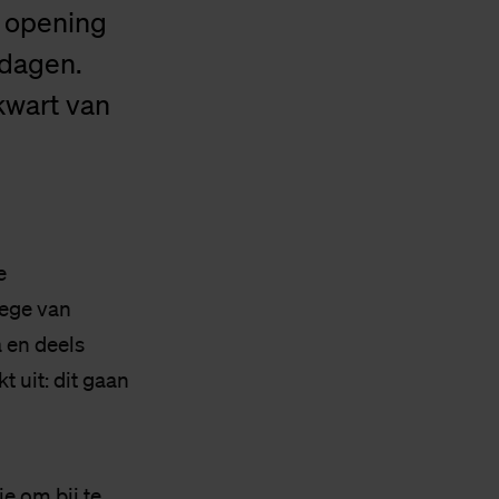
e opening
 dagen.
kwart van
e
lege van
 en deels
t uit: dit gaan
e om bij te