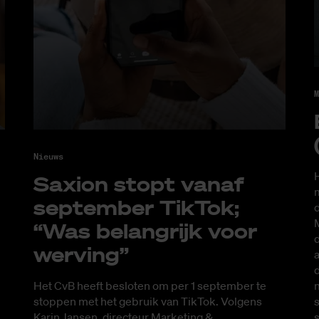
M
Nieuws
H
Saxi­on stopt van­af
m
sep­tem­ber Tik­Tok;
d
M
“Was be­lang­rijk voor
d
wer­ving”
a
d
Het CvB heeft besloten om per 1 september te
s
stoppen met het gebruik van TikTok. Volgens
s
Karin Jansen, directeur Marketing &