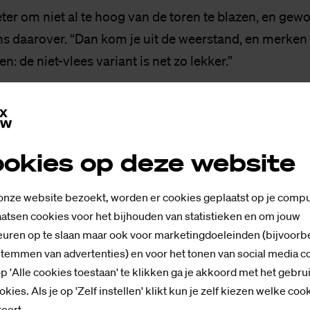
ter om niet al te hoog van de toren te blazen, en gewo
ns daarover. “Dan kom je uit de weerstand, en merke
n: de niet-vlees variant is net zo lekker.”
van het nieuwe beleid ligt bij de dienst Marketing en
 van corporate events. Directeur Karin Jansen ziet ge
t schrappen van vlees. “Dat gaan we gewoon doen”, zeg
okies op deze website
makkelijke manier om aan bewustwording te doen.”
 onze website bezoekt, worden er cookies geplaatst op je compu
atsen cookies voor het bijhouden van statistieken en om jouw
o wordt niet door Marketing en Communicatie georga
uren op te slaan maar ook voor marketingdoeleinden (bijvoorb
 en Student Support. Directeur Janco Bonnink laat we
stemmen van advertenties) en voor het tonen van social media c
ro de doelstelling al wordt gevolgd. “Het aanbod za
p 'Alle cookies toestaan' te klikken ga je akkoord met het gebru
okies. Als je op 'Zelf instellen' klikt kun je zelf kiezen welke coo
jn. We hopen dat we de deelnemers, zover dat nodig is
eert.