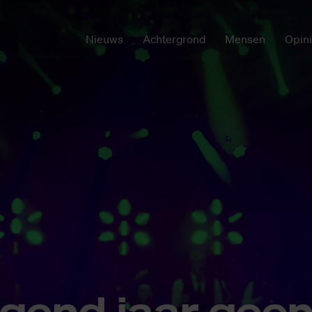
Nieuws
Achtergrond
Mensen
Opin
l­gend jaar gee