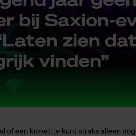
r bij Saxi­on-ev
“La­ten zien da
­rijk vin­den”
al of een kroket: je kunt straks alleen no