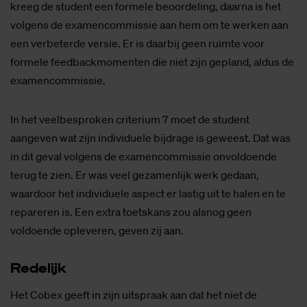
kreeg de student een formele beoordeling, daarna is het
volgens de examencommissie aan hem om te werken aan
een verbeterde versie. Er is daarbij geen ruimte voor
formele feedbackmomenten die niet zijn gepland, aldus de
examencommissie.
In het veelbesproken criterium 7 moet de student
aangeven wat zijn individuele bijdrage is geweest. Dat was
in dit geval volgens de examencommissie onvoldoende
terug te zien. Er was veel gezamenlijk werk gedaan,
waardoor het individuele aspect er lastig uit te halen en te
repareren is. Een extra toetskans zou alsnog geen
voldoende opleveren, geven zij aan.
Re­de­lijk
Het Cobex geeft in zijn uitspraak aan dat het niet de