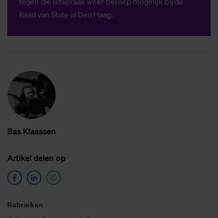
tegen die uitspraak weer beroep mogelijk bij de
Raad van State in Den Haag.
Bas Klaas­sen
Ar­ti­kel de­len op
Ru­brie­ken