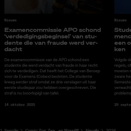
Nieuws
Nieuws
Exa­men­com­mis­sie APO schond
Stu­d
‘ver­de­di­gings­be­gin­sel’ van stu­
men­c
den­te die van frau­de werd ver­
een o
dacht
ken
De examencommissie van de APO schond een
Volgde d
studente die werd verdacht van fraude in haar recht
regels, o
zich te verdedigen. Dat heeft het College van Beroep
moeten m
voor de Examens (Cobex) besloten. De studente
zware he
kreeg eerder straf omdat ze drie verslagen uit haar
Semester
eerste studiejaar zou hebben overgeschreven. Die
verwacht
straf is nu (voorlopig) van tafel.
problema
14 oktober 2025
29 septe
Saxnow
Co­mic: Zon, Zee... en Stress?!
Nieuws
2024