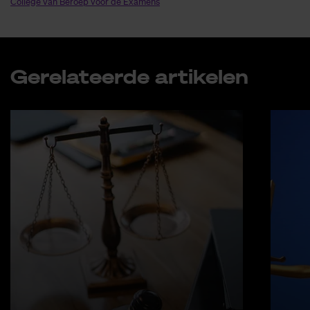
College van Beroep voor de Examens
Ge­re­la­teer­de ar­ti­ke­len