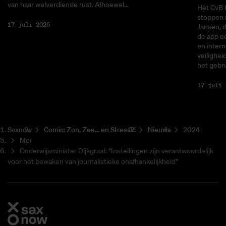
van haar welverdiende rust. Alhoewel...
Het CvB 
stoppen 
17 juli 2026
Jansen, 
de app ee
en intern
veilighei
het gebru
17 juli 
Saxnow
Co­mic: Zon, Zee... en Stress?!
Nieuws
2024
Mei
Onderwijsminister Dijkgraaf: “Instellingen zijn verantwoordelijk
voor het bewaken van journalistieke onafhankelijkheid”