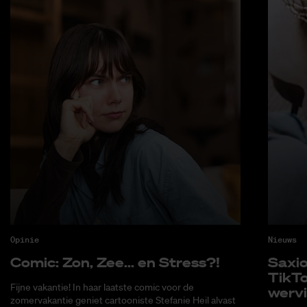
Opinie
Nieuws
Co­mic: Zon, Zee... en Stress?!
Saxi­
Tik­T
Fijne vakantie! In haar laatste comic voor de
wer­v
zomervakantie geniet cartooniste Stefanie Heil alvast