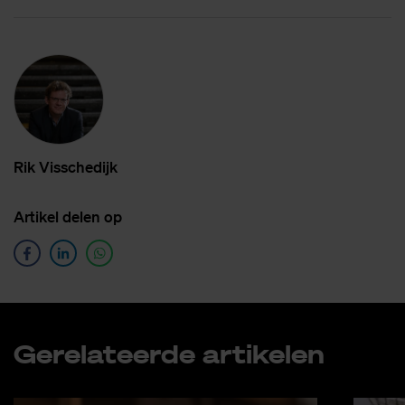
Rik Vis­sche­dijk
Ar­ti­kel de­len op
Ge­re­la­teer­de ar­ti­ke­len