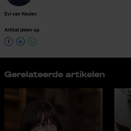
Evi van Keu­len
Ar­ti­kel de­len op
Ge­re­la­teer­de ar­ti­ke­len