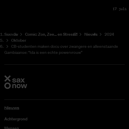
17 juli 
Saxnow
Co­mic: Zon, Zee... en Stress?!
Nieuws
2024
Oktober
CB-studenten maken docu over zwangere en alleenstaande
Gambiaanse: “Ida is een echte powervrouw”
Nieuws
Achtergrond
Mensen