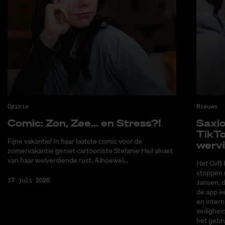
Opinie
Nieuws
Co­mic: Zon, Zee... en Stress?!
Saxi­
Tik­T
Fijne vakantie! In haar laatste comic voor de
wer­v
zomervakantie geniet cartooniste Stefanie Heil alvast
van haar welverdiende rust. Alhoewel...
Het CvB 
stoppen 
17 juli 2026
Jansen, 
de app ee
en intern
veilighei
het gebru