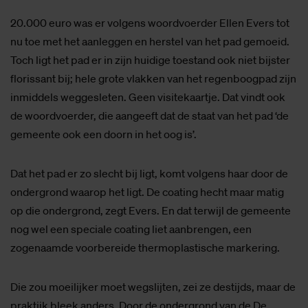
20.000 euro was er volgens woordvoerder Ellen Evers tot
nu toe met het aanleggen en herstel van het pad gemoeid.
Toch ligt het pad er in zijn huidige toestand ook niet bijster
florissant bij; hele grote vlakken van het regenboogpad zijn
inmiddels weggesleten. Geen visitekaartje. Dat vindt ook
de woordvoerder, die aangeeft dat de staat van het pad ‘de
gemeente ook een doorn in het oog is’.
Dat het pad er zo slecht bij ligt, komt volgens haar door de
ondergrond waarop het ligt. De coating hecht maar matig
op die ondergrond, zegt Evers. En dat terwijl de gemeente
nog wel een speciale coating liet aanbrengen, een
zogenaamde voorbereide thermoplastische markering.
Die zou moeilijker moet wegslijten, zei ze destijds, maar de
praktijk bleek anders. Door de ondergrond van de De