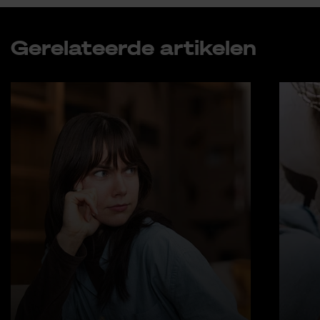
Ge­re­la­teer­de ar­ti­ke­len