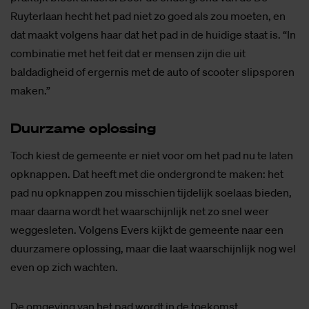
Ruyterlaan hecht het pad niet zo goed als zou moeten, en
dat maakt volgens haar dat het pad in de huidige staat is. “In
combinatie met het feit dat er mensen zijn die uit
baldadigheid of ergernis met de auto of scooter slipsporen
maken.”
Duur­za­me op­los­sing
Toch kiest de gemeente er niet voor om het pad nu te laten
opknappen. Dat heeft met die ondergrond te maken: het
pad nu opknappen zou misschien tijdelijk soelaas bieden,
maar daarna wordt het waarschijnlijk net zo snel weer
weggesleten. Volgens Evers kijkt de gemeente naar een
duurzamere oplossing, maar die laat waarschijnlijk nog wel
even op zich wachten.
De omgeving van het pad wordt in de toekomst