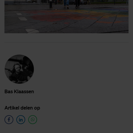
Bas Klaas­sen
Ar­ti­kel de­len op