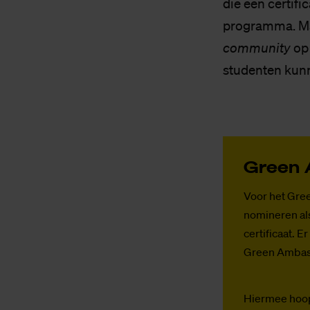
die een certif
programma. Maa
community
op
studenten kun
Green A
Voor het Gr
nomineren al
certificaat. 
Green Ambas
Hiermee hoop