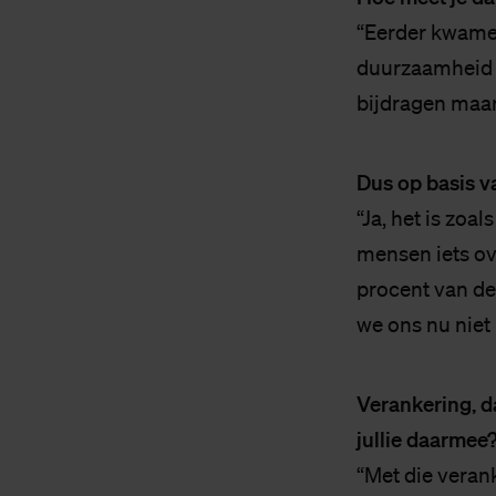
“Eerder kwame
duurzaamheid m
bijdragen maar
Dus op basis va
“Ja, het is zoa
mensen iets ov
procent van d
we ons nu niet 
Verankering, d
jullie daarmee
“Met die veran