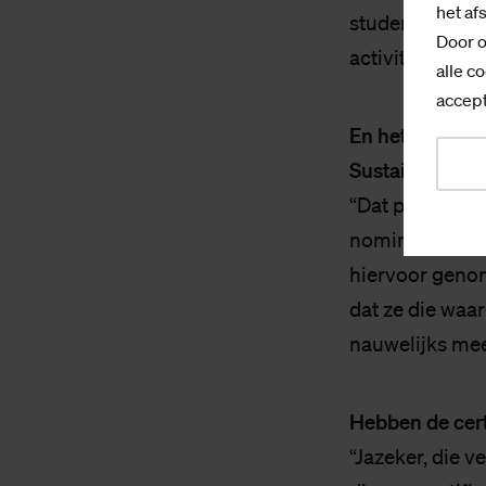
het af
studenten geen
Door o
activiteit die b
alle co
accept
En het Green 
Sustainable S
“Dat programm
nomineren, maar
hiervoor geno
dat ze die waar
nauwelijks mee
Hebben de cert
“Jazeker, die 