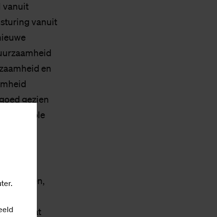
 vanuit
sturing vanuit
 nieuwe
duurzaamheid
urzaamheid en
amheid
 goed gezien
Sustainable
 studenten,
ter.
n. Soms
eeld
niet zo dat