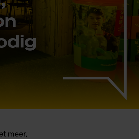
on
o­dig
iet meer,