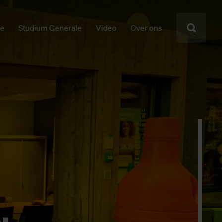
ie
Studium Generale
Video
Over ons
;