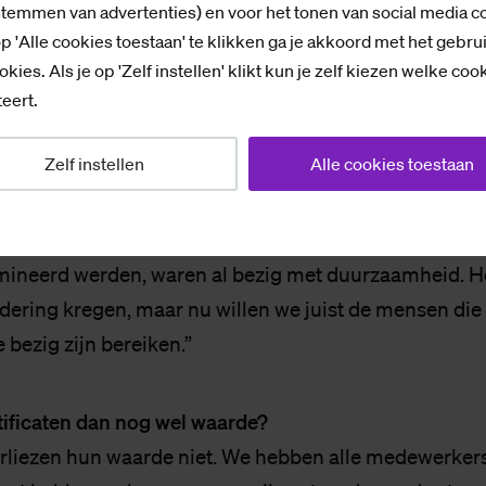
stemmen van advertenties) en voor het tonen van social media c
 interesse hebben in duurzaamheid, maar ze gaan nie
p 'Alle cookies toestaan' te klikken ga je akkoord met het gebru
uiten hun eigen lessen valt.”
okies. Als je op 'Zelf instellen' klikt kun je zelf kiezen welke coo
eert.
Ambassador Programme? Waarom is dat niet meegeno
Zelf instellen
Alle cookies toestaan
axion Team?
a had als doel dat studenten en medewerkers elkaar
 in de praktijk deed het Green Office dit altijd zelf.
mineerd werden, waren al bezig met duurzaamheid. H
dering kregen, maar nu willen we juist de mensen die e
 bezig zijn bereiken.”
ificaten dan nog wel waarde?
verliezen hun waarde niet. We hebben alle medewerker