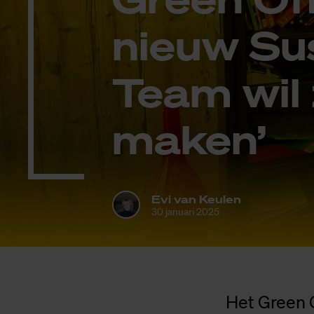
nieuw Sus
Team wil z
ma­ken’
Evi van Keulen
30 januari 2025
Het Green O