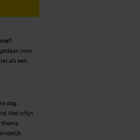
amme?
 gedaan voor
iet als een
ere dag
. Het is fijn
t thema
eindelijk