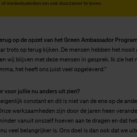
's of medestudenten om ook duurzamer te leven.
 terug op de opzet van het Green Ambassador Progr
r trots op terug kijken. De mensen hebben het nooit
 en wij blijven met deze mensen in gesprek. Ik zie het n
mma, het heeft ons juist veel opgeleverd.”
r voor jullie nu anders uit zien?
eigenlijk constant en dit is niet van de ene op de and
nze werkzaamheden zijn door de jaren heen veranderd
minder vanuit onszelf hoeven aan te dragen en dat he
 veel belangrijker is. Ons doel is dan ook dat we uit