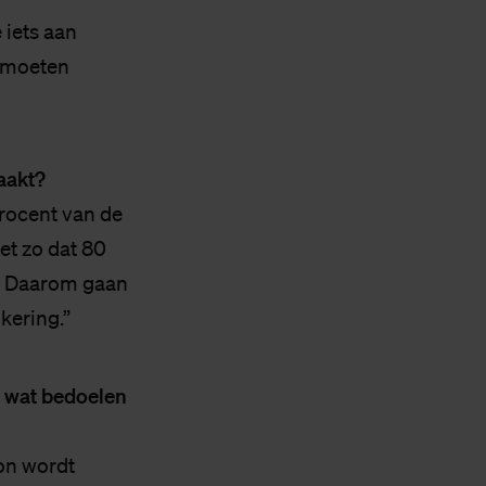
iets aan
e moeten
maakt?
procent van de
et zo dat 80
. Daarom gaan
kering.”
, wat bedoelen
on wordt