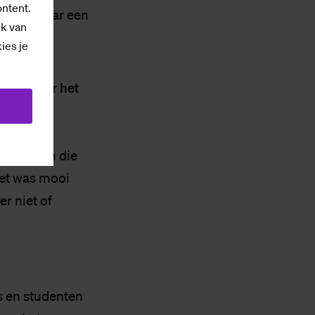
ontent.
t snel naar een
ik van
kies je
men naar het
 zouden
 De mensen die
et was mooi
r niet of
s en studenten