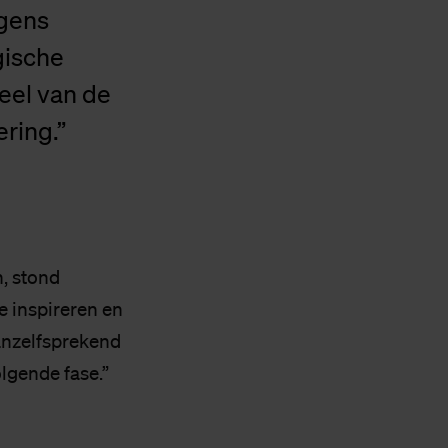
lgens
gische
eel van de
ring.”
, stond
 inspireren en
anzelfsprekend
lgende fase.”