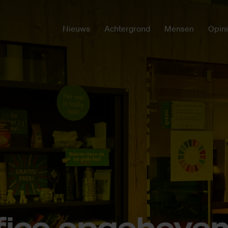
Nieuws
Achtergrond
Mensen
Opin
i­ce op­ge­he­ven