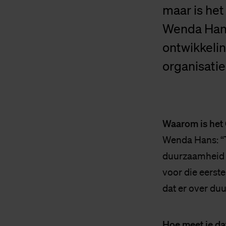
maar is he
Wenda Hans
ontwikkeli
organisatie
Waarom is het 
Wenda Hans: “T
duurzaamheid 
voor die eerst
dat er over du
Hoe meet je da