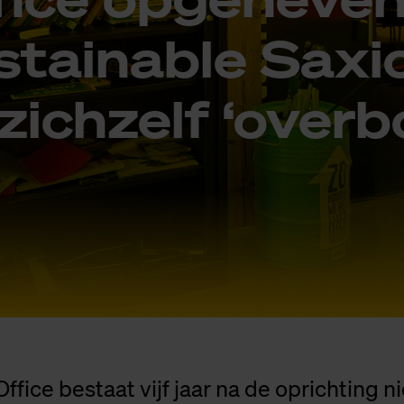
tai­na­ble Saxi­
ich­zelf ‘over­b
ffice bestaat vijf jaar na de oprichting n