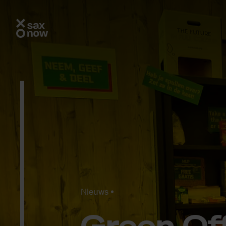
Nieuws
Green Of­f