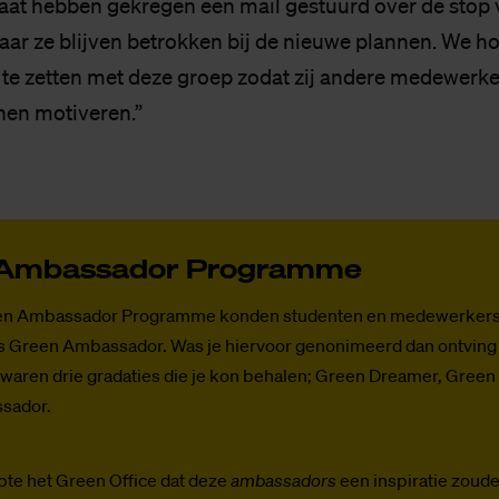
icaat hebben gekregen een mail gestuurd over de stop 
r ze blijven betrokken bij de nieuwe plannen. We h
 te zetten met deze groep zodat zij andere medewerke
nen motiveren.”
m­bas­sa­dor Pro­gram­me
een Ambassador Programme konden studenten en medewerkers
s Green Ambassador. Was je hiervoor genonimeerd dan ontving 
Er waren drie gradaties die je kon behalen; Green Dreamer, Gree
sador.
te het Green Office dat deze
ambassadors
een inspiratie zoud