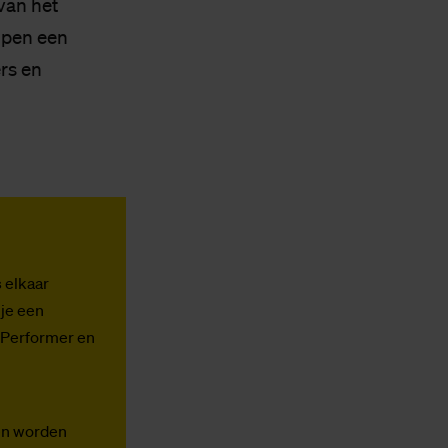
van het
open een
rs en
 elkaar
je een
n Performer en
en worden