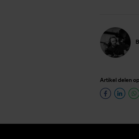
B
Ar­ti­kel de­len o