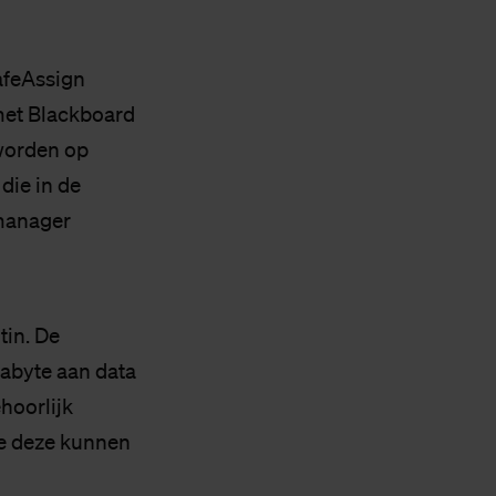
afeAssign
met Blackboard
 worden op
die in de
manager
tin. De
rabyte aan data
hoorlijk
 we deze kunnen