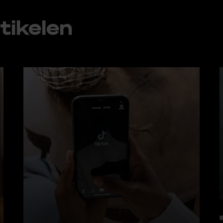
ti­ke­len
M