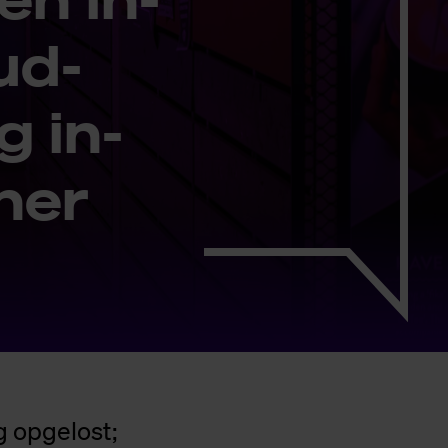
ud-
g in­
­ner
g opgelost;