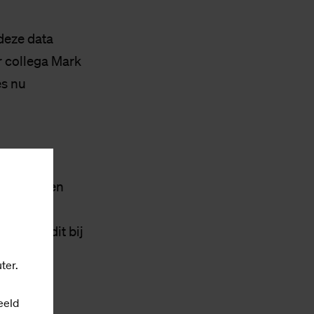
deze data
r collega Mark
s nu
om toetsen
ls
en zij dit bij
ter.
eeld
t dit