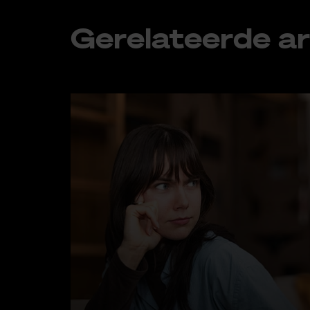
Ge­re­la­teer­de ar­