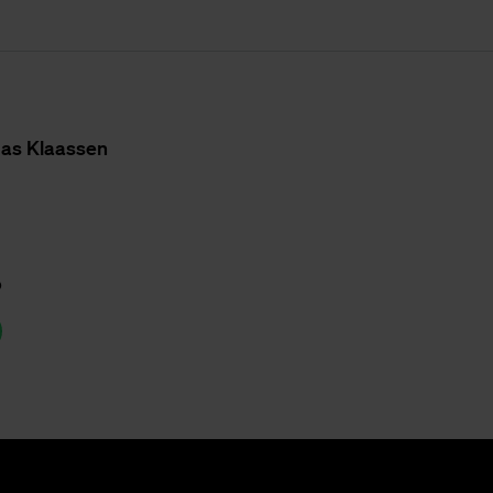
as Klaas­sen
p