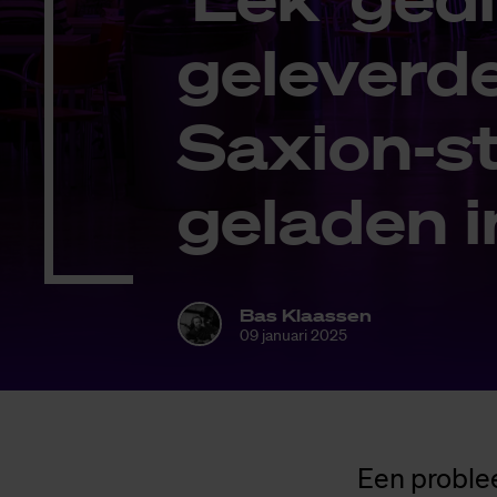
ge­le­ver­
Saxi­on-st
ge­la­den i
Bas Klaassen
09 januari 2025
Een problee