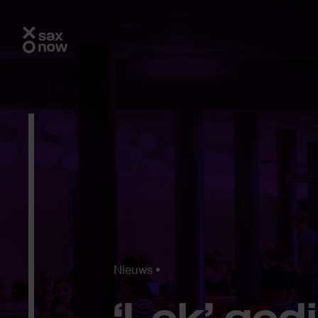
Nieuws
‘Lek’ ge­d