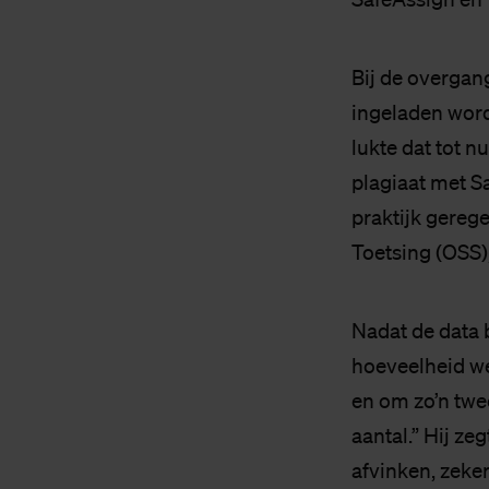
Bij de overgan
ingeladen wor
lukte dat tot n
plagiaat met Sa
praktijk gere
Toetsing (OSS)
Nadat de data 
hoeveelheid wer
en om zo’n twe
aantal.” Hij ze
afvinken, zeke