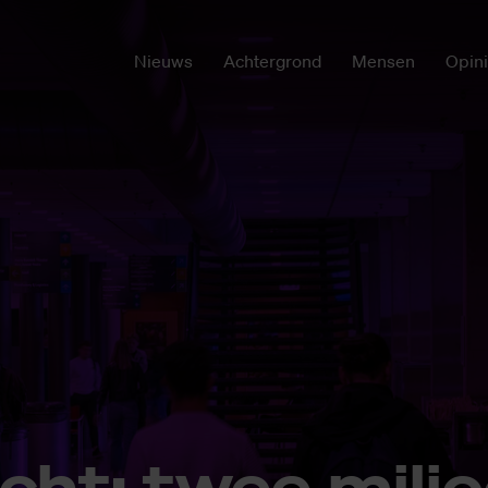
Nieuws
Achtergrond
Mensen
Opin
icht: twee mil­jo