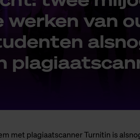
de wer­ken van o
u­den­ten als­no
n pla­gi­aats­can
m met plagiaatscanner Turnitin is alsno