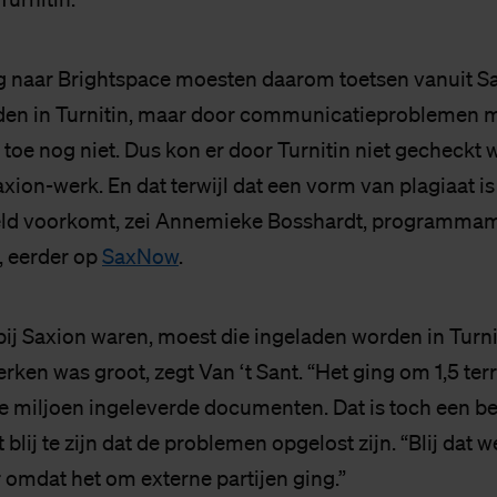
g naar Brightspace moesten daarom toetsen vanuit S
den in Turnitin, maar door communicatieproblemen 
u toe nog niet. Dus kon er door Turnitin niet gecheckt
xion-werk. En dat terwijl dat een vorm van plagiaat is 
geld voorkomt, zei Annemieke Bosshardt, programma
, eerder op
SaxNow
.
bij Saxion waren, moest die ingeladen worden in Turni
ken was groot, zegt Van ‘t Sant. “Het ging om 1,5 ter
e miljoen ingeleverde documenten. Dat is toch een be
gt blij te zijn dat de problemen opgelost zijn. “Blij dat
r omdat het om externe partijen ging.”