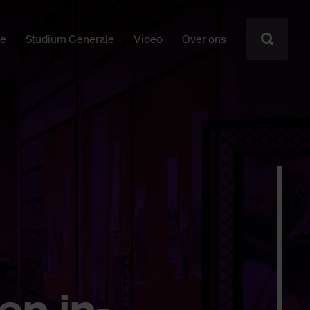
ie
Studium Generale
Video
Over ons
en in­