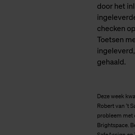
door het in
ingeleverde
checken op
Toetsen met
ingeleverd,
gehaald.
Deze week kwam
Robert van ’t S
probleem met d
Brightspace. B
SafeAssign en 