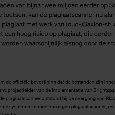
laden van bijna twee miljoen eerder op S
 toetsen, kan de plagiaatscanner nu als
 plagiaat met werk van (oud-)Saxion-stu
 een hoog risico op plagiaat, die eerder d
 worden waarschijnlijk alsnog door de s
 de officiële bevestiging dat de bestanden zijn inge
ant, projectleider van de implementatie van Brightspa
e plagiaatscanner ontstond bij de overgang van Bla
eide systemen kennen hun eigen plagiaatscanner, resp
Turnitin.