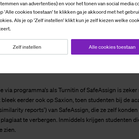
stemmen van advertenties) en voor het tonen van social media c
hen de volle aandacht heeft. ‘Hoe we hier precies een
p 'Alle cookies toestaan' te klikken ga je akkoord met het gebru
ar zijn we nog mee bezig.’
okies. Als je op 'Zelf instellen' klikt kun je zelf kiezen welke coo
eert.
encommissie SPS is er nog niet direct uitsluitsel ove
Zelf instellen
Alle cookies toestaan
 “Zeker omdat het gaat om risico’s, willen we graag e
beslissing maken”, zegt Emmy Ophuis, eindverantwoo
missie van SPS.
e via programma’s als Turnitin of SafeAssign is zeker 
t bleek eerder ook op Saxion, toen studenten bij de
similarity reports’) van SafeAssign, die ze zelf konden 
lagiaat te verbergen. Inmiddels krijgen studenten di
e zien.