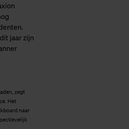
axion
nog
denten.
it jaar zijn
canner
laden, zegt
ce. Het
ckboard naar
ectievelijk