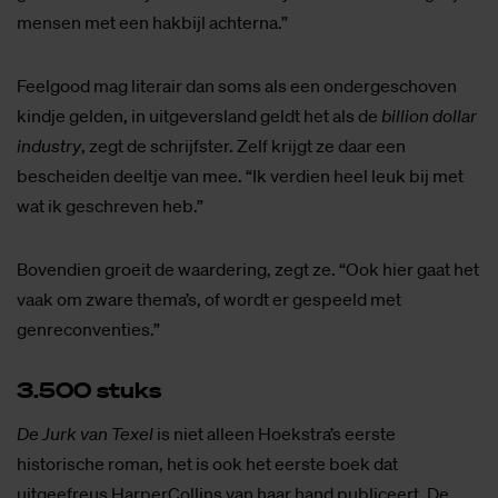
mensen met een hakbijl achterna.”
Feelgood mag literair dan soms als een ondergeschoven
kindje gelden, in uitgeversland geldt het als de
billion dollar
industry
, zegt de schrijfster. Zelf krijgt ze daar een
bescheiden deeltje van mee. “Ik verdien heel leuk bij met
wat ik geschreven heb.”
Bovendien groeit de waardering, zegt ze. “Ook hier gaat het
vaak om zware thema’s, of wordt er gespeeld met
genreconventies.”
3.500 stuks
De Jurk van Texel
is niet alleen Hoekstra’s eerste
historische roman, het is ook het eerste boek dat
uitgeefreus HarperCollins van haar hand publiceert. De