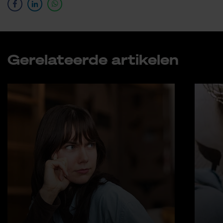
Ge­re­la­teer­de ar­ti­ke­len