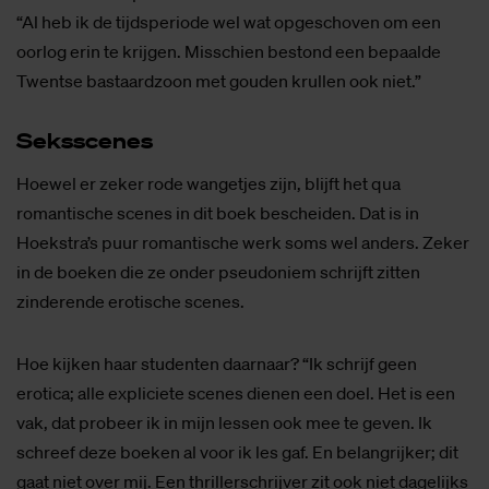
“Al heb ik de tijdsperiode wel wat opgeschoven om een
oorlog erin te krijgen. Misschien bestond een bepaalde
Twentse bastaardzoon met gouden krullen ook niet.”
Seks­sce­nes
Hoewel er zeker rode wangetjes zijn, blijft het qua
romantische scenes in dit boek bescheiden. Dat is in
Hoekstra’s puur romantische werk soms wel anders. Zeker
in de boeken die ze onder pseudoniem schrijft zitten
zinderende erotische scenes.
Hoe kijken haar studenten daarnaar? “Ik schrijf geen
erotica; alle expliciete scenes dienen een doel. Het is een
vak, dat probeer ik in mijn lessen ook mee te geven. Ik
schreef deze boeken al voor ik les gaf. En belangrijker; dit
gaat niet over mij. Een thrillerschrijver zit ook niet dagelijks