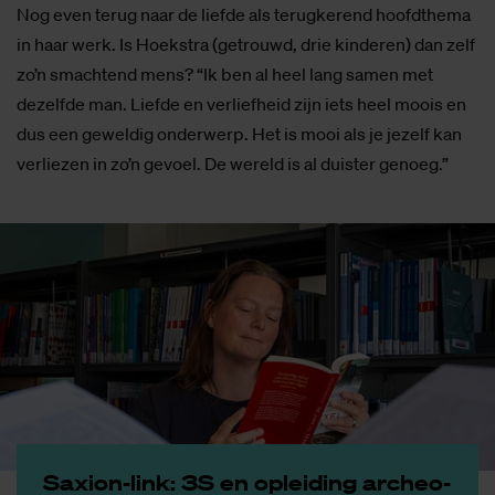
Nog even terug naar de liefde als terugkerend hoofdthema
in haar werk. Is Hoekstra (getrouwd, drie kinderen) dan zelf
zo’n smachtend mens? “Ik ben al heel lang samen met
dezelfde man. Liefde en verliefheid zijn iets heel moois en
dus een geweldig onderwerp. Het is mooi als je jezelf kan
verliezen in zo’n gevoel. De wereld is al duister genoeg.”
Saxi­on-link: 3S en op­lei­ding ar­che­o­