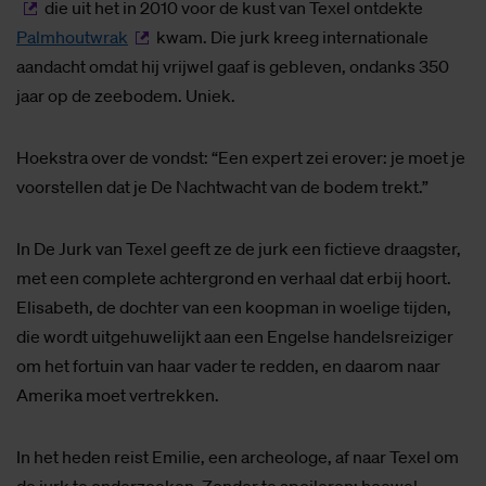
die uit het in 2010 voor de kust van Texel ontdekte
Palmhoutwrak
kwam. Die jurk kreeg internationale
aandacht omdat hij vrijwel gaaf is gebleven, ondanks 350
jaar op de zeebodem. Uniek.
Hoekstra over de vondst: “Een expert zei erover: je moet je
voorstellen dat je De Nachtwacht van de bodem trekt.”
In De Jurk van Texel geeft ze de jurk een fictieve draagster,
met een complete achtergrond en verhaal dat erbij hoort.
Elisabeth, de dochter van een koopman in woelige tijden,
die wordt uitgehuwelijkt aan een Engelse handelsreiziger
om het fortuin van haar vader te redden, en daarom naar
Amerika moet vertrekken.
In het heden reist Emilie, een archeologe, af naar Texel om
de jurk te onderzoeken. Zonder te spoileren; hoewel