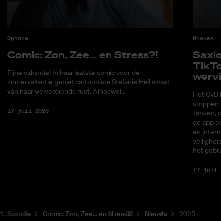
Opinie
Nieuws
Co­mic: Zon, Zee... en Stress?!
Saxi­
Tik­T
Fijne vakantie! In haar laatste comic voor de
wer­v
zomervakantie geniet cartooniste Stefanie Heil alvast
van haar welverdiende rust. Alhoewel...
Het CvB 
stoppen 
17 juli 2026
Jansen, 
de app ee
en intern
veilighei
het gebru
17 juli 
Saxnow
Co­mic: Zon, Zee... en Stress?!
Nieuws
2025