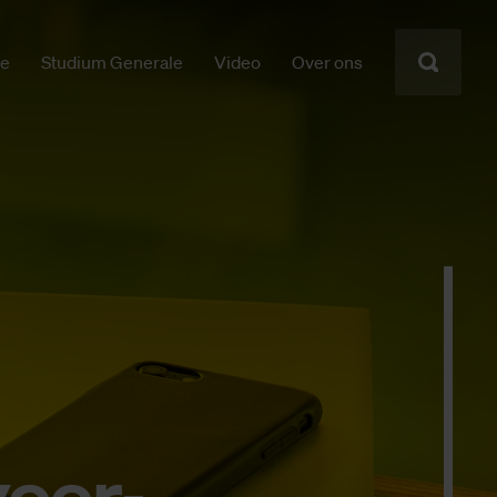
ie
Studium Generale
Video
Over ons
voor­