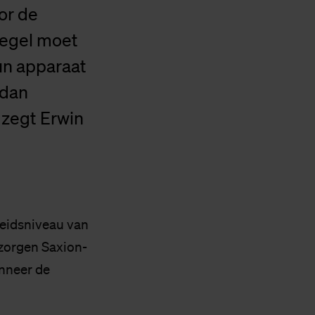
or de
regel moet
n apparaat
 dan
 zegt Erwin
heidsniveau van
 zorgen Saxion-
nneer de