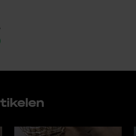
p
ti­ke­len