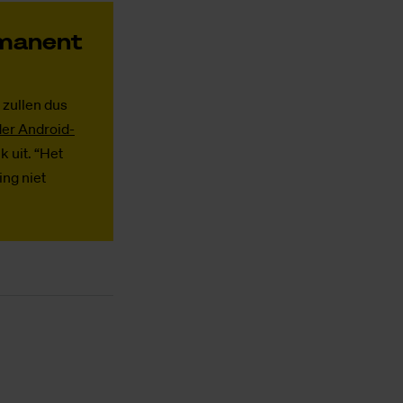
­ma­nent
zullen dus
er Android-
k uit. “Het
ing niet