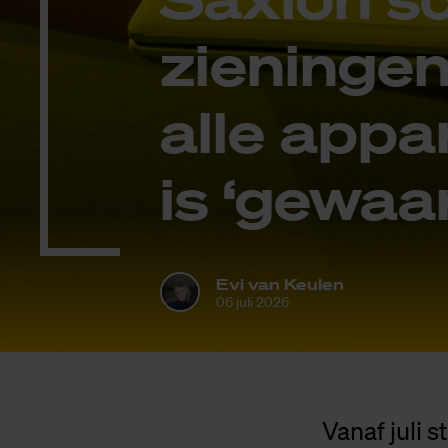
zie­nin­ge
alle ap­pa
is ‘ge­waa
Evi van Keulen
06 juli 2026
Vanaf juli 