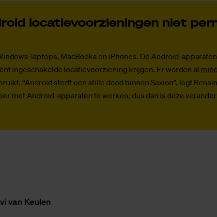
oid lo­ca­tie­voor­zie­nin­gen niet per
Windows-laptops, MacBooks en iPhones. De Android-apparaten 
nt ingeschakelde locatievoorziening krijgen. Er worden al
mind
ruikt. “Android sterft een stille dood binnen Saxion”, legt Rensin
meer met Android-apparaten te werken, dus dan is deze verander
vi van Keu­len