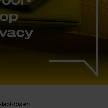
 op
­va­cy
n-laptops en