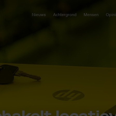
Nieuws
Achtergrond
Mensen
Opin
ha­kelt lo­ca­tie­