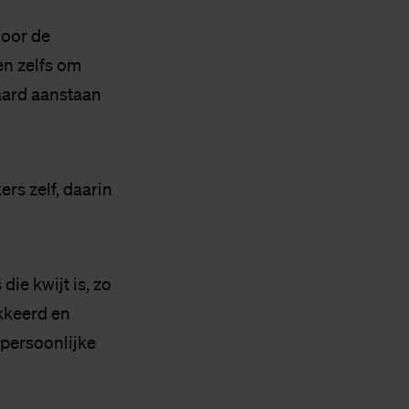
voor de
en zelfs om
aard aanstaan
rs zelf, daarin
ie kwijt is, zo
kkeerd en
 persoonlijke