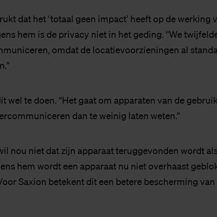
ukt dat het ‘totaal geen impact’ heeft op de werking 
ens hem is de privacy niet in het geding. “We twijfeld
mmuniceren, omdat de locatievoorzieningen al stand
n.”
dit wel te doen. “Het gaat om apparaten van de gebruike
vercommuniceren dan te weinig laten weten.”
il nou niet dat zijn apparaat teruggevonden wordt als d
olgens hem wordt een apparaat nu niet overhaast geblo
Voor Saxion betekent dit een betere bescherming van