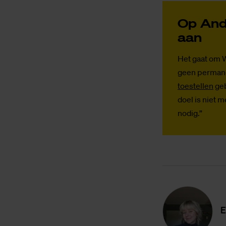
Op An­dr
aan
Het gaat om 
geen permane
toestellen
geb
doel is niet 
nodig.”
E