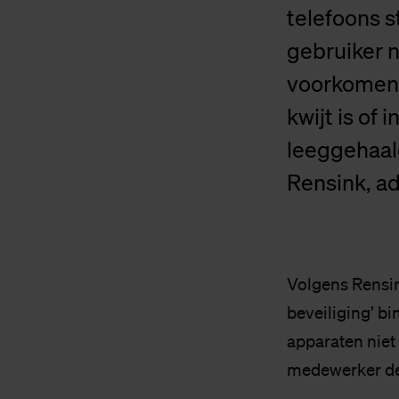
telefoons 
gebruiker 
voorkomen 
kwijt is of
leeggehaal
Rensink, a
Volgens Rensin
beveiliging’ b
apparaten niet
medewerker denk