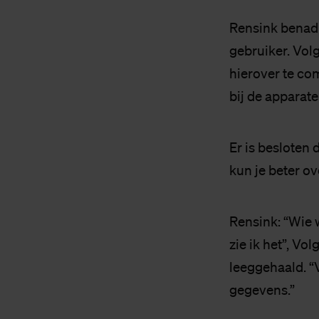
Rensink benadr
gebruiker. Volg
hierover te co
bij de apparate
Er is besloten 
kun je beter o
Rensink: “Wie w
zie ik het”, V
leeggehaald. “
gegevens.”