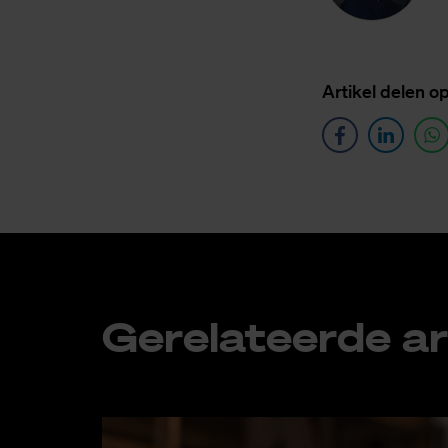
Ar­ti­kel de­len o
Ge­re­la­teer­de ar­