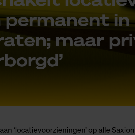
n per­ma­nent in
­ra­ten; maar pri
r­borgd’
staan ‘locatievoorzieningen’ op alle Saxio