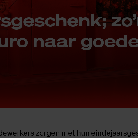
rs­ge­schenk; zo
ro naar goe­de
ewerkers zorgen met hun eindejaarsge