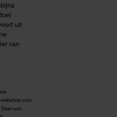
bijna
doel
oort uit
rie
ier van
ale
’-webshop voor
l. Daarvoor
d.