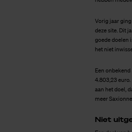
Vorig jaar gin
deze site. Dit
goede doelen i
het niet inwiss
Een onbekend a
4.803,23 euro.
aan het doel, 
meer Saxionner
Niet uit­g