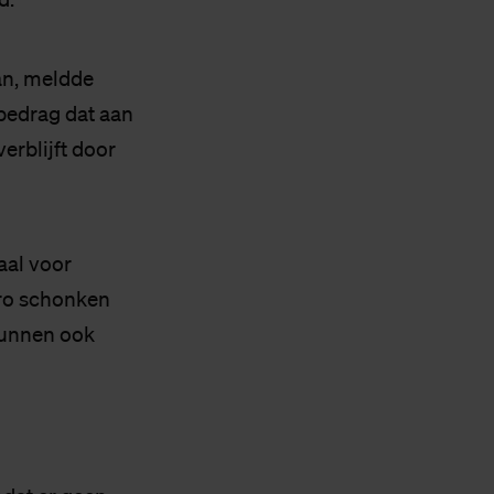
an, meldde
 bedrag dat aan
rblijft door
aal voor
uro schonken
kunnen ook