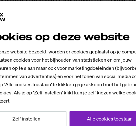
et bedrag werd helemaal niet uitgegeven. Dit komt o
gekozen of omdat het besteedde bedrag lager was da
euro, wat overeenkomt met bijna 222 medewerkers – 
erkers - als die allemaal hun bon helemaal niet inge
okies op deze website
henkt dit overgebleven bedrag evenredig over drie go
p onderwijs en educatie: Edukans, het Jeugdeducatief
 onze website bezoekt, worden er cookies geplaatst op je compu
 school.
atsen cookies voor het bijhouden van statistieken en om jouw
uren op te slaan maar ook voor marketingdoeleinden (bijvoorb
stemmen van advertenties) en voor het tonen van social media c
 van Saxion, Tintelingen, zegt het overgebleven bedr
p 'Alle cookies toestaan' te klikken ga je akkoord met het gebru
en met 5 procent. Daarmee wordt ruim 9.300 euro ve
okies. Als je op 'Zelf instellen' klikt kun je zelf kiezen welke coo
e doelen.
eert.
Zelf instellen
Alle cookies toestaan