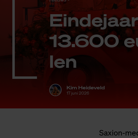
Ein­de­jaa
13.600 eu
len
Kim Heideveld
17 juni 2026
Saxion-med