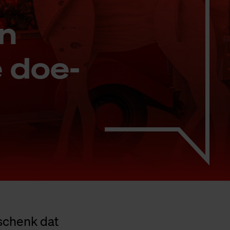
’n
 doe­
schenk dat