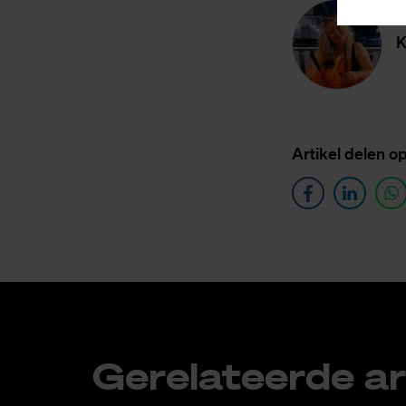
K
Ar­ti­kel de­len o
Ge­re­la­teer­de ar­