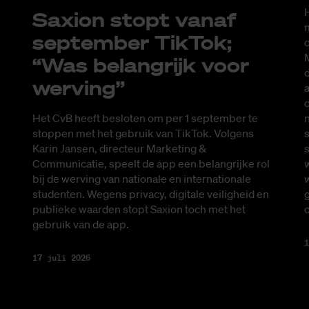
H
Saxi­on stopt van­af
m
sep­tem­ber Tik­Tok;
d
M
“Was be­lang­rijk voor
d
wer­ving”
a
d
Het CvB heeft besloten om per 1 september te
s
stoppen met het gebruik van TikTok. Volgens
s
Karin Jansen, directeur Marketing &
Communicatie, speelt de app een belangrijke rol
w
bij de werving van nationale en internationale
g
studenten. Wegens privacy, digitale veiligheid en
publieke waarden stopt Saxion toch met het
gebruik van de app.
1
17 juli 2026