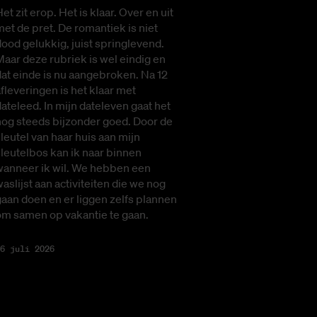
et zit erop. Het is klaar. Over en uit
et de pret. De romantiek is niet
ood gelukkig, juist springlevend.
aar deze rubriek is wel eindig en
at einde is nu aangebroken. Na 12
fleveringen is het klaar met
ateleed. In mijn dateleven gaat het
nog steeds bijzonder goed. Door de
leutel van haar huis aan mijn
leutelbos kan ik naar binnen
wanneer ik wil. We hebben een
aslijst aan activiteiten die we nog
aan doen en er liggen zelfs plannen
om samen op vakantie te gaan.
6 juli 2026