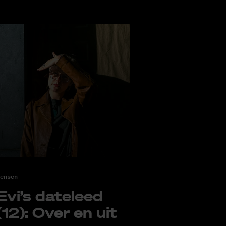
ensen
Evi’s da­te­leed
(12): Over en uit