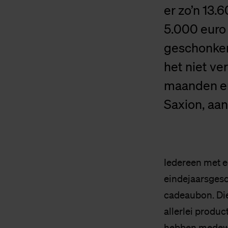
er zo’n 13.
5.000 euro
geschonken
het niet ve
maanden en
Saxion, aa
Iedereen met 
eindejaarsgesc
cadeaubon. Di
allerlei produc
hebben medewer