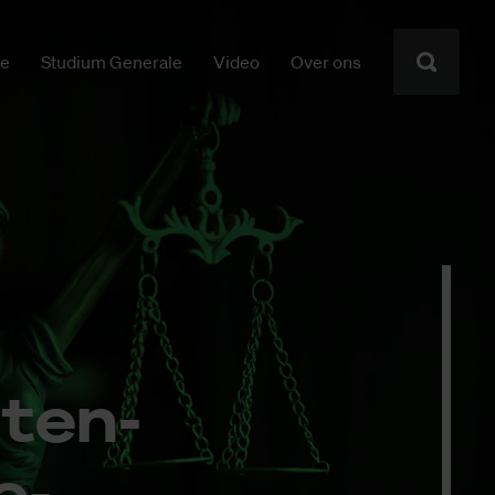
ie
Studium Generale
Video
Over ons
­ten­
e­