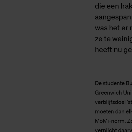
die een Ir
aangespann
was het er 
ze te wein
heeft nu ge
De studente Bu
Greenwich Univ
verblijfsdoel ‘
moeten dan el
MoMi-norm. Zo n
verplicht daar