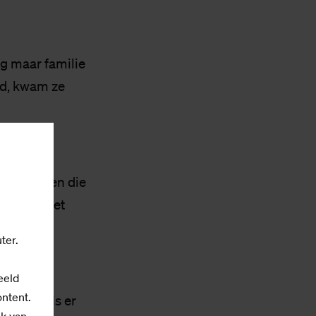
og maar familie
ed, kwam ze
dit feit
andigheden die
zich in het
ter.
eeld
ontent.
n zijn als er