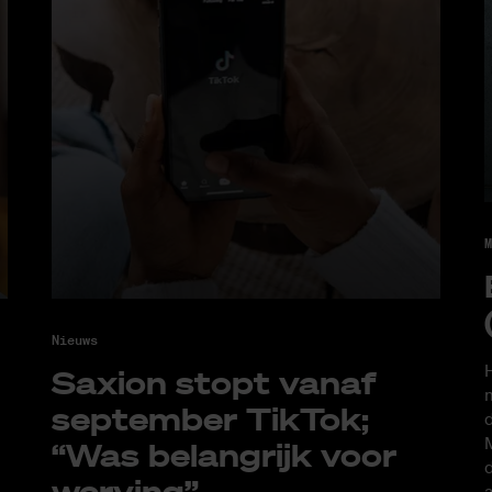
M
Nieuws
H
Saxi­on stopt van­af
m
sep­tem­ber Tik­Tok;
d
M
“Was be­lang­rijk voor
d
wer­ving”
a