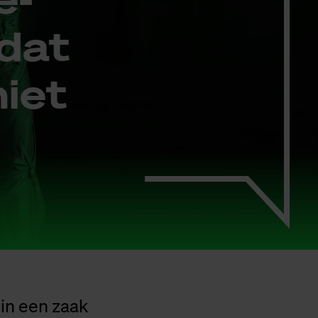
­dat
niet
 in een zaak