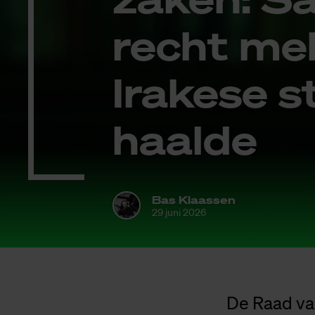
recht mel­
Ira­ke­se 
haal­de
Bas Klaassen
29 juni 2026
De Raad van