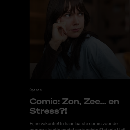
Opinie
Co­mic: Zon, Zee... en
Stress?!
Fijne vakantie! In haar laatste comic voor de
zomervakantie geniet cartooniste Stefanie Heil