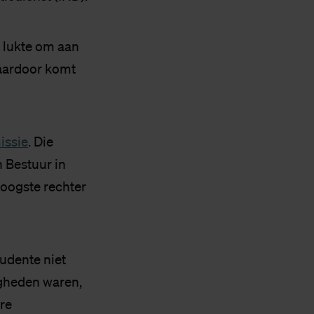
 lukte om aan
Daardoor komt
issie
. Die
n Bestuur in
hoogste rechter
tudente niet
igheden waren,
re