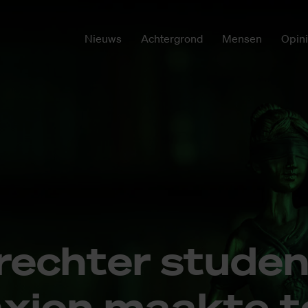
Nieuws
Achtergrond
Mensen
Opin
ech­ter stu­den
axi­on maak­te t