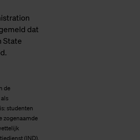
stration
d gemeld dat
n State
d.
n de
 als
eis: studenten
 de zogenaamde
ettelijk
iedienst (IND).