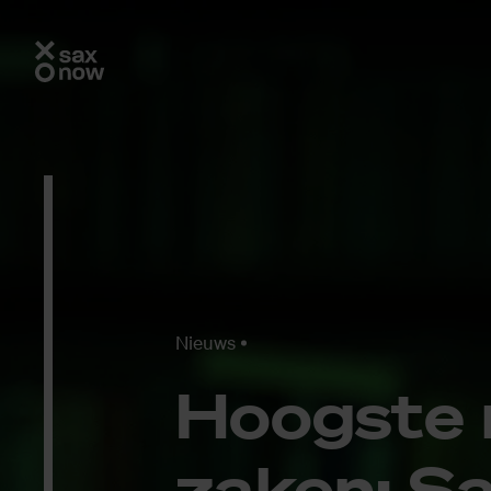
Nieuws
Hoog­ste r
za­ken: S