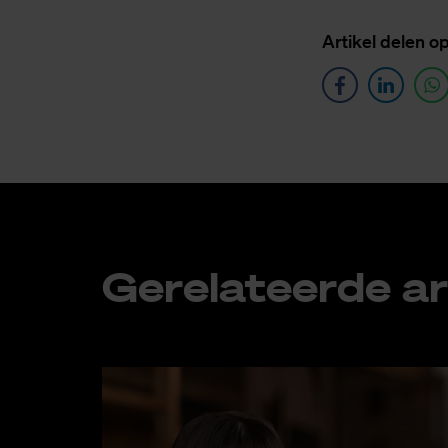
Ar­ti­kel de­len o
Ge­re­la­teer­de ar­