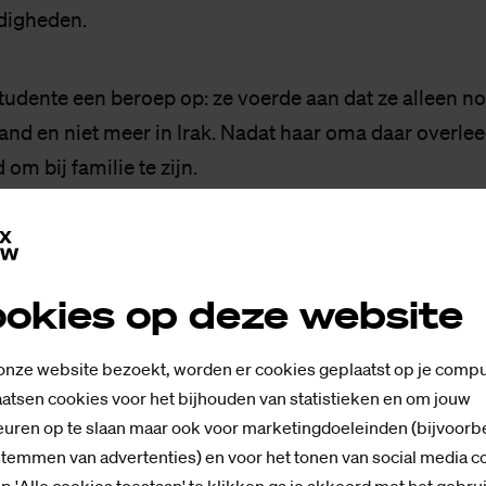
digheden.
tudente een beroep op: ze voerde aan dat ze alleen n
land en niet meer in Irak. Nadat haar oma daar overle
om bij familie te zijn.
ad van State niet in mee: volgens de Raad van State is 
m aangemerkt te worden als bijzondere familieomst
okies op deze website
an haar studie hadden bemoeilijk. Bovendien heeft ze 
diejaar hierover niet gemeld bij een decaan of
 onze website bezoekt, worden er cookies geplaatst op je compu
begeleider.
atsen cookies voor het bijhouden van statistieken en om jouw
uren op te slaan maar ook voor marketingdoeleinden (bijvoorb
stemmen van advertenties) en voor het tonen van social media c
llege van Bestuur had Saxion misschien coulant kunne