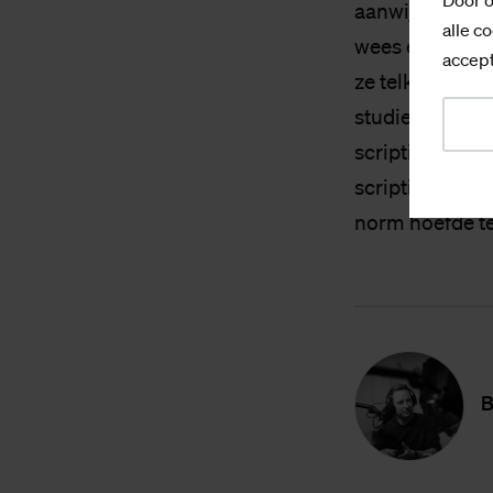
Door o
aanwijzingen w
alle co
wees er echter 
accept
ze telkens veel
studieloopbaan
scriptie. Daar 
scriptie hoefd
norm hoefde te
B