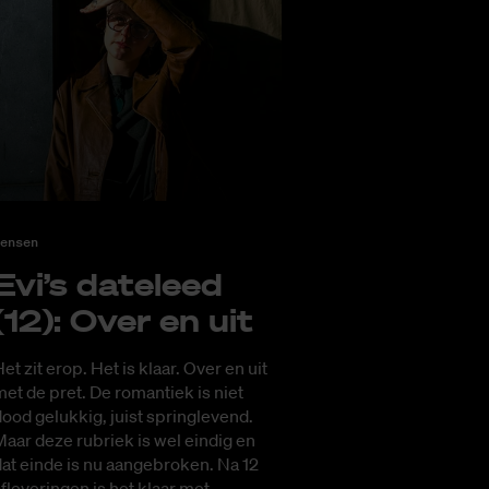
ensen
Evi’s da­te­leed
(12): Over en uit
et zit erop. Het is klaar. Over en uit
et de pret. De romantiek is niet
ood gelukkig, juist springlevend.
aar deze rubriek is wel eindig en
at einde is nu aangebroken. Na 12
fleveringen is het klaar met