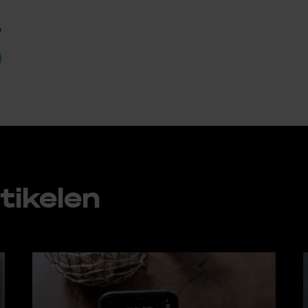
p
ti­ke­len