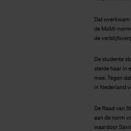
Dat overkwam o
de MoMi-norm t
de verblijfsve
De studente st
stelde haar in 
mee. Tegen dat 
in Nederland v
De Raad van Sta
aan de norm vo
waardoor Saxio