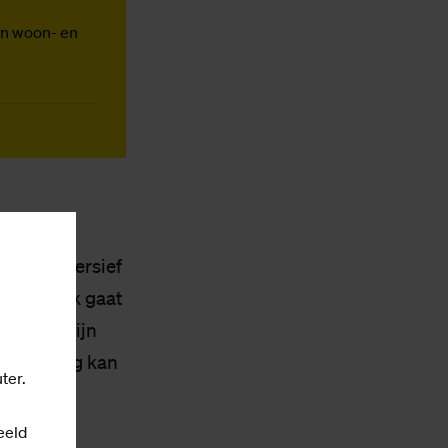
een woon- en
en, in
woord immersief
cht.” Vaak gaat
ectie. “Mijn
eer analoog kan
ter.
eeld