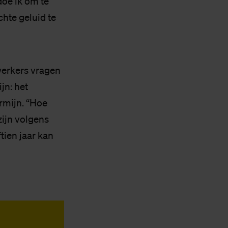
doe ik om te
hte geluid te
werkers vragen
jn: het
ermijn. “Hoe
zijn volgens
tien jaar kan