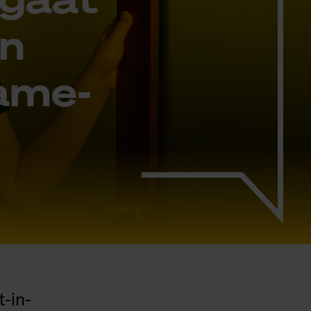
an
a­me­
t-in-