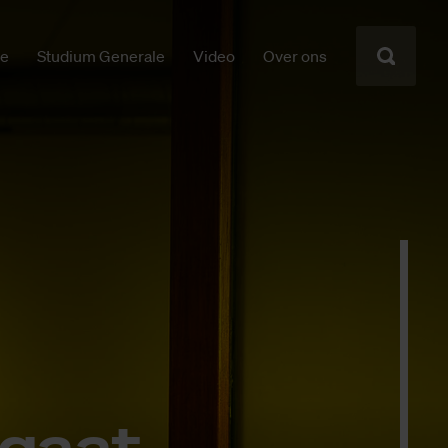
ie
Studium Generale
Video
Over ons
 gaat