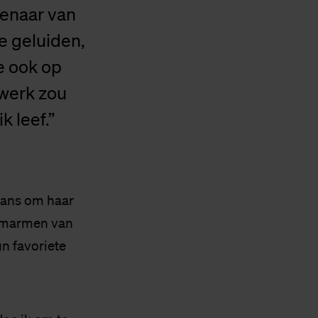
enaar van
e geluiden,
ze ook op
swerk zou
k leef.”
 kans om haar
 omarmen van
n favoriete