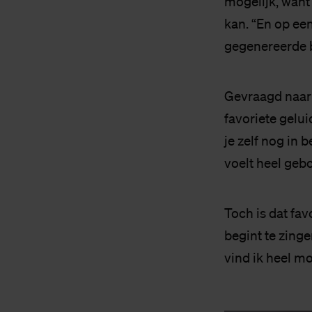
mogelijk, want 
kan. “En op een
gegenereerde b
Gevraagd naar h
favoriete gelui
je zelf nog in b
voelt heel geb
Toch is dat fav
begint te zinge
vind ik heel mo