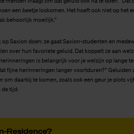
 ze mensen vraagt om dat geluid ook na te doen. “Dat 
sen een beetje loskomen. Het hoeft ook niet op het ec
aak behoorlijk moeilijk.”
k op Saxion doen: ze gaat Saxion-studenten en mede
en over hun favoriete geluid. Dat koppelt ze aan welzi
erinneringen is belangrijk voor je welzijn op lange t
dat fijne herinneringen langer voortduren?” Geluiden 
 om daarbij te komen, zoals ook een geur je plots vijf
de tijd.
in-Re­si­den­ce?