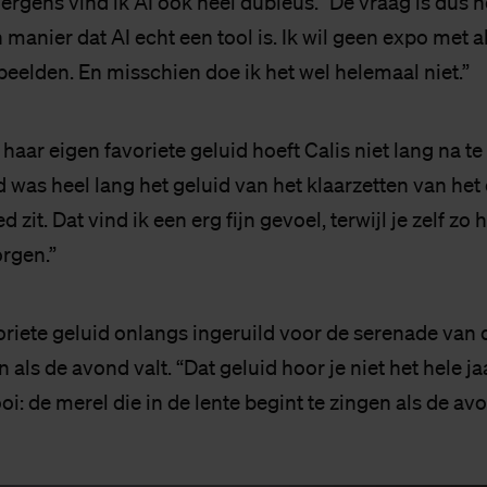
ergens vind ik AI ook heel dubieus.” De vraag is dus h
 manier dat AI echt een tool is. Ik wil geen expo met a
eelden. En misschien doe ik het wel helemaal niet.”
aar eigen favoriete geluid hoeft Calis niet lang na te
d was heel lang het geluid van het klaarzetten van het o
ed zit. Dat vind ik een erg fijn gevoel, terwijl je zelf zo h
orgen.”
oriete geluid onlangs ingeruild voor de serenade van 
n als de avond valt. “Dat geluid hoor je niet het hele ja
oi: de merel die in de lente begint te zingen als de avo