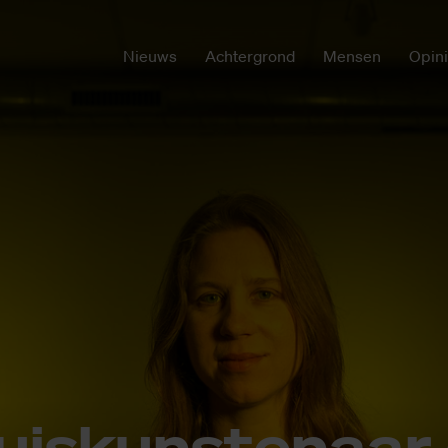
Nieuws
Achtergrond
Mensen
Opin
uis­kun­ste­naar