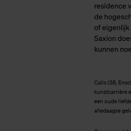
residence 
de hogescho
of eigenlij
Saxion doen
kunnen noeme
Calis (38, Ensc
kunstcarrière 
een oude liefd
alledaagse gel