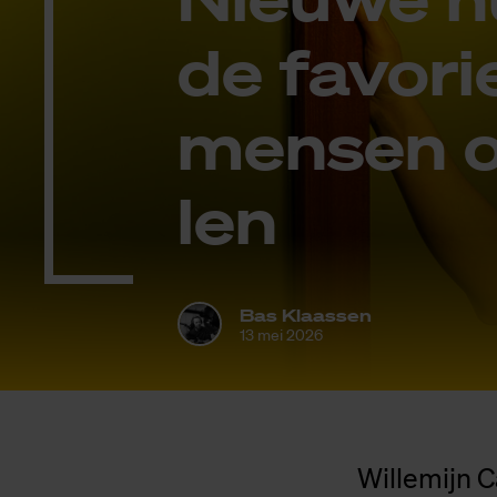
de fa­vo­ri
men­sen o
len
Bas Klaassen
13 mei 2026
Willemijn Ca