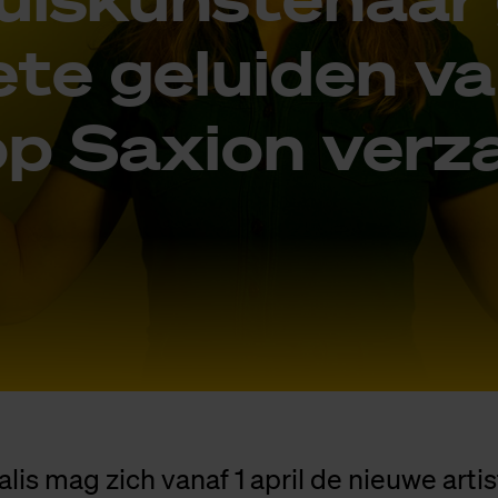
e­te ge­lui­den v
p Saxi­on ver­z
lis mag zich vanaf 1 april de nieuwe artis