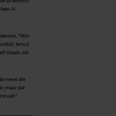
oe dit ethisch
lleen AI
 denken. “Mijn
ntbijt, terwijl
alf slaapt, dat
de merel die
ar, maar dat
nd valt.”