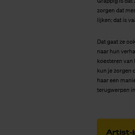
Grappig is dat
zorgen dat men
lijken: dat is v
Dat gaat ze oo
naar hun verhal
koesteren van h
kun je zorgen 
haar een manier
terugwerpen in 
Ar­tist-