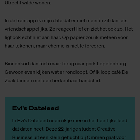
Utrecht wilde wonen.
In de trein app ik mijn date dat er niet meer in zit dan iets
vriendschappelijks. Ze reageert lief en ziet het ook zo. Het
ligt ook echt niet aan haar. Op papier zou ik meteen voor
haar tekenen, maar chemie is niet te forceren.
Binnenkort dan toch maar terug naar park Lepelenburg.
Gewoon even kijken wat er rondloopt. Of ik loop café De
Zaak binnen met een herkenbaar bandshirt.
Evi's Da­te­leed
In Evi’s Dateleed neem ik je mee in het heerlijke leed
dat daten heet. Deze 22-jarige student Creative
Business uit een klein gehucht bij Ommen gaat voor