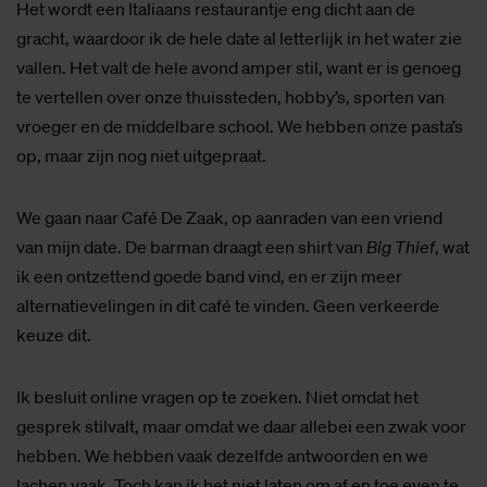
Het wordt een Italiaans restaurantje eng dicht aan de
gracht, waardoor ik de hele date al letterlijk in het water zie
vallen. Het valt de hele avond amper stil, want er is genoeg
te vertellen over onze thuissteden, hobby’s, sporten van
vroeger en de middelbare school. We hebben onze pasta’s
op, maar zijn nog niet uitgepraat.
We gaan naar Café De Zaak, op aanraden van een vriend
van mijn date. De barman draagt een shirt van
Big Thief
, wat
ik een ontzettend goede band vind, en er zijn meer
alternatievelingen in dit café te vinden. Geen verkeerde
keuze dit.
Ik besluit online vragen op te zoeken. Niet omdat het
gesprek stilvalt, maar omdat we daar allebei een zwak voor
hebben. We hebben vaak dezelfde antwoorden en we
lachen vaak. Toch kan ik het niet laten om af en toe even te