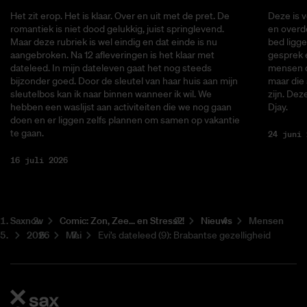
Het zit erop. Het is klaar. Over en uit met de pret. De
Deze is v
romantiek is niet dood gelukkig, juist springlevend.
en overde
Maar deze rubriek is wel eindig en dat einde is nu
bed ligge
aangebroken. Na 12 afleveringen is het klaar met
gesprek 
dateleed. In mijn dateleven gaat het nog steeds
mensen di
bijzonder goed. Door de sleutel van haar huis aan mijn
maar die
sleutelbos kan ik naar binnen wanneer ik wil. We
zijn. Dez
hebben een waslijst aan activiteiten die we nog gaan
Djay.
doen en er liggen zelfs plannen om samen op vakantie
te gaan.
24 juni 
16 juli 2026
Saxnow
Co­mic: Zon, Zee... en Stress?!
Nieuws
Mensen
2026
Mei
Evi’s dateleed (9): Brabantse gezelligheid