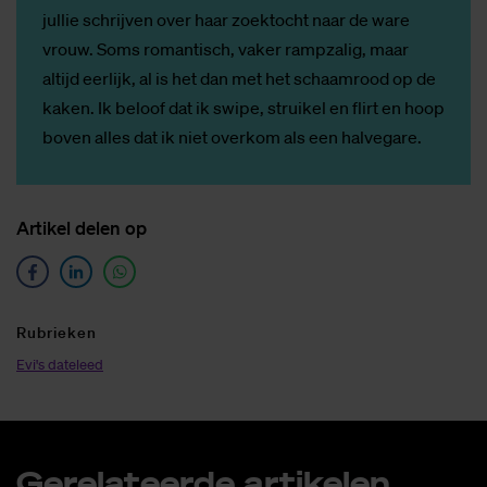
jullie schrijven over haar zoektocht naar de ware
vrouw. Soms romantisch, vaker rampzalig, maar
altijd eerlijk, al is het dan met het schaamrood op de
kaken. Ik beloof dat ik swipe, struikel en flirt en hoop
boven alles dat ik niet overkom als een halvegare.
Ar­ti­kel de­len op
Ru­brie­ken
Evi's dateleed
Ge­re­la­teer­de ar­ti­ke­len