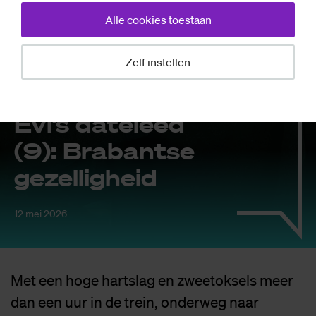
Alle cookies toestaan
Zelf instellen
Mensen
Evi’s da­te­leed
(9): Bra­bant­se
ge­zel­lig­heid
12 mei 2026
Met een hoge hartslag en zweetoksels meer
dan een uur in de trein, onderweg naar