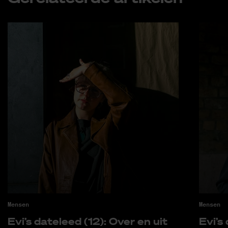
Mensen
Mensen
Evi’s da­te­leed (12): Over en uit
Evi’s 