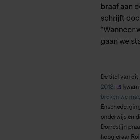
braaf aan 
schrijft do
“Wanneer w
gaan we sta
De titel van dit 
2018,
kwam v
breken we mac
Enschede, ging
onderwijs en d
Dorrestijn praa
hoogleraar Rol