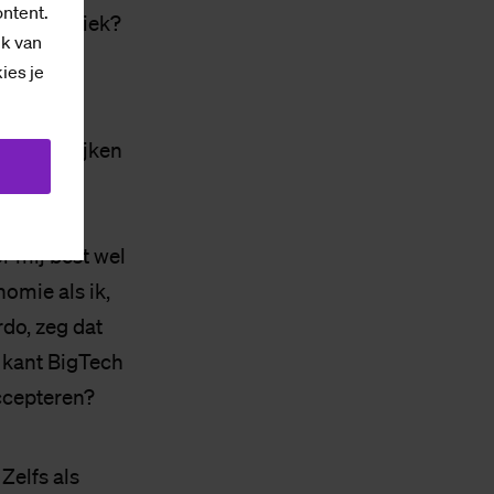
ontent.
met techniek?
ik van
kies je
eze praktijken
ie tussen
 met
r mij best wel
omie als ik,
do, zeg dat
e kant BigTech
accepteren?
Zelfs als