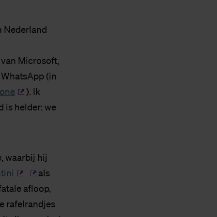
in Nederland
van Microsoft,
p WhatsApp (in
hone
). Ik
 is helder: we
 waarbij hij
tini
als
atale afloop,
e rafelrandjes