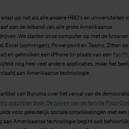
wrap up: net als alle andere HBO's en universiteiten 
raaf aan de leiband van alle grote Amerikaanse
rijven. We starten onze computer op met de browser 
, Excel (sommigen), Powerpoint en Teams. Zitten o
nal) en gebruiken een iPhone (in plaats van een
FairP
jfeld nog heel veel andere applicaties, maar het beeld
verslaafd aan Amerikaanse technologie.
 artikel van Buruma over het verval van de democratie,
i's prachtige boek De tuinen van de familie Finzi-Con
kte voor geleidelijk sociale ontwikkelingen met een f
g aan Amerikaanse technologie begint ook behoorlijk