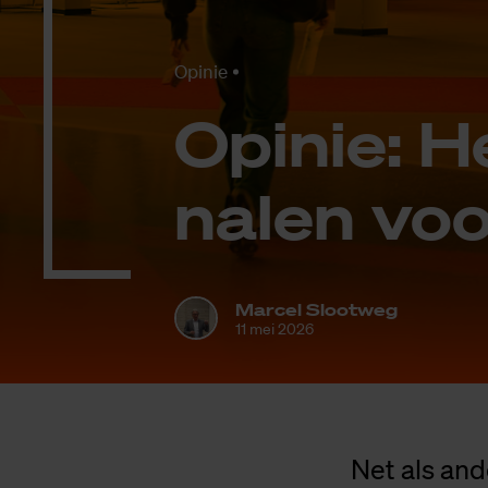
Opinie
Opi­nie: H
na­len voo
Marcel Slootweg
11 mei 2026
Net als and