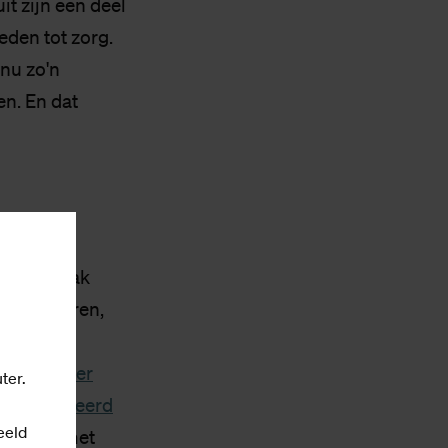
it zijn een deel
eden tot zorg.
 nu zo'n
en. En dat
prijs. Vaak
te innoveren,
et slechte
een rechter
ter.
en geblokkeerd
eeld
echt zit met