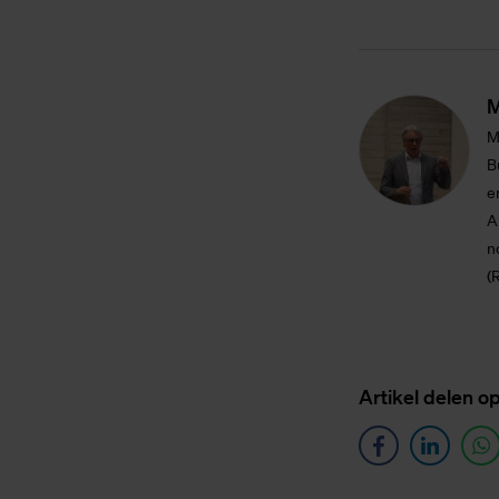
M
M
B
e
A
n
(
Ar­ti­kel de­len o