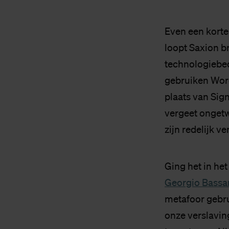
Even een korte 
loopt Saxion b
technologiebed
gebruiken Word
plaats van Sig
vergeet ongetwi
zijn redelijk 
Ging het in het
Georgio Bassan
metafoor gebrui
onze verslavin