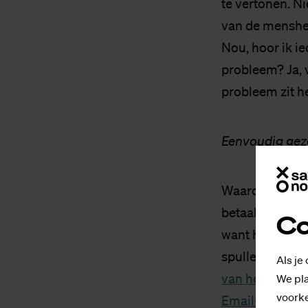
te vertonen. Ni
van de menshei
Nou, hoor ik ie
probleem? Ja, 
probleem zit 
Eenvoudig gez
Waarom is dit 
betaal je dan 
Co
want hij heeft 
spullen. En een
Als je
van het Intern
We pla
voorke
Email-account