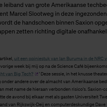
de leiband van grote Amerikaanse techbed
cent Marcel Slootweg in deze ingezonden
ordt de handschoen binnen Saxion opg
ppen zetten richting digitale onafhankel
artikel,
uit een opiniestuk van Ian Buruma in de NRC 
orige week bij mij op na de Science Café bijeenkom
ht van Big Tech?
' Deze sessie, in het knusse theat
 onder andere over de almacht van Amerikaanse bedr
an met name de hieraan verbonden risico's. Saxion-c
tte de avond bij elkaar met als gasten Universiteit Tw
and van Rijkswijk-Deij en computerdeskundige Dave 