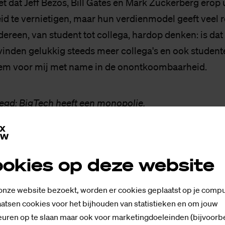
et dat Jeff Bezos, Bill Gates en Mark Zuckerberg erop u
d te vernietigen, maar hun verdienmodel geeft veel r
dereen, van student tot collega, hardop denken: is dat
vinden gelukkig steeds meer collega's en ook student
hem voor mij met name in de onontkoombaarheid.
egd: BigTech heeft een monopolie.
gevaarlijk? In een monopolie bepaalt de producent de 
te veel. Een monopolist wordt ook niet uitgedaagd om 
okies op deze website
geen concurrentie. Als consument zit je uiteindelijk m
 monopolist kan doen en laten wat hij wil:
dat merkte 
 onze website bezoekt, worden er cookies geplaatst op je compu
ationaal Strafhof toen hij werd geconfronteerd met e
atsen cookies voor het bijhouden van statistieken en om jouw
uren op te slaan maar ook voor marketingdoeleinden (bijvoorb
.
Retorische vraag: koop je een te dure broek, die sl