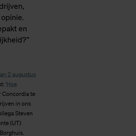
rijven,
 opinie.
epakt en
ijkheid?”
van 2 augustus
st:
'Hoe
er Concordia te
ijven in ons
ollega Steven
ente (UT)
Borghuis.