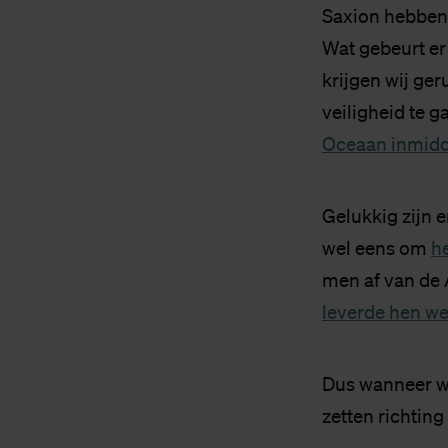
Saxion hebben w
Wat gebeurt er
krijgen wij ger
veiligheid te g
Oceaan inmidde
Gelukkig zijn er
wel eens om
h
men af van de 
leverde hen we
Dus wanneer w
zetten richting