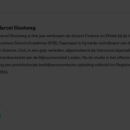
ar­cel Sloot­weg
arcel Slootweg is drie jaar werkzaam als docent Finance en Ethiek bij de I
usiness School (Academie SFIB). Daarnaast is hij mede-coördinator van d
n Science. Ooit, in een grijs verleden, afgestudeerd als historicus (speciali
merikanistiek) aan de Rijksuniversiteit Leiden. Na de studie in het effect
og een postdoctorale bedrijfseconomische opleiding voltooid tot Registe
RBA).
p