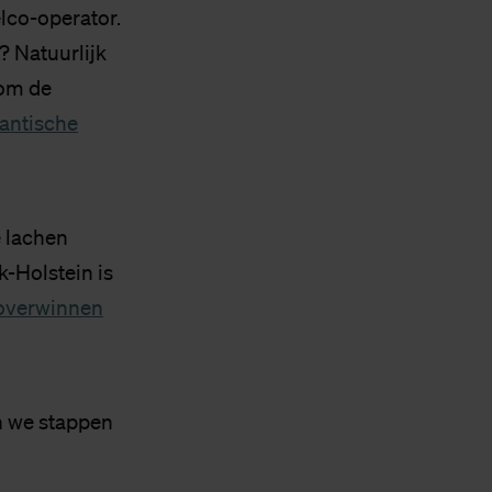
elco-operator.
? Natuurlijk
 om de
lantische
e lachen
k-Holstein is
 overwinnen
n we stappen