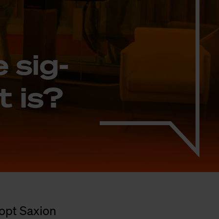
 sig­
t is?
oopt Saxion