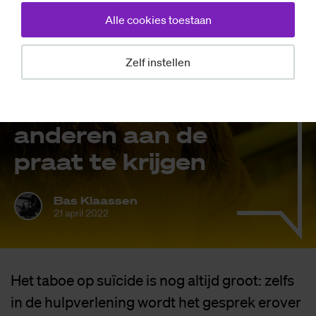
Jong en su­ï­ci­
Alle cookies toestaan
daal: hoe stu­
den­te Noor­tje
Zelf instellen
(23) haar ver­
haal ver­telt om
an­de­ren aan de
praat te krij­gen
Bas Klaassen
21 april 2022
Het taboe op suïcide is nog altijd groot: zelfs
in de hulpverlening wordt het gesprek erover