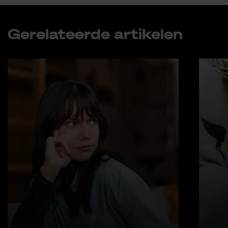
Ge­re­la­teer­de ar­ti­ke­len