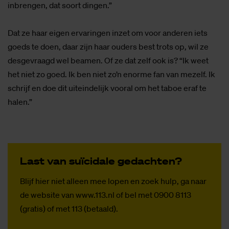
inbrengen, dat soort dingen.”
Dat ze haar eigen ervaringen inzet om voor anderen iets
goeds te doen, daar zijn haar ouders best trots op, wil ze
desgevraagd wel beamen. Of ze dat zelf ook is? “Ik weet
het niet zo goed. Ik ben niet zo’n enorme fan van mezelf. Ik
schrijf en doe dit uiteindelijk vooral om het taboe eraf te
halen.”
Last van su­ï­ci­da­le ge­dach­ten?
Blijf hier niet alleen mee lopen en zoek hulp, ga naar
de website van www.113.nl of bel met 0900 8113
(gratis) of met 113 (betaald).