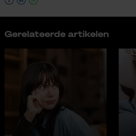
Ge­re­la­teer­de ar­ti­ke­len