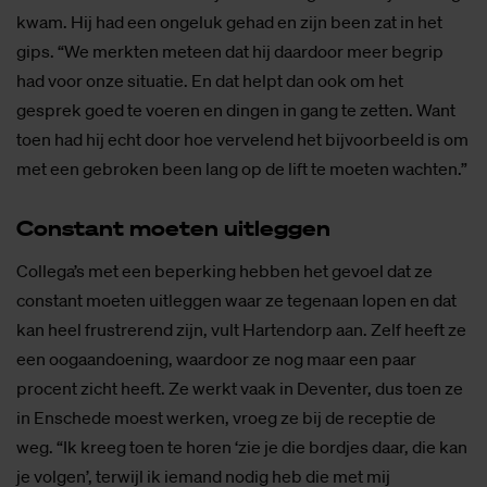
kwam. Hij had een ongeluk gehad en zijn been zat in het
gips. “We merkten meteen dat hij daardoor meer begrip
had voor onze situatie. En dat helpt dan ook om het
gesprek goed te voeren en dingen in gang te zetten. Want
toen had hij echt door hoe vervelend het bijvoorbeeld is om
met een gebroken been lang op de lift te moeten wachten.”
Con­stant moe­ten uit­leg­gen
Collega’s met een beperking hebben het gevoel dat ze
constant moeten uitleggen waar ze tegenaan lopen en dat
kan heel frustrerend zijn, vult Hartendorp aan. Zelf heeft ze
een oogaandoening, waardoor ze nog maar een paar
procent zicht heeft. Ze werkt vaak in Deventer, dus toen ze
in Enschede moest werken, vroeg ze bij de receptie de
weg. “Ik kreeg toen te horen ‘zie je die bordjes daar, die kan
je volgen’, terwijl ik iemand nodig heb die met mij