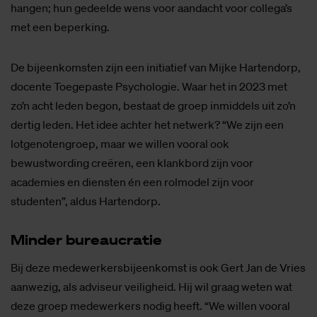
hangen; hun gedeelde wens voor aandacht voor collega’s
met een beperking.
De bijeenkomsten zijn een initiatief van Mijke Hartendorp,
docente Toegepaste Psychologie. Waar het in 2023 met
zo’n acht leden begon, bestaat de groep inmiddels uit zo’n
dertig leden. Het idee achter het netwerk? “We zijn een
lotgenotengroep, maar we willen vooral ook
bewustwording creëren, een klankbord zijn voor
academies en diensten én een rolmodel zijn voor
studenten”, aldus Hartendorp.
Min­der bu­reau­cra­tie
Bij deze medewerkersbijeenkomst is ook Gert Jan de Vries
aanwezig, als adviseur veiligheid. Hij wil graag weten wat
deze groep medewerkers nodig heeft. “We willen vooral