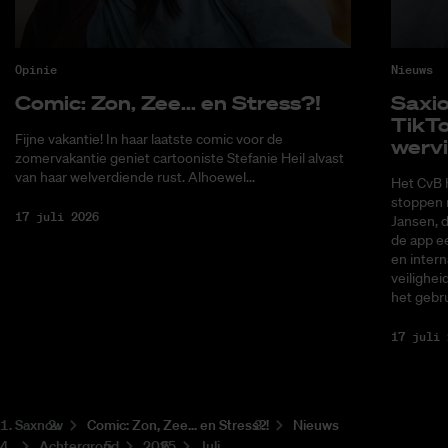
Opinie
Nieuws
Co­mic: Zon, Zee... en Stress?!
Saxi­
Tik­T
Fijne vakantie! In haar laatste comic voor de
wer­v
zomervakantie geniet cartooniste Stefanie Heil alvast
van haar welverdiende rust. Alhoewel...
Het CvB 
stoppen 
17 juli 2026
Jansen, 
de app ee
en intern
veilighei
het gebru
17 juli 
Saxnow
Co­mic: Zon, Zee... en Stress?!
Nieuws
Achtergrond
2025
Juli