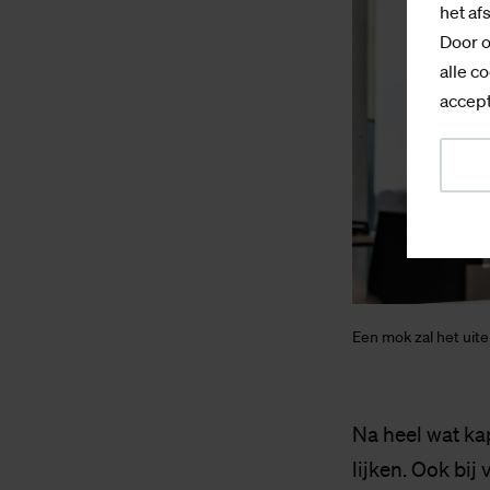
het af
Door o
alle co
accept
Een mok zal het uite
Na heel wat ka
lijken. Ook bi