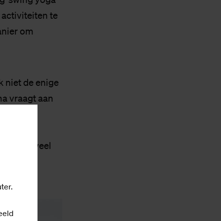
activiteiten te
manier om
k niet de enige
ma vraagt aan
t dan
lijkt een
n zie ik veel
ter.
eeld