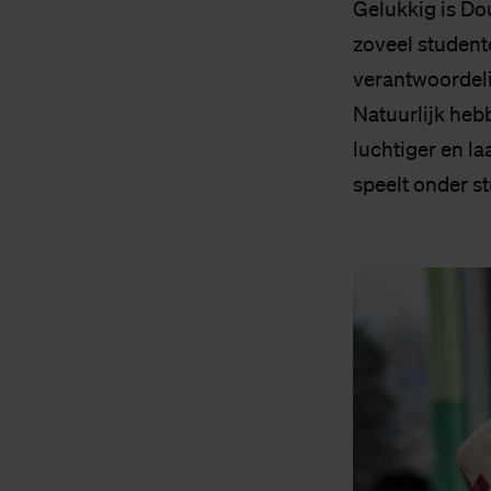
Gelukkig is Dou
zoveel student
verantwoordeli
Natuurlijk heb
luchtiger en l
speelt onder s