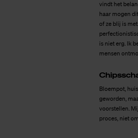
vindt het bela
haar mogen di
of ze blij is me
perfectionistis
is niet erg. Ik
mensen ontmoet
Chips­sch
Bloempot, huis
geworden, maar
voorstellen. Mi
proces, niet om