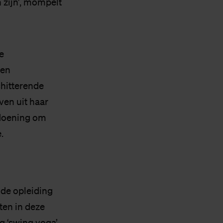
 zijn’, mompelt
e
ren
chitterende
en uit haar
oldoening om
.
 de opleiding
ten in deze
g ‘swing yoga’