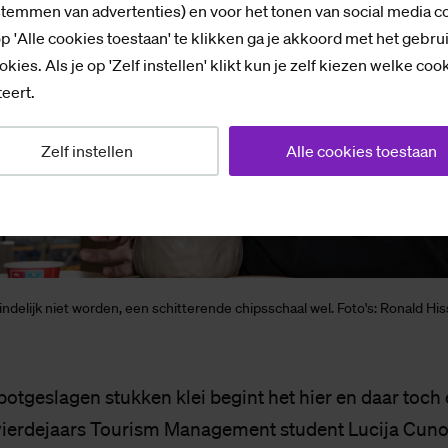
stemmen van advertenties) en voor het tonen van social media c
p 'Alle cookies toestaan' te klikken ga je akkoord met het gebru
okies. Als je op 'Zelf instellen' klikt kun je zelf kiezen welke coo
eert.
Zelf instellen
Alle cookies toestaan
indelijk niet worden, een schitterende chipsschaal wel. Foto's: Ronald His
potgeslagen stukken klei begint het hier en daar toch 
j vierdejaars Tourism Management student Lucija Cunov