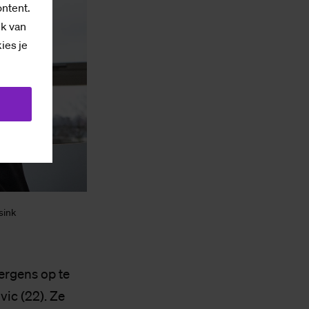
ontent.
ik van
kies je
sink
ergens op te
ic (22). Ze