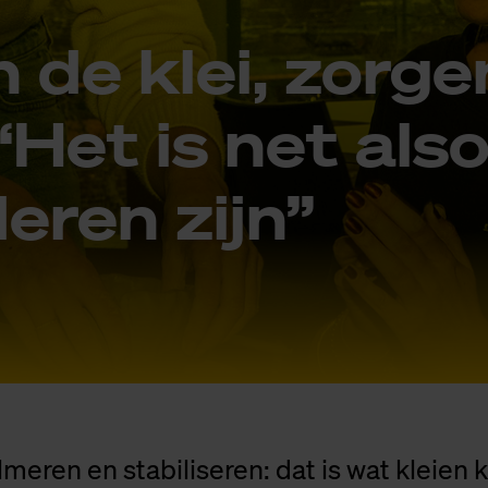
 de klei, zor­ge
“Het is net als­
e­ren zijn”
meren en stabiliseren: dat is wat kleien k