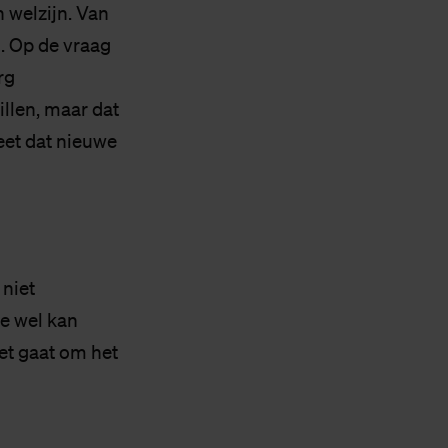
 welzijn. Van
. Op de vraag
rg
illen, maar dat
weet dat nieuwe
 niet
ie wel kan
Het gaat om het