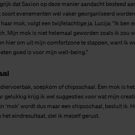
ngrijk dat Saxion op deze manier aandacht besteed aan
t soort evenementen wel vaker georganiseerd worden
t haar mok, volgt een twijfelachtige ja. Lucija: “Ik ben e
ch. Mijn mok is niet helemaal geworden zoals ik zou w
 ben hier om uit mijn comfortzone te stappen, want ik 
en goed is voor mijn well-being.”
aal
diervoerbak, soepkom of chipsschaal. Een mok is het
 gelukkig krijg ik wel suggesties voor wat mijn creat
jn ‘mok’ wordt dus maar een chipsschaal, besluit ik. 
 het eindresultaat, stel ik mezelf gerust.