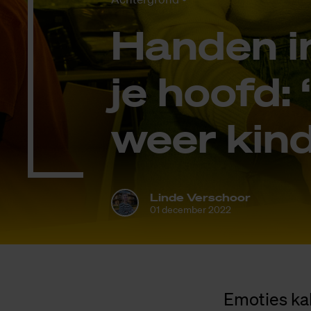
Han­den in
je hoofd: 
weer kin­d
Linde Verschoor
01 december 2022
Emoties kal