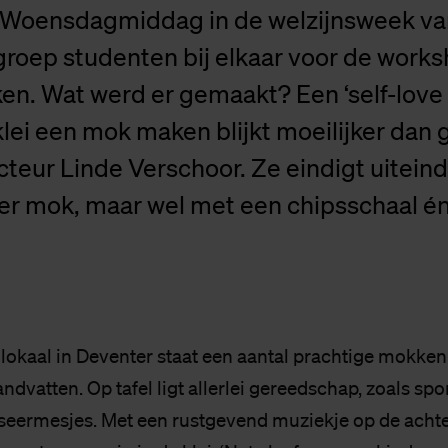
. Woensdagmiddag in de welzijnsweek va
roep studenten bij elkaar voor de work
en. Wat werd er gemaakt? Een ‘self-love
ei een mok maken blijkt moeilijker dan 
teur Linde Verschoor. Ze eindigt uiteinde
er mok, maar wel met een chipsschaal é
 lokaal in Deventer staat een aantal prachtige mokke
dvatten. Op tafel ligt allerlei gereedschap, zoals sp
tseermesjes. Met een rustgevend muziekje op de acht