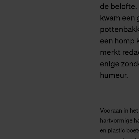
de belofte
kwam een g
pottenbakk
een homp kl
merkt redac
enige zond
humeur.
Vooraan in het
hartvormige han
en plastic boe