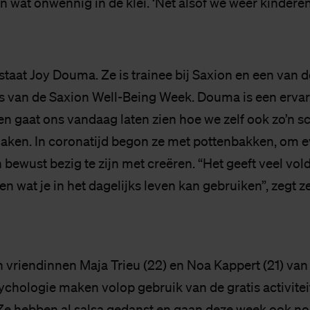
 wat onwennig in de klei. ‘Net alsof we weer kinderen
staat Joy Douma. Ze is trainee bij Saxion en een van d
rs van de Saxion Well-Being Week. Douma is een erva
en gaat ons vandaag laten zien hoe we zelf ook zo’n s
en. In coronatijd begon ze met pottenbakken, om ev
n bewust bezig te zijn met creëren. “Het geeft veel v
ken wat je in het dagelijks leven kan gebruiken”, zegt ze
 vriendinnen Maja Trieu (22) en Noa Kappert (21) van
chologie maken volop gebruik van de gratis activitei
Ze hebben al salsa gedanst en gaan deze week ook no