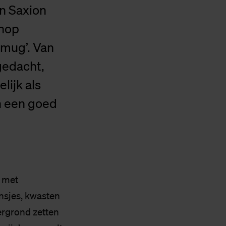
n Saxion
shop
 mug’. Van
gedacht,
lijk als
n een goed
n met
onsjes, kwasten
ergrond zetten