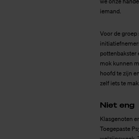
we onze handen
iemand.
Voor de groep 
initiatiefneme
pottenbakster 
mok kunnen mak
hoofd te zijn e
zelf iets te ma
Niet eng
Klasgenoten en
Toegepaste Psy
welzijnsweek. 