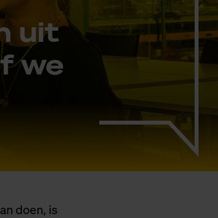
n uit
of we
an doen, is