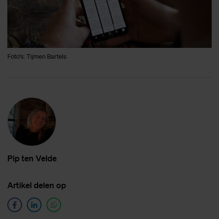
Foto's: Tijmen Bartels
Pip ten Vel­de
Ar­ti­kel de­len op