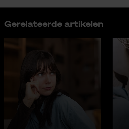
Ge­re­la­teer­de ar­ti­ke­len