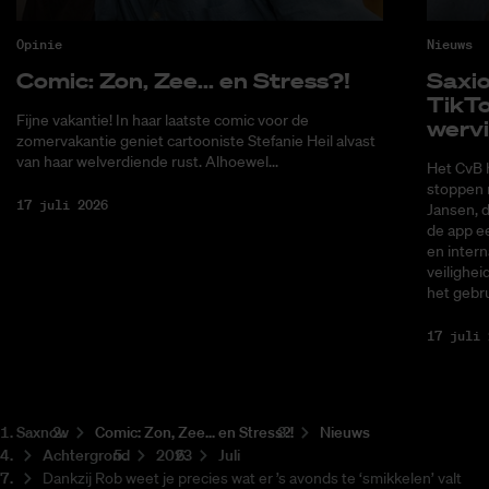
Opinie
Nieuws
Co­mic: Zon, Zee... en Stress?!
Saxi­
Tik­T
Fijne vakantie! In haar laatste comic voor de
wer­v
zomervakantie geniet cartooniste Stefanie Heil alvast
van haar welverdiende rust. Alhoewel...
Het CvB 
stoppen 
17 juli 2026
Jansen, 
de app ee
en intern
veilighei
het gebru
17 juli 
Saxnow
Co­mic: Zon, Zee... en Stress?!
Nieuws
Achtergrond
2023
Juli
Dankzij Rob weet je precies wat er ’s avonds te ‘smikkelen’ valt