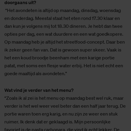
doorgaans uit?
“Het avondeten is altijd op maandag, dinsdag, woensdag
en donderdag. Meestal staat het eten rond 17.30 klaar en
dan kun je volgens mij tot 18.30 dineren. Je hebt dan twee
opties per dag, een wat duurdere en een wat goedkopere.
Op maandag heb je altijd het streetfood-concept. Daar ben
ik zeker geen fan van. Dat is gewoon super skeer. Vaak is
het een koud broodje beenham met een karige portie
patat, met soms een flesje water erbij. Het is niet echt een
goede maaltijd als avondeten.”
Wat vind je verder van het menu?
“Zoals ik al zei is het menu op maandag best wel ruk, maar
verder is het wel weer veel beter dan een half jaar terug. De
portie waren toen erg karig, en nu zijn ze weer een stuk
ruimer. Ik denk dat er geklaagd is. Mijn persoonlijke
favoriet is de pasta carbonara, die vind ik echt lekker. De