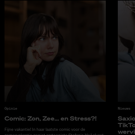
Opinie
Nieuws
Co­mic: Zon, Zee... en Stress?!
Saxi­
Tik­T
Fijne vakantie! In haar laatste comic voor de
wer­v