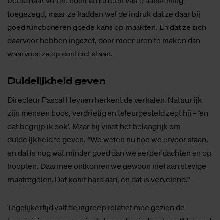
beeld naar voren: nooit is hen een vaste aanstelling
toegezegd, maar ze hadden wel de indruk dat ze daar bij
goed functioneren goede kans op maakten. En dat ze zich
daarvoor hebben ingezet, door meer uren te maken dan
waarvoor ze op contract staan.
Dui­de­lijk­heid ge­ven
Directeur Pascal Heynen herkent de verhalen. Natuurlijk
zijn mensen boos, verdrietig en teleurgesteld zegt hij – ‘en
dat begrijp ik ook’. Maar hij vindt het belangrijk om
duidelijkheid te geven. “We weten nu hoe we ervoor staan,
en dat is nog wat minder goed dan we eerder dachten en op
hoopten. Daarmee ontkomen we gewoon niet aan stevige
maatregelen. Dat komt hard aan, en dat is vervelend.”
Tegelijkertijd valt de ingreep relatief mee gezien de