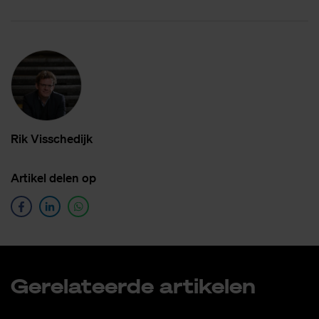
Rik Vis­sche­dijk
Ar­ti­kel de­len op
Ge­re­la­teer­de ar­ti­ke­len