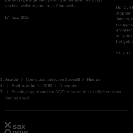
zomervakantie geniet cartooniste Stefanie Heil alvast
van haar welverdiende rust. Alhoewel...
Het CvB 
stoppen 
17 juli 2026
Jansen, 
de app ee
en intern
veilighei
het gebru
17 juli 
Saxnow
Co­mic: Zon, Zee... en Stress?!
Nieuws
Achtergrond
2023
November
Bezuinigingen: van tien AGZ’ers wordt het tijdelijke contract
niet verlengd