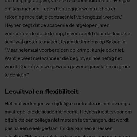
bezuinigingsopgave, vindt de academiedirecteur. “Het gaat
om tien mensen. Tegen hen zeggen we nu al: hou er
rekening mee dat je contract niet verlengd zal worden.”
Heynen zegt dat de academie de afgelopen jaren
voorsorteerde op de krimp, bijvoorbeeld door de flexibele
schil wat groter te maken, tegen de tendens op Saxion in.
“Maar helemaal voorbereiden op krimp, kun je ook niet.
Want je weet niet wanneer die begint, en hoe heftig het
wordt. Daarbij zijn we gewoon gewend geraakt om in groei
te denken.”
Les­uit­val en flexi­bi­li­teit
Het niet verlengen van tijdelijke contracten is niet de enige
maatregel die de academie neemt. Heynen kiest ervoor om
bij ziekte een collega niet meteen te vervangen, dat wordt
pas na een week gedaan. En dus kunnen er lessen
uitvallen. “Maar eigenlijk is deze maatregel een manier om