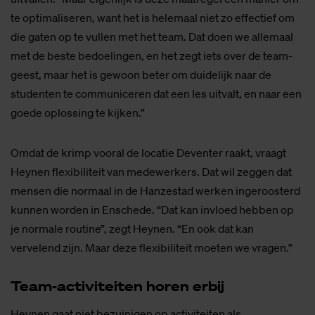
te optimaliseren, want het is helemaal niet zo effectief om
die gaten op te vullen met het team. Dat doen we allemaal
met de beste bedoelingen, en het zegt iets over de team-
geest, maar het is gewoon beter om duidelijk naar de
studenten te communiceren dat een les uitvalt, en naar een
goede oplossing te kijken.”
Omdat de krimp vooral de locatie Deventer raakt, vraagt
Heynen flexibiliteit van medewerkers. Dat wil zeggen dat
mensen die normaal in de Hanzestad werken ingeroosterd
kunnen worden in Enschede. “Dat kan invloed hebben op
je normale routine”, zegt Heynen. “En ook dat kan
vervelend zijn. Maar deze flexibiliteit moeten we vragen.”
Team-ac­ti­vi­tei­ten ho­ren er­bij
Heynen gaat niet bezuinigen op activiteiten als