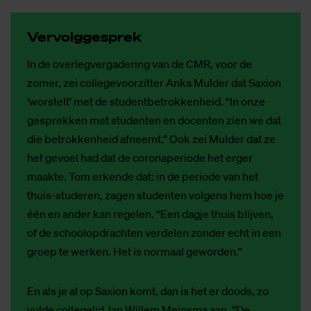
Ver­volg­ge­sprek
In de overlegvergadering van de CMR, voor de
zomer, zei collegevoorzitter Anka Mulder dat Saxion
‘worstelt’ met de studentbetrokkenheid. “In onze
gesprekken met studenten en docenten zien we dat
die betrokkenheid afneemt.” Ook zei Mulder dat ze
het gevoel had dat de coronaperiode het erger
maakte. Tom erkende dat: in de periode van het
thuis-studeren, zagen studenten volgens hem hoe je
één en ander kan regelen. “Een dagje thuis blijven,
of de schoolopdrachten verdelen zonder echt in een
groep te werken. Het is normaal geworden.”
En als je al op Saxion komt, dan is het er doods, zo
vulde collegelid Jan Willem Meinsma aan. “De