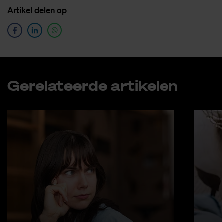
Ar­ti­kel de­len op
Ge­re­la­teer­de ar­ti­ke­len