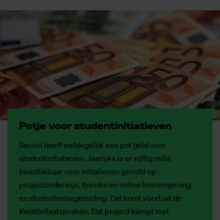
Pot­je voor stu­den­tini­ti­a­tie­ven
Saxion heeft weldegelijk een pot geld voor
studentinitiatieven. Jaarlijks is er vijftig mille
beschikbaar voor initiatieven gericht op
projectonderwijs, fysieke en online leeromgeving
en studentenbegeleiding. Dat komt voort uit de
Kwaliteitsafspraken. Dat project kampt met