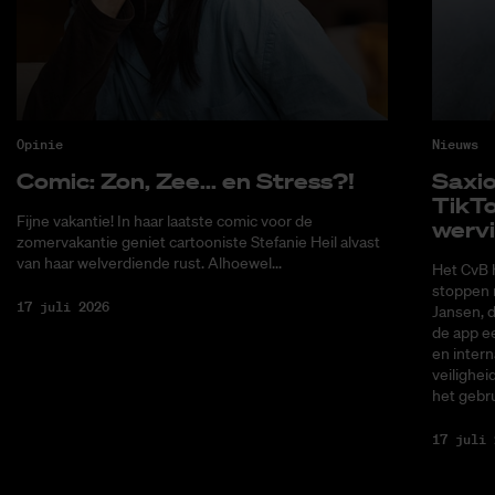
Opinie
Nieuws
Co­mic: Zon, Zee... en Stress?!
Saxi­
Tik­T
Fijne vakantie! In haar laatste comic voor de
wer­v
zomervakantie geniet cartooniste Stefanie Heil alvast
van haar welverdiende rust. Alhoewel...
Het CvB 
stoppen 
17 juli 2026
Jansen, 
de app ee
en intern
veilighei
het gebru
17 juli 