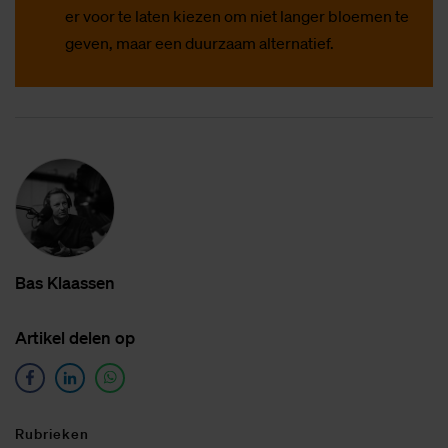
er voor te laten kiezen om niet langer bloemen te
geven, maar een duurzaam alternatief.
Bas Klaas­sen
Ar­ti­kel de­len op
Ru­brie­ken