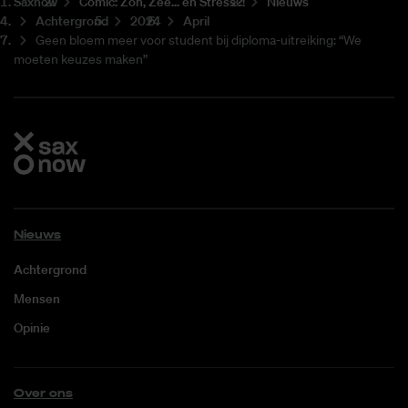
Saxnow
Co­mic: Zon, Zee... en Stress?!
Nieuws
Achtergrond
2024
April
Geen bloem meer voor student bij diploma-uitreiking: “We
moeten keuzes maken”
Nieuws
Achtergrond
Mensen
Opinie
Over ons