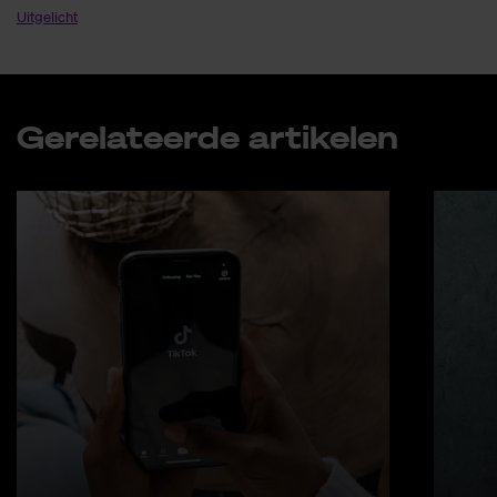
Uitgelicht
Ge­re­la­teer­de ar­ti­ke­len