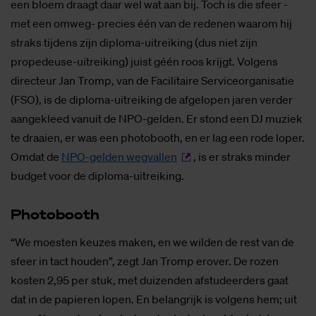
een bloem draagt daar wel wat aan bij. Toch is die sfeer -
met een omweg- precies één van de redenen waarom hij
straks tijdens zijn diploma-uitreiking (dus niet zijn
propedeuse-uitreiking) juist géén roos krijgt. Volgens
directeur Jan Tromp, van de Facilitaire Serviceorganisatie
(FSO), is de diploma-uitreiking de afgelopen jaren verder
aangekleed vanuit de NPO-gelden. Er stond een DJ muziek
te draaien, er was een photobooth, en er lag een rode loper.
Omdat de
NPO-gelden wegvallen
, is er straks minder
budget voor de diploma-uitreiking.
Pho­to­booth
“We moesten keuzes maken, en we wilden de rest van de
sfeer in tact houden”, zegt Jan Tromp erover. De rozen
kosten 2,95 per stuk, met duizenden afstudeerders gaat
dat in de papieren lopen. En belangrijk is volgens hem; uit