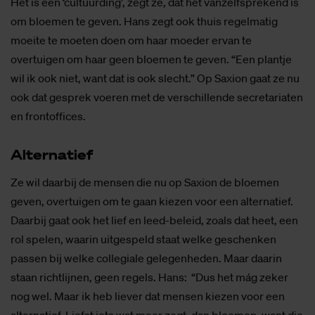
Het is een ‘cultuurding’, zegt ze, dat het vanzelfsprekend is
om bloemen te geven. Hans zegt ook thuis regelmatig
moeite te moeten doen om haar moeder ervan te
overtuigen om haar geen bloemen te geven. “Een plantje
wil ik ook niet, want dat is ook slecht.” Op Saxion gaat ze nu
ook dat gesprek voeren met de verschillende secretariaten
en frontoffices.
Al­ter­na­tief
Ze wil daarbij de mensen die nu op Saxion de bloemen
geven, overtuigen om te gaan kiezen voor een alternatief.
Daarbij gaat ook het lief en leed-beleid, zoals dat heet, een
rol spelen, waarin uitgespeld staat welke geschenken
passen bij welke collegiale gelegenheden. Maar daarin
staan richtlijnen, geen regels. Hans: “Dus het mág zeker
nog wel. Maar ik heb liever dat mensen kiezen voor een
alternatief. Liefst iets wat meer zegt, dan bloemen, want die