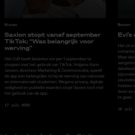
Nieuws
Mensen
Saxi­on stopt van­af sep­tem­ber
Evi’s 
Tik­Tok; “Was be­lang­rijk voor
Het zit e
wer­ving”
romantiek
Maar deze
Het CvB heeft besloten om per 1 september te
aangebrok
stoppen met het gebruik van TikTok. Volgens Karin
dateleed.
Jansen, directeur Marketing & Communicatie, speelt
bijzonder
de app een belangrijke rol bij de werving van nationale
sleutelbo
en internationale studenten. Wegens privacy, digitale
hebben ee
veiligheid en publieke waarden stopt Saxion toch met
doen en 
het gebruik van de app.
te gaan.
17 juli 2026
16 juli 