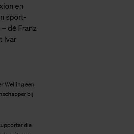
xion en
n sport-
 – dé Franz
t Ivar
er Welling een
nschapper bij
supporter die