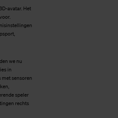
3D-avatar. Het
voor.
nisinstellingen
psport,
nden we nu
ies in
s met sensoren
ken,
erende speler
tingen rechts