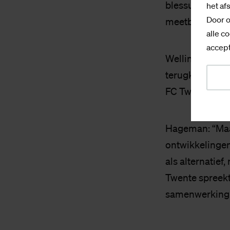
blessureprevent
het af
Door o
meetbaarheid d
alle co
accept
Welling: “Hoe 
terugkeren?” A
FC Twente niet
Hageman: “Maar
ontwikkelingen
als alternatief
Twente spreekt
samenwerking.