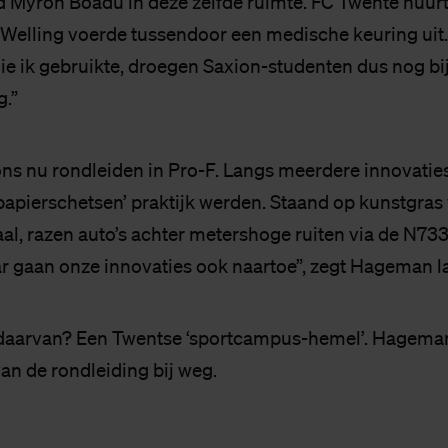
nd Myron Boadu in deze zelfde ruimte. FC Twente huurt
elling voerde tussendoor een medische keuring uit.
e ik gebruikte, droegen Saxion-studenten dus nog bij
g.”
ns nu rondleiden in Pro-F. Langs meerdere innovaties
papierschetsen’ praktijk werden. Staand op kunstgras
aal, razen auto’s achter metershoge ruiten via de N73
r gaan onze innovaties ook naartoe”, zegt Hageman l
arvan? Een Twentse ‘sportcampus-hemel’. Hageman
an de rondleiding bij weg.