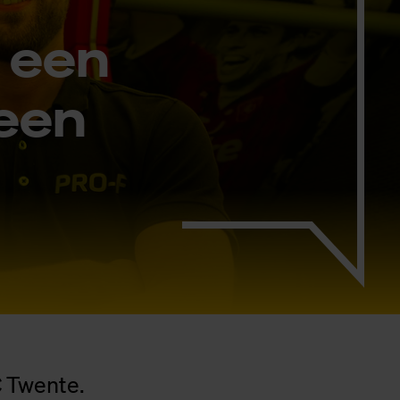
n een
 een
C Twente.