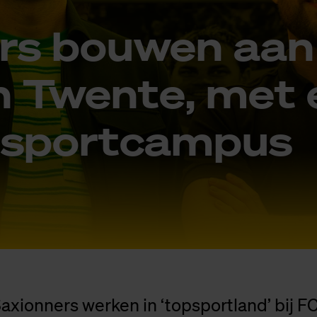
ers bou­wen aa
in Twen­te, met
p­sport­cam­pus
xionners werken in ‘topsportland’ bij F