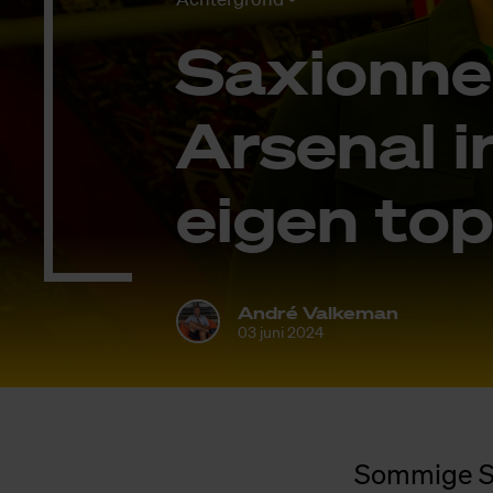
Saxi­on­n
Ar­sen­al 
ei­gen to
André Valkeman
03 juni 2024
Sommige Sa