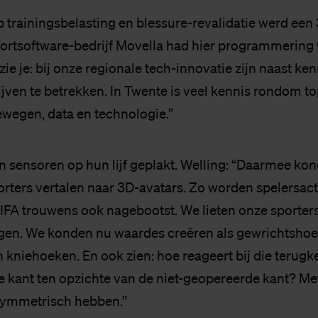
p trainingsbelasting en blessure-revalidatie werd een 
rtsoftware-bedrijf Movella had hier programmering 
e je: bij onze regionale tech-innovatie zijn naast ken
ijven te betrekken. In Twente is veel kennis rondom to
wegen, data en technologie.”
n sensoren op hun lijf geplakt. Welling: “Daarmee ko
ters vertalen naar 3D-avatars. Zo worden spelersact
FA trouwens ook nagebootst. We lieten onze sporter
gen. We konden nu waardes creëren als gewrichtshoe
kniehoeken. En ook zien: hoe reageert bij die terugk
 kant ten opzichte van de niet-geopereerde kant? Me
e symmetrisch hebben.”