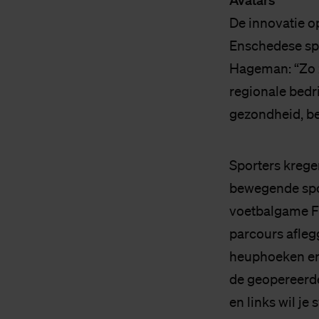
De innovatie o
Enschedese spo
Hageman: “Zo zi
regionale bedr
gezondheid, be
Sporters krege
bewegende spor
voetbalgame FI
parcours afleg
heuphoeken en 
de geopereerde
en links wil j