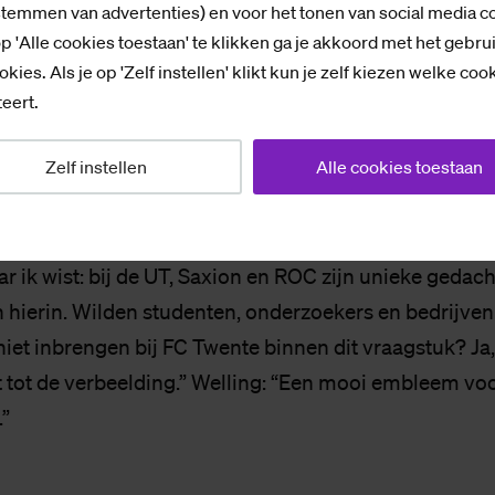
ie, revalidatie, prestatieoptimalisatie en trainingsbe
stemmen van advertenties) en voor het tonen van social media c
p 'Alle cookies toestaan' te klikken ga je akkoord met het gebru
aarvan, was de vraag.”
okies. Als je op 'Zelf instellen' klikt kun je zelf kiezen welke coo
eert.
en wanneer kan een geblesseerde speler bijvoorbeel
jax, Feyenoord en PSV hebben budget om zelf onderz
Zelf instellen
Alle cookies toestaan
.
 ik wist: bij de UT, Saxion en ROC zijn unieke gedach
 hierin. Wilden studenten, onderzoekers en bedrijven
, niet inbrengen bij FC Twente binnen dit vraagstuk? Ja,
 tot de verbeelding.” Welling: “Een mooi embleem vo
”