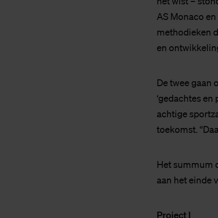
het wist – sto
AS Monaco en W
methodieken di
en ontwikkelin
De twee gaan o
‘gedachtes en 
achtige sportz
toekomst. “Daa
Het summum da
aan het einde v
Project I