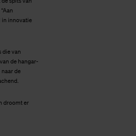
 de spits van
 “Aan
 in innovatie
 die van
 van de hangar-
3 naar de
achend.
 droomt er