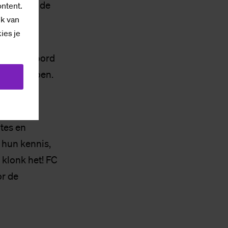
lasting én de
ontent.
ik van
kies je
d verantwoord
oek te doen.
tes en
 hun kennis,
 klonk het! FC
or de