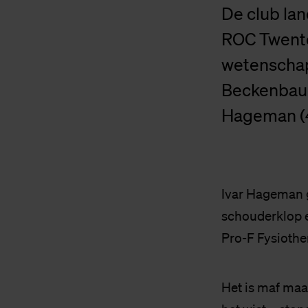
De club lan
ROC Twente
wetenschapp
Beckenbauer
Hageman (42
Ivar Hageman g
schouderklop e
Pro-F Fysiothe
Het is maf maa