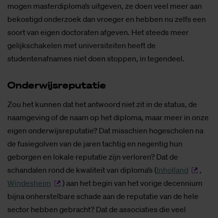
mogen masterdiploma’s uitgeven, ze doen veel meer aan
bekostigd onderzoek dan vroeger en hebben nu zelfs een
soort van eigen doctoraten afgeven. Het steeds meer
gelijkschakelen met universiteiten heeft de
studentenafnames niet doen stoppen, in tegendeel.
On­der­wijs­re­pu­ta­tie
Zou het kunnen dat het antwoord niet zit in de status, de
naamgeving of de naam op het diploma, maar meer in onze
eigen onderwijsreputatie? Dat misschien hogescholen na
de fusiegolven van de jaren tachtig en negentig hun
geborgen en lokale reputatie zijn verloren? Dat de
schandalen rond de kwaliteit van diploma’s (
Inholland
,
Windesheim
) aan het begin van het vorige decennium
bijna onherstelbare schade aan de reputatie van de hele
sector hebben gebracht? Dat de associaties die veel