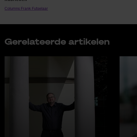
Columns Frank Futselaar
Ge­re­la­teer­de ar­ti­ke­len