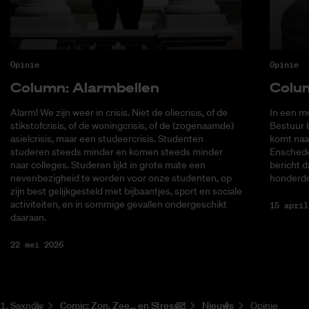
Opinie
Opinie
Co­lumn: Alarm­bel­len
Co­lu
Alarm! We zijn weer in crisis. Niet de oliecrisis, of de
In een me
stikstofcrisis, of de woningcrisis, of de (zogenaamde)
Bestuur 
asielcrisis, maar een studeercrisis. Studenten
komt naa
studeren steeds minder en komen steeds minder
Enschede
naar colleges. Studeren lijkt in grote mate een
bericht d
nevenbezigheid te worden voor onze studenten, op
honderde
zijn best gelijkgesteld met bijbaantjes, sport en sociale
activiteiten, en in sommige gevallen ondergeschikt
15 april
daaraan.
22 mei 2026
Saxnow
Co­mic: Zon, Zee... en Stress?!
Nieuws
Opinie