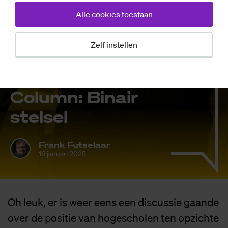
Alle cookies toestaan
Zelf instellen
Opinie
Co­lumn: Bi­nair
stel­sel
Frank Futselaar
16 januari 2025
Oh leuk, er is weer eens een discussie gaande
over de positie van hogescholen ten opzichte