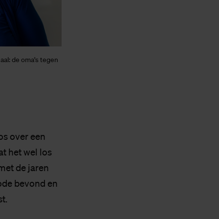
aal: de oma's tegen
os over een
t het wel los
met de jaren
iode bevond en
st.