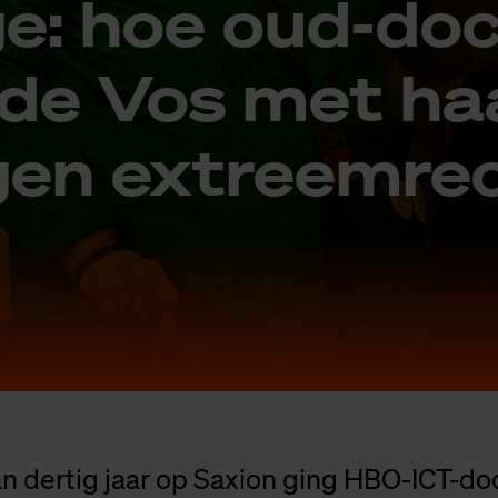
ge: hoe oud-do­
 de Vos met ha
gen ex­treem­re
n dertig jaar op Saxion ging HBO-ICT-do