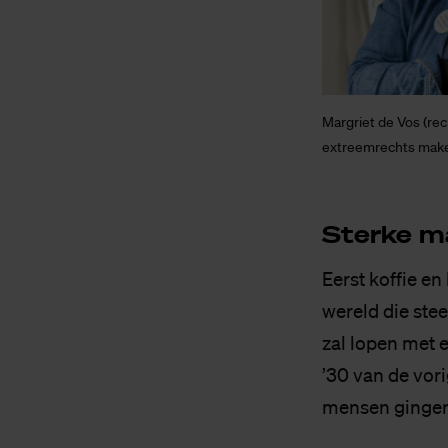
Margriet de Vos (re
extreemrechts make
Ster­ke m
Eerst koffie e
wereld die ste
zal lopen met 
’30 van de vor
mensen gingen