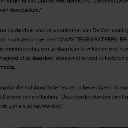
 vriendin Mieke Damen (66) gerekend. “Die heeft twee
 van doorpakken.”
nu op de vloer van de woonkamer van De Vos’ wonin
ar haalt ze bordjes met ‘OMA’S TEGEN EXTREEM REC
tic regenboogtas, om ze daarna in te wikkelen met hui
ragend of ze daardoor straks niet te veel reflecteren o
 media.
g dat die huishoudfolie ‘lekker rolbevestigend’ is vo
 Damen keihard lachen. “Deze bordjes kosten twintig 
de zijn als ze nat worden.”