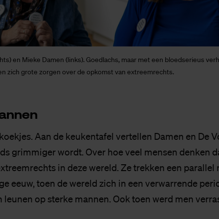
chts) en Mieke Damen (links). Goedlachs, maar met een bloedserieus verh
n zich grote zorgen over de opkomst van extreemrechts.
an­nen
n koekjes. Aan de keukentafel vertellen Damen en De V
eds grimmiger wordt. Over hoe veel mensen denken da
extreemrechts in deze wereld. Ze trekken een parallel 
ige eeuw, toen de wereld zich in een verwarrende per
 leunen op sterke mannen. Ook toen werd men verra