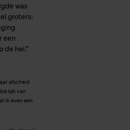
olgde was
el groters:
eging
r een
p de hei.”
haar afscheid
dse tak van
at ik even een