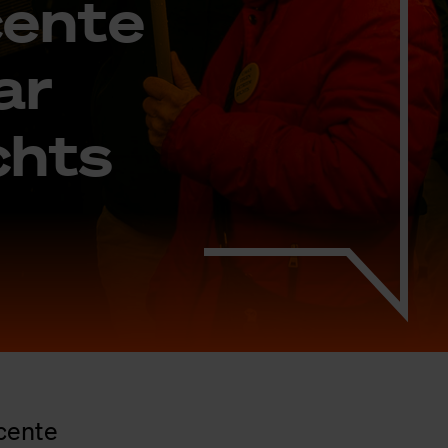
cen­te
ar
chts
cente