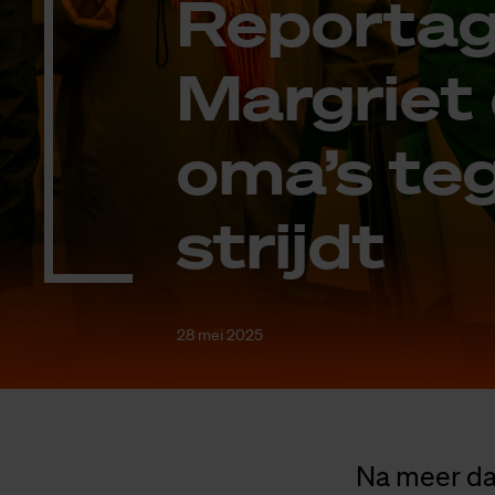
Re­por­ta­
Mar­griet
oma’s te­
strijdt
28 mei 2025
Na meer da