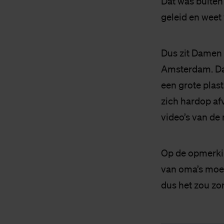
Dat was buiten
geleid en weet
Dus zit Damen 
Amsterdam. Da
een grote plas
zich hardop afv
video’s van de
Op de opmerkin
van oma’s moet
dus het zou zon