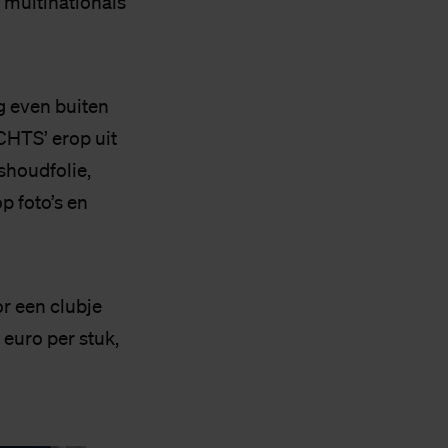
 multinationals
g even buiten
HTS’ erop uit
shoudfolie,
p foto’s en
or een clubje
euro per stuk,