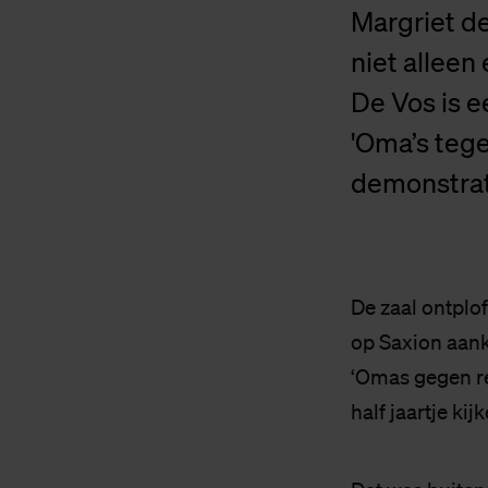
Margriet de
niet alleen
De Vos is 
'Oma’s teg
demonstrati
De zaal ontplof
op Saxion aank
‘Omas gegen rec
half jaartje kijk