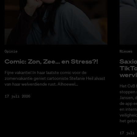
Opinie
Nieuws
Co­mic: Zon, Zee... en Stress?!
Saxi­
Tik­T
Fijne vakantie! In haar laatste comic voor de
wer­v
zomervakantie geniet cartooniste Stefanie Heil alvast
van haar welverdiende rust. Alhoewel...
Het CvB 
stoppen 
17 juli 2026
Jansen, 
de app ee
en intern
veilighei
het gebru
17 juli 