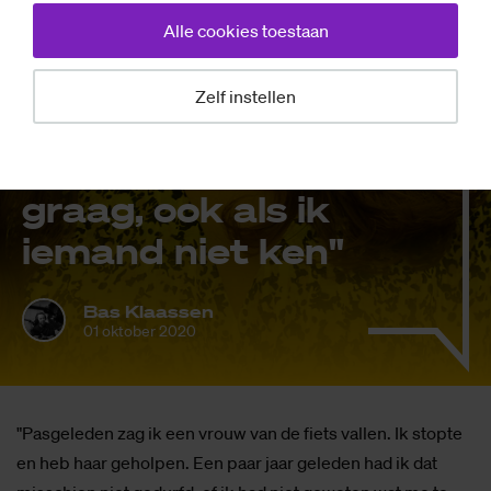
Alle cookies toestaan
Mensen
De (nieu­we)
Zelf instellen
men­sen van
Saxi­on: "Ik help
graag, ook als ik
ie­mand niet ken"
Bas Klaassen
01 oktober 2020
"Pasgeleden zag ik een vrouw van de fiets vallen. Ik stopte
en heb haar geholpen. Een paar jaar geleden had ik dat