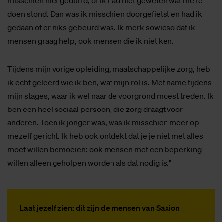
misschien niet gedurfd, of ik had niet geweten wat me te
doen stond. Dan was ik misschien doorgefietst en had ik
gedaan of er niks gebeurd was. Ik merk sowieso dat ik
mensen graag help, ook mensen die ik niet ken.
Tijdens mijn vorige opleiding, maatschappelijke zorg, heb
ik echt geleerd wie ik ben, wat mijn rol is. Met name tijdens
mijn stages, waar ik wel naar de voorgrond moest treden. Ik
ben een heel sociaal persoon, die zorg draagt voor
anderen. Toen ik jonger was, was ik misschien meer op
mezelf gericht. Ik heb ook ontdekt dat je je niet met alles
moet willen bemoeien: ook mensen met een beperking
willen alleen geholpen worden als dat nodig is."
Laat jezelf zien: dit zijn de mensen van Saxion