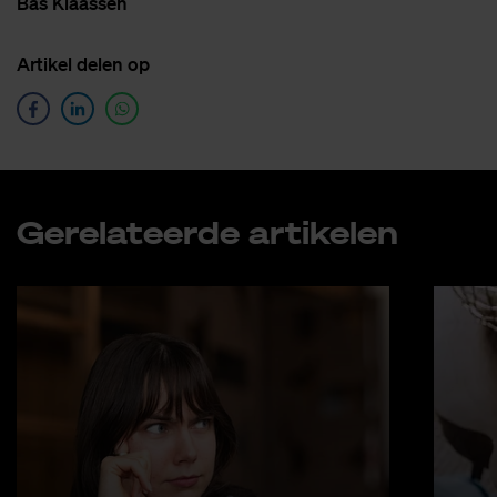
Bas Klaas­sen
Ar­ti­kel de­len op
Ge­re­la­teer­de ar­ti­ke­len