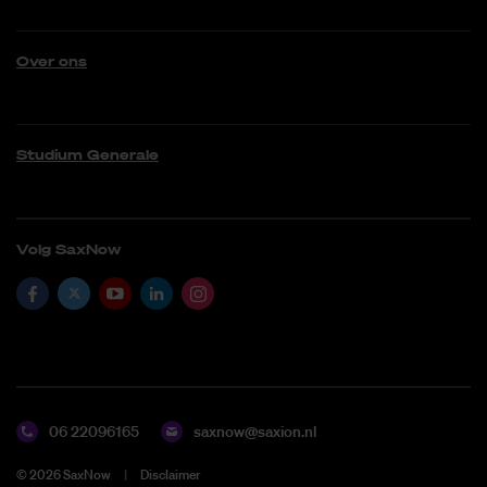
Over ons
Studium Generale
Volg SaxNow
06 22096165
saxnow@saxion.nl
©
2026
SaxNow
Disclaimer