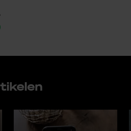
p
ti­ke­len