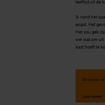
leeftijd uit de
Ik vond het sp
angst. Het gevo
Het zou gek zij
wel wat om uit 
kast hoeft te k
Dit zijn de m
Lees verder