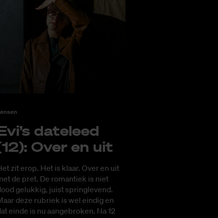
ensen
Evi’s da­te­leed
(12): Over en uit
et zit erop. Het is klaar. Over en uit
et de pret. De romantiek is niet
ood gelukkig, juist springlevend.
aar deze rubriek is wel eindig en
at einde is nu aangebroken. Na 12