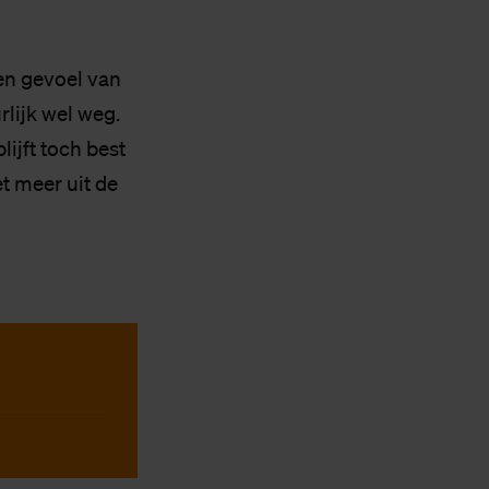
en gevoel van
rlijk wel weg.
lijft toch best
et meer uit de