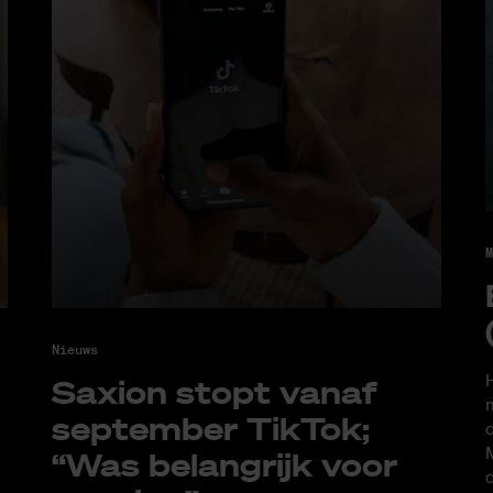
M
Nieuws
H
Saxi­on stopt van­af
m
sep­tem­ber Tik­Tok;
d
M
“Was be­lang­rijk voor
d