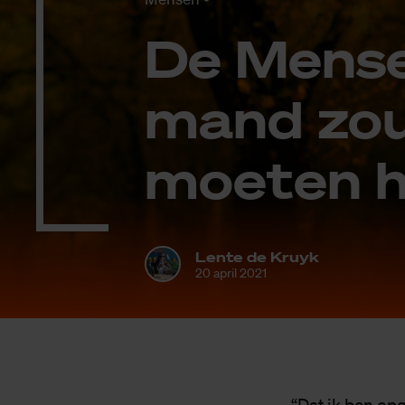
De Men­se
mand zou
moe­ten h
Lente de Kruyk
20 april 2021