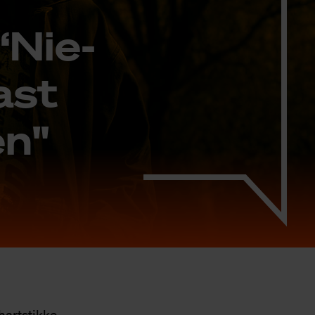
“Nie­
ast
en"