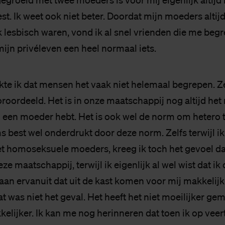
egroeid met twee moeders is voor mij eigenlijk altijd 
t. Ik weet ook niet beter. Doordat mijn moeders altij
 lesbisch waren, vond ik al snel vrienden die me begr
mijn privéleven een heel normaal iets.
te ik dat mensen het vaak niet helemaal begrepen. Z
roordeeld. Het is in onze maatschappij nog altijd het
 een moeder hebt. Het is ook wel de norm om hetero te
s best wel onderdrukt door deze norm. Zelfs terwijl i
 homoseksuele moeders, kreeg ik toch het gevoel dat 
ze maatschappij, terwijl ik eigenlijk al wel wist dat ik 
an ervanuit dat uit de kast komen voor mij makkeli
t was niet het geval. Het heeft het niet moeilijker g
kelijker. Ik kan me nog herinneren dat toen ik op veer