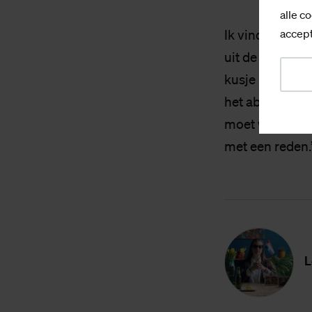
alle co
accept
Ik vind dat we
uit de kast hoe
kusje kan geven
het abnormaal 
moet worden als
met een reden.
L