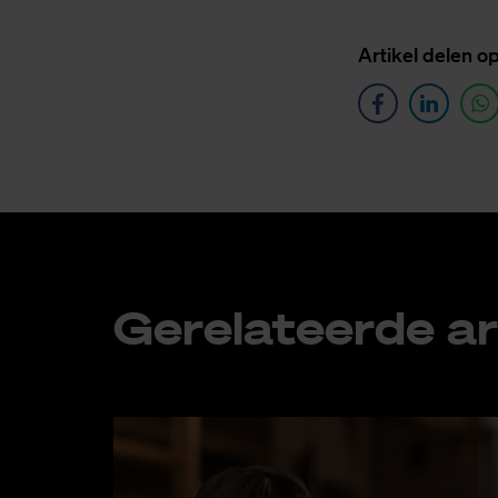
Ar­ti­kel de­len o
Ge­re­la­teer­de ar­