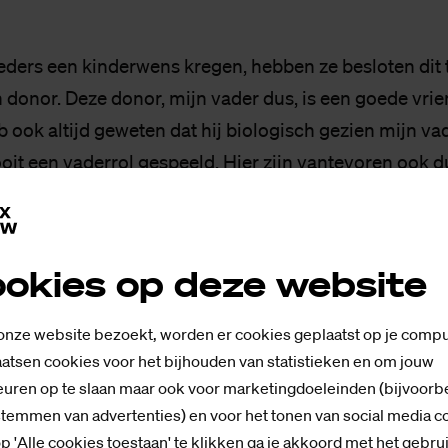
ders een kinderwens kregen, hebben ze besloten dit 
 donor. Deze donor, mijn vader dus, is een goede vri
 ook altijd geweten dat hij biologisch gezien mijn vad
oit een vaderrol gespeeld. Hier zijn vantevoren ook d
 gemaakt. Ik heb er persoonlijk geen moeite mee geh
heeft gespeeld in mijn leven.
okies op deze website
k dat niet per se je vader als vaderfiguur hoeft te dien
 een buurman of oom. Wie dan ook. Het hielp wel dat ik
 onze website bezoekt, worden er cookies geplaatst op je compu
atsen cookies voor het bijhouden van statistieken en om jouw
 zijn met mijn moeders. Ik vond het zelf ook wel erg f
uren op te slaan maar ook voor marketingdoeleinden (bijvoorb
vrouwen, die luisteren over het algemeen gewoon mee
stemmen van advertenties) en voor het tonen van social media c
p 'Alle cookies toestaan' te klikken ga je akkoord met het gebru