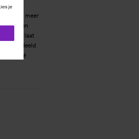
kies je
t niemand meer
l geven een
oet komen laat
een beoordeeld
 een cliché