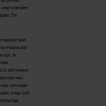
hartstikke
d veel vrienden
epen. Dit
e raakten dan
 normaalst dat
 zijn. Ik
k ben
ik zelf hetero
dat niet was.
jk was vanwege
emaakt, maar ook
tienjarige