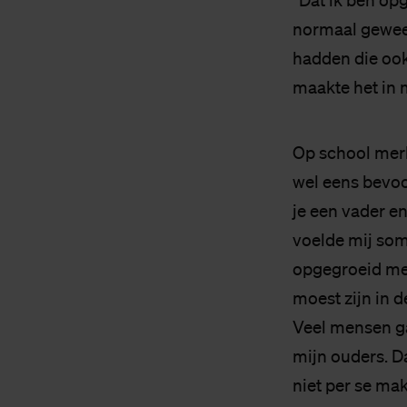
“Dat ik ben opg
normaal gewees
hadden die ook
maakte het in 
Op school merk
wel eens bevoo
je een vader en
voelde mij som
opgegroeid met
moest zijn in de
Veel mensen ga
mijn ouders. Da
niet per se mak