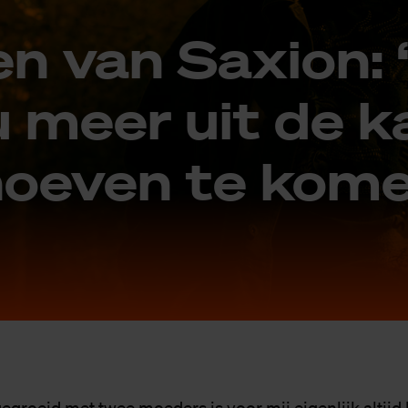
n van Saxi­on: 
 meer uit de k
oe­ven te ko­m