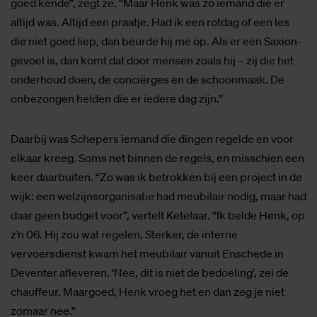
goed kende”, zegt ze. “Maar Henk was zo iemand die er
altijd was. Altijd een praatje. Had ik een rotdag of een les
die niet goed liep, dan beurde hij me op. Als er een Saxion-
gevoel is, dan komt dat door mensen zoals hij – zij die het
onderhoud doen, de conciërges en de schoonmaak. De
onbezongen helden die er iedere dag zijn.”
Daarbij was Schepers iemand die dingen regelde en voor
elkaar kreeg. Soms net binnen de regels, en misschien een
keer daarbuiten. “Zo was ik betrokken bij een project in de
wijk: een welzijnsorganisatie had meubilair nodig, maar had
daar geen budget voor”, vertelt Ketelaar. “Ik belde Henk, op
z’n 06. Hij zou wat regelen. Sterker, de interne
vervoersdienst kwam het meubilair vanuit Enschede in
Deventer afleveren. ‘Nee, dit is niet de bedoeling’, zei de
chauffeur. Maargoed, Henk vroeg het en dan zeg je niet
zomaar nee.”