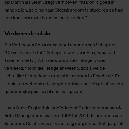
op Maron als Siem”, zegt Verhoeven. “Maron is goed in
handballen, ze ging naar Oldenburg om te studeren en had
een kans om in de Bundesliga te spelen.”
Ver­keer­de club
Als Verhoeven één manco moet noemen aan Schepers:
“De verkeerde club”. Schepers was voor Ajax, ‘waar dat
Twente moet zijn’. En de woonplaats Hengelo was
verkeerd. “Toch die Hengeler Weend, zoals we de
lichtelijke Hengelose arrogantie noemen in Enschede. En
Henk kon weleens iets vergeten. Maar bij zo’n positieve en
goudeerlijke gast is dat snel vergeven.”
Hans Oude Engberink, hoofddocent Ondernemerschap &
Retail Management was van 1996 tot 2014 de buurman van
Schepers. De klik was er vanaf dag één, omdat het gesprek