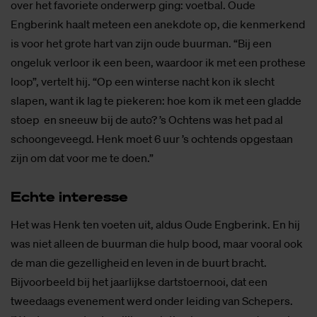
over het favoriete onderwerp ging: voetbal. Oude
Engberink haalt meteen een anekdote op, die kenmerkend
is voor het grote hart van zijn oude buurman. “Bij een
ongeluk verloor ik een been, waardoor ik met een prothese
loop”, vertelt hij. “Op een winterse nacht kon ik slecht
slapen, want ik lag te piekeren: hoe kom ik met een gladde
stoep en sneeuw bij de auto? ’s Ochtens was het pad al
schoongeveegd. Henk moet 6 uur ’s ochtends opgestaan
zijn om dat voor me te doen.”
Ech­te in­te­res­se
Het was Henk ten voeten uit, aldus Oude Engberink. En hij
was niet alleen de buurman die hulp bood, maar vooral ook
de man die gezelligheid en leven in de buurt bracht.
Bijvoorbeeld bij het jaarlijkse dartstoernooi, dat een
tweedaags evenement werd onder leiding van Schepers.