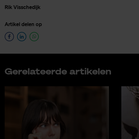
Rik Vis­sche­dijk
Ar­ti­kel de­len op
Ge­re­la­teer­de ar­ti­ke­len