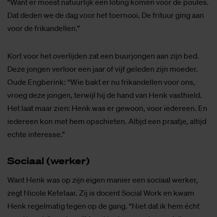
“Want er moest natuurlijk een loting komen voor de poules.
Dat deden we de dag voor het toernooi. De frituur ging aan
voor de frikandellen.”
Kort voor het overlijden zat een buurjongen aan zijn bed.
Deze jongen verloor een jaar of vijf geleden zijn moeder.
Oude Engberink: “Wie bakt er nu frikandellen voor ons,
vroeg deze jongen, terwijl hij de hand van Henk vasthield.
Het laat maar zien: Henk was er gewoon, voor iedereen. En
iedereen kon met hem opschieten. Altijd een praatje, altijd
echte interesse.”
So­ci­aal (wer­ker)
Want Henk was op zijn eigen manier een sociaal werker,
zegt Nicole Ketelaar. Zij is docent Social Work en kwam
Henk regelmatig tegen op de gang. “Niet dat ik hem écht