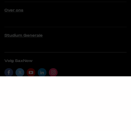
Over ons
Studium Generale
Volg SaxNow
06 22096165
saxnow@saxion.nl
©
2026
SaxNow
Disclaimer