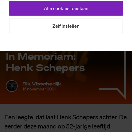
Alle cookies toestaan
Zelf instellen
Mensen
In Me­mo­ri­am:
Henk Sche­pers
Rik Visschedijk
16 november 2021
Een leegte, dat laat Henk Schepers achter. De
eerder deze maand op 52-jarige leeftijd