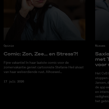
Opinie
Nieuws
Co­mic: Zon, Zee... en Stress?!
Saxi­
met T
Fijne vakantie! In haar laatste comic voor de
voor 
zomervakantie geniet cartooniste Stefanie Heil alvast
van haar welverdiende rust. Alhoewel...
Het CvB 
stoppen 
17 juli 2026
Jansen, 
de app ee
en intern
veilighei
het gebru