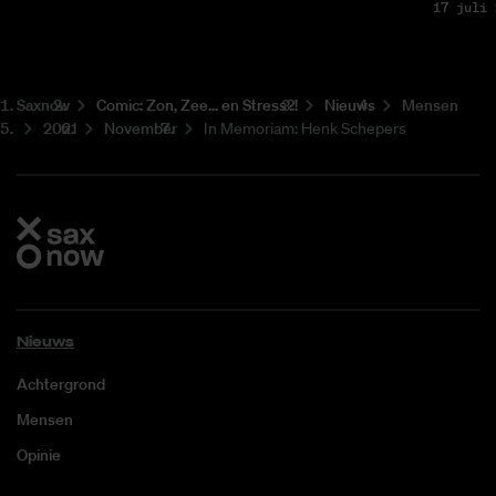
17 juli 
Saxnow
Co­mic: Zon, Zee... en Stress?!
Nieuws
Mensen
2021
November
In Memoriam: Henk Schepers
Nieuws
Achtergrond
Mensen
Opinie