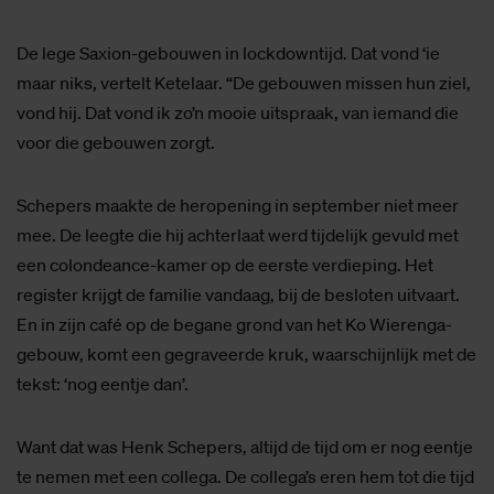
De lege Saxion-gebouwen in lockdowntijd. Dat vond ‘ie
maar niks, vertelt Ketelaar. “De gebouwen missen hun ziel,
vond hij. Dat vond ik zo’n mooie uitspraak, van iemand die
voor die gebouwen zorgt.
Schepers maakte de heropening in september niet meer
mee. De leegte die hij achterlaat werd tijdelijk gevuld met
een colondeance-kamer op de eerste verdieping. Het
register krijgt de familie vandaag, bij de besloten uitvaart.
En in zijn café op de begane grond van het Ko Wierenga-
gebouw, komt een gegraveerde kruk, waarschijnlijk met de
tekst: ‘nog eentje dan’.
Want dat was Henk Schepers, altijd de tijd om er nog eentje
te nemen met een collega. De collega’s eren hem tot die tijd