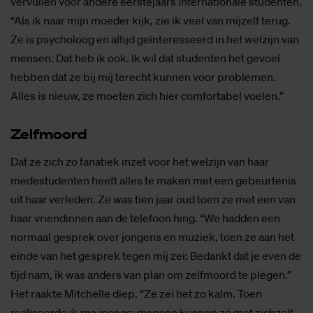
vervullen voor andere eerstejaars internationale studenten.
“Als ik naar mijn moeder kijk, zie ik veel van mijzelf terug.
Ze is psycholoog en altijd geïnteresseerd in het welzijn van
mensen. Dat heb ik ook. Ik wil dat studenten het gevoel
hebben dat ze bij mij terecht kunnen voor problemen.
Alles is nieuw, ze moeten zich hier comfortabel voelen.”
Zelf­moord
Dat ze zich zo fanatiek inzet voor het welzijn van haar
medestudenten heeft alles te maken met een gebeurtenis
uit haar verleden. Ze was tien jaar oud toen ze met een van
haar vriendinnen aan de telefoon hing. “We hadden een
normaal gesprek over jongens en muziek, toen ze aan het
einde van het gesprek tegen mij zei: Bedankt dat je even de
tijd nam, ik was anders van plan om zelfmoord te plegen.”
Het raakte Mitchelle diep. “Ze zei het zo kalm. Toen
realiseerde ik me ineens: mensen kunnen zó met zichzelf