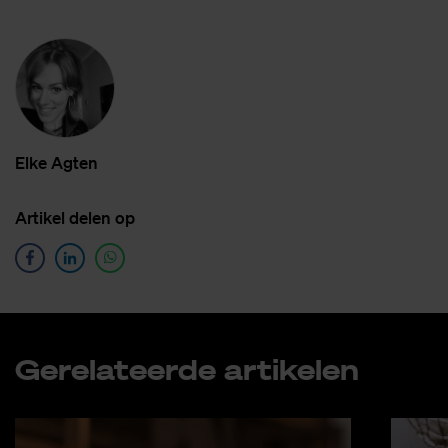
Elke Ag­ten
Ar­ti­kel de­len op
Ge­re­la­teer­de ar­ti­ke­len