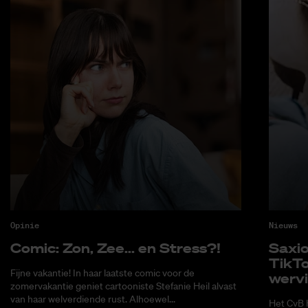
Opinie
Nieuws
Co­mic: Zon, Zee... en Stress?!
Saxi­
Tik­T
Fijne vakantie! In haar laatste comic voor de
wer­v
zomervakantie geniet cartooniste Stefanie Heil alvast
van haar welverdiende rust. Alhoewel...
Het CvB 