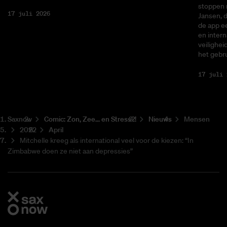
stoppen 
17 juli 2026
Jansen, 
de app ee
en intern
veilighei
het gebru
17 juli 
Saxnow
Co­mic: Zon, Zee... en Stress?!
Nieuws
Mensen
2022
April
Mitchelle kreeg als international veel voor de kiezen: “In
Zimbabwe doen ze niet aan depressies”