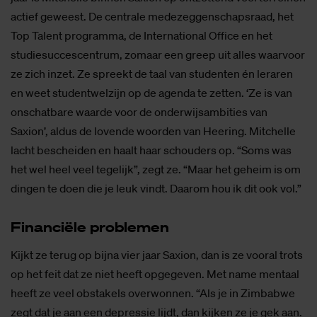
actief geweest. De centrale medezeggenschapsraad, het
Top Talent programma, de International Office en het
studiesuccescentrum, zomaar een greep uit alles waarvoor
ze zich inzet. Ze spreekt de taal van studenten én leraren
en weet studentwelzijn op de agenda te zetten. ‘Ze is van
onschatbare waarde voor de onderwijsambities van
Saxion’, aldus de lovende woorden van Heering. Mitchelle
lacht bescheiden en haalt haar schouders op. “Soms was
het wel heel veel tegelijk”, zegt ze. “Maar het geheim is om
dingen te doen die je leuk vindt. Daarom hou ik dit ook vol.”
Fi­nan­ci­ë­le pro­ble­men
Kijkt ze terug op bijna vier jaar Saxion, dan is ze vooral trots
op het feit dat ze niet heeft opgegeven. Met name mentaal
heeft ze veel obstakels overwonnen. “Als je in Zimbabwe
zegt dat je aan een depressie lijdt, dan kijken ze je gek aan.