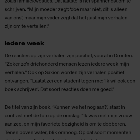
zoals familiekwesties. Dat laatste is het spannendst om te
schrijven. “Mijn moeder zegt: ‘doe maar niet, dit is alleen
van ons’, maar mijn vader zegt dat het júist mijn verhalen
zijn om te vertellen.”
Ie­de­re week
De reacties op zijn verhalen zijn positief, vooral in Dronten.
“Zeker zo’n driehonderd mensen lezen iedere week mijn
verhalen.” Ook op Saxion worden zijn verhalen positief
ontvangen. “Laatst zei een student tegen me: ‘Ik wil ook een
boek schrijven’. Dat soort reacties doen me goed.”
De titel van zijn boek, ‘Kunnen we het nog aan?’, staat in
contrast met de foto op de omslag. “Ik was met mijn vrouw
aan zee, en mijn favoriete bezigheid is om te dobberen.
Tenen boven water, blik omhoog. Op dat soort momenten