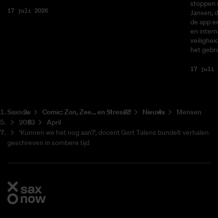
stoppen 
17 juli 2026
Jansen, 
de app ee
en intern
veilighei
het gebru
17 juli 
Saxnow
Co­mic: Zon, Zee... en Stress?!
Nieuws
Mensen
2023
April
‘Kunnen we het nog aan?’, docent Gert Talens bundelt verhalen
geschreven in sombere tijd