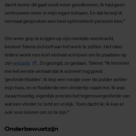
dacht soms: dit gaat nooit meer goedkomen. Ik had geen
vertrouwen meer in mijn eigen lichaam. En dat terwijl ik
normaal gesproken een heel optimistisch persoon ben.”
Om weer grip te krijgen op zijn mentale veerkracht,
besloot Talens zichzelf aan het werk te zetten. Het idee:
iedere week een kort verhaal schrijven om te plaatsen op
zijn
website
. Zo gezegd, zo gedaan. Talens: “Ik herinner
me het eerste verhaal dat ik schreef nog goed:
‘gevlinderfladder’. Ik liep een rondje over de polder achter
mijn huis, en er fladderde een vlindertje naast me. Ik was
zwaarmoedig, eigenlijk precies het tegenovergestelde van
wat een vlinder is: licht en vrolijk. Toen dacht ik: ik kan er
ook voor kiezen om zo te zijn.”
On­der­be­wust­zijn