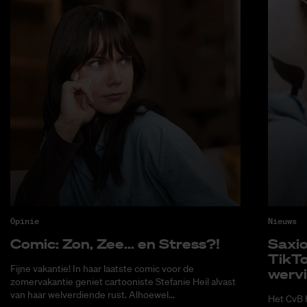
Opinie
Nieuws
Co­mic: Zon, Zee... en Stress?!
Saxi­
Tik­T
Fijne vakantie! In haar laatste comic voor de
wer­v
zomervakantie geniet cartooniste Stefanie Heil alvast
van haar welverdiende rust. Alhoewel...
Het CvB 