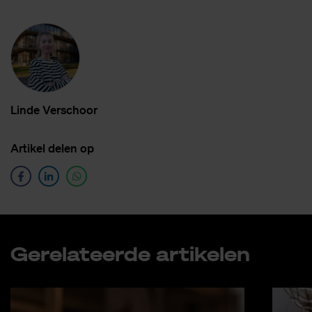
Lin­de Ver­schoor
Ar­ti­kel de­len op
Ge­re­la­teer­de ar­ti­ke­len