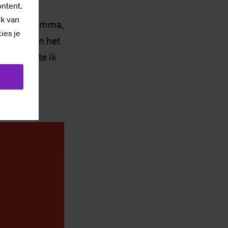
ontent.
en en
ik van
k heb de Gamma,
kies je
dig had in het
gste werkte ik