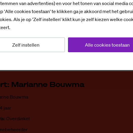
stemmen van advertenties) en voor het tonen van social media c
r overdag af; mijn vader drie uur werken, 1,5 uur rust
p 'Alle cookies toestaan' te klikken ga je akkoord met het gebru
 een kwartier slapen trok hij nog zijn pyjama aan. I
okies. Als je op 'Zelf instellen' klikt kun je zelf kiezen welke coo
er 25 was, achter me gelaten, omdat mijn vader mij no
eert.
t namelijk geopereerd worden. Vanaf mijn vijfentwinti
 dat is altijd zo gebleven.”
Zelf instellen
Alle cookies toestaan
rt: Ma­ri­an­ne Bouw­ma
anne Bouwma
4 jaar
ts:
Overdinkel
inebeheerder