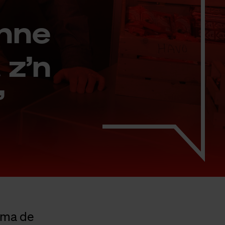
n­ne
 z’n
”
wma de