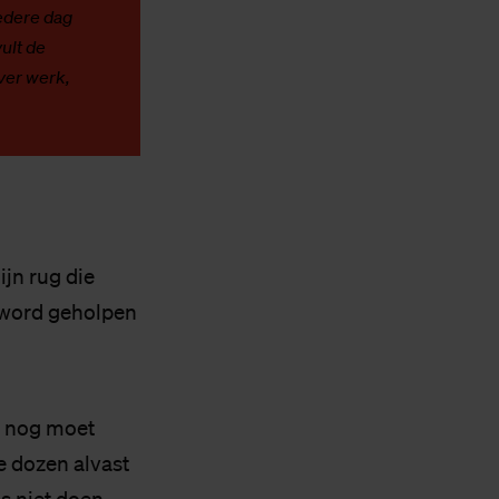
edere dag
ult de
ver werk,
ijn rug die
k word geholpen
lf nog moet
e dozen alvast