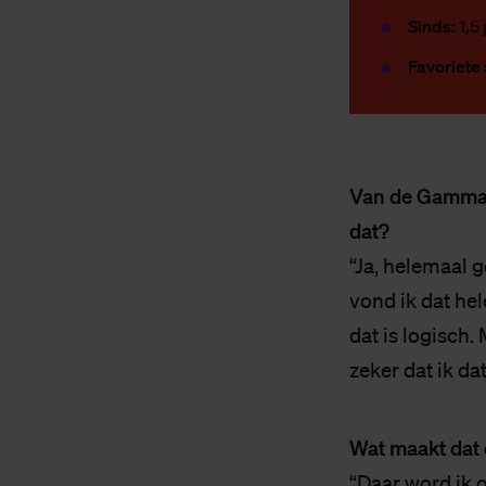
Sinds:
1,5
Favoriete
Van de Gamma, 
dat?
“Ja, helemaal g
vond ik dat hel
dat is logisch.
zeker dat ik da
Wat maakt dat 
“Daar word ik o