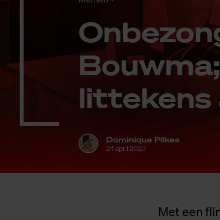
On­be­zon­
Bouw­ma; 
lit­te­kens
Dominique Pilkes
24 april 2023
Met een fl