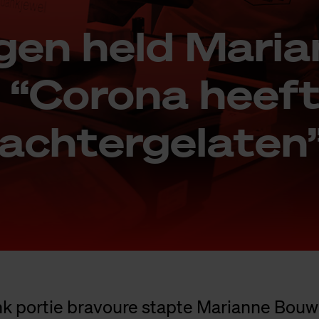
gen held Ma­ri­a
“Co­ro­na heeft
 ach­ter­ge­la­ten
ink portie bravoure stapte Marianne Bou