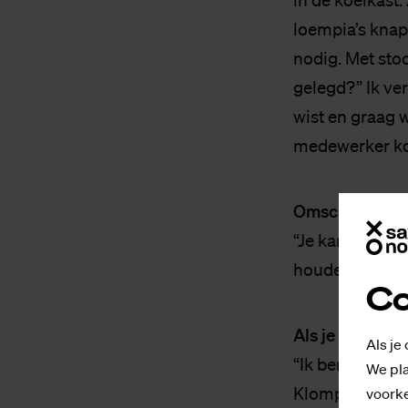
in de koelkast.
loempia’s knap
nodig. Met stoo
gelegd?” Ik ve
wist en graag 
medewerker kom
Omschrijf je we
“Je kan eerlijk
houden en het 
Co
Als je niet hie
Als je
“Ik ben een ec
We pla
Klomp. Mijn va
voorke