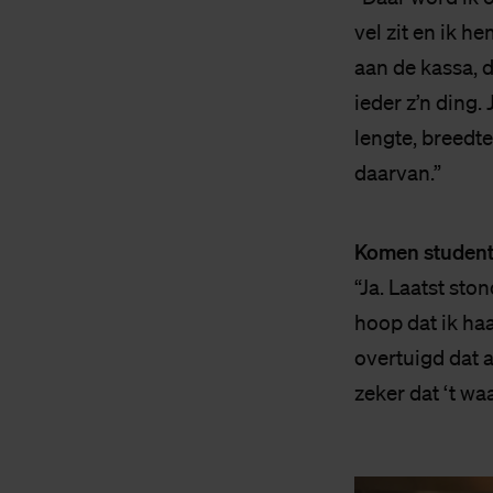
vel zit en ik h
aan de kassa, d
ieder z’n ding.
lengte, breedte
daarvan.”
Komen student
“Ja. Laatst sto
hoop dat ik haa
overtuigd dat a
zeker dat ‘t wa