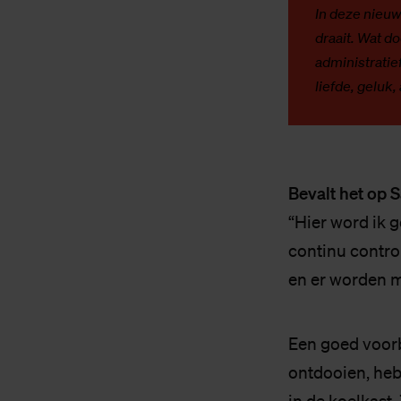
In deze nieuw
draait. Wat d
administratie
liefde, geluk
Bevalt het op 
“Hier word ik g
continu contro
en er worden m
Een goed voorbe
ontdooien, heb 