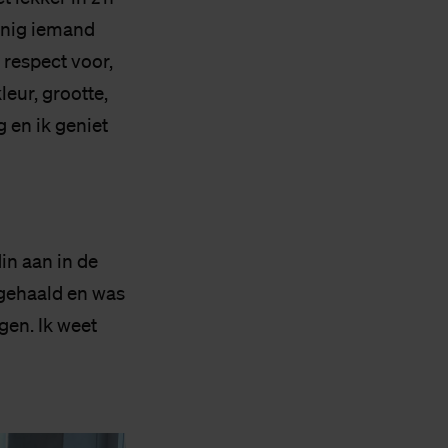
ijnig iemand
k respect voor,
leur, grootte,
g en ik geniet
din aan in de
r gehaald en was
gen. Ik weet