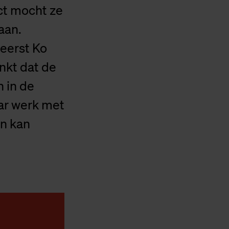
ect mocht ze
aan.
 eerst Ko
nkt dat de
 in de
aar werk met
an kan