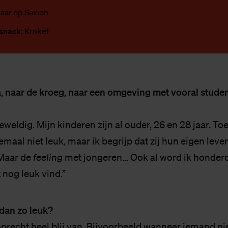
 jaar op Saxion
 snack:
Kroket
naar de kroeg, naar een omgeving met vooral studen
eweldig. Mijn kinderen zijn al ouder, 26 en 28 jaar. To
emaal niet leuk, maar ik begrijp dat zij hun eigen leven
 Maar de
feeling
met jongeren… Ook al word ik honderd
t nog leuk vind.”
dan zo leuk?
precht heel blij van. Bijvoorbeeld wanneer iemand niet