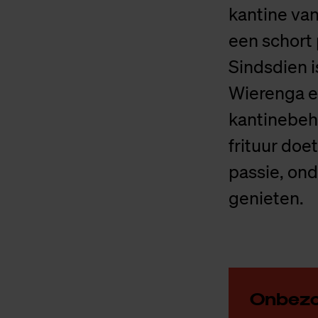
kantine van
een schort
Sindsdien i
Wierenga e
kantinebehe
frituur doe
passie, ond
genieten.
On­be­z