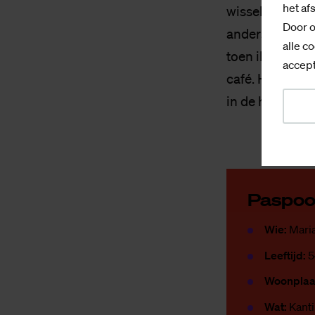
het af
wisselden elkaa
Door o
andersom. Voor
alle co
toen ik ongeve
accept
café. Hij moes
in de horeca en
Pas­poo
Wie:
Mari
Leeftijd:
5
Woonplaa
Wat:
Kant