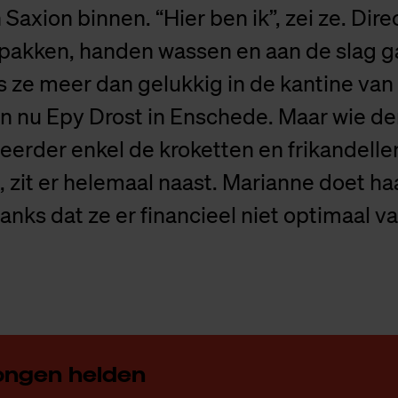
 Saxion binnen. “Hier ben ik”, zei ze. Dir
 pakken, handen wassen en aan de slag g
s ze meer dan gelukkig in de kantine van
n nu Epy Drost in Enschede. Maar wie de
erder enkel de kroketten en frikandellen
t, zit er helemaal naast. Marianne doet h
anks dat ze er financieel niet optimaal v
on­gen hel­den