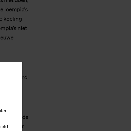
s niet doen,
e loempia’s
de koeling
mpia’s niet
nieuwe
cipes. Woord
onden.”
ter.
ser, café de
r en vader
eeld