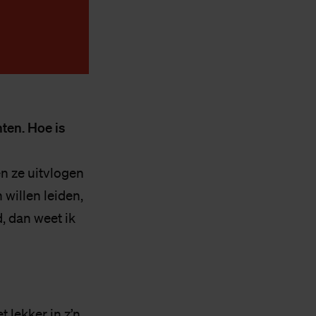
ten. Hoe is
en ze uitvlogen
 willen leiden,
, dan weet ik
 lekker in z’n