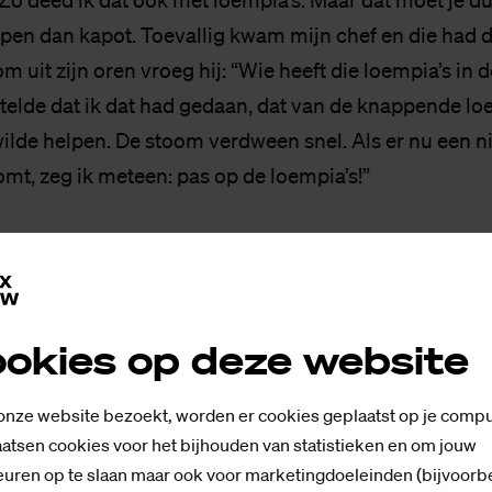
 Zo deed ik dat ook met loempia’s. Maar dat moet je du
pen dan kapot. Toevallig kwam mijn chef en die had d
m uit zijn oren vroeg hij: “Wie heeft die loempia’s in 
rtelde dat ik dat had gedaan, dat van de knappende loe
wilde helpen. De stoom verdween snel. Als er nu een 
t, zeg ik meteen: pas op de loempia’s!”
rk eens, wat maakt het zo leuk voor je?
 zijn, direct. Zeggen wat je denkt en staan voor je prin
teamgevoel vind ik belangrijk, en dat heb ik hier gev
okies op deze website
r zou werken, dan zou je….?
 onze website bezoekt, worden er cookies geplaatst op je compu
hte horecadochter. Mijn ouders hadden een café in Los
atsen cookies voor het bijhouden van statistieken en om jouw
der stond als 80-jarige nog achter de tap. Mijn moede
uren op te slaan maar ook voor marketingdoeleinden (bijvoorb