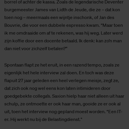
borrel of achter de kassa. Zoals de legendarische Deventer
burgemeester James van Lidth de Jeude, die ze – dat kon
toen nog – meermaals een wijntje inschonk, of Jan des
Bouvrie, die voor een dubbele espresso kwam. “Maar toen
ik me omdraaide om af te rekenen, was hij weg. Later werd
zijn koffie door een docente betaald. Ik denk: kan zo’n man
dan niet voor zichzelf betalen?”
Spontaan flapt ze het eruit, in een razend tempo, zoals ze
eigenlijk het hele interview zal doen. En toch was deze
flapuit 27 jaar geleden een heel verlegen meisje, zegt ze,
dat zich ook nog wel eens kon laten intimideren door
goedgebekte collega’s. Saxion hielp haar niet alleen uit haar
schulp, ze ontmoette er ook haar man, gooide ze er ook al
uit, toen het interview nog gepland moest worden. “Een IT-
er. Hij werkt nu bij de Belastingdienst."