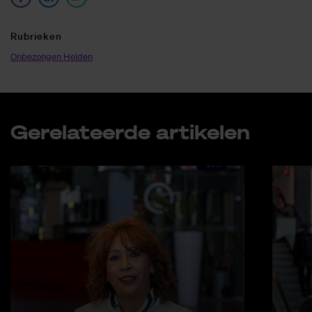
Ru­brie­ken
Onbezongen Helden
Ge­re­la­teer­de ar­ti­ke­len