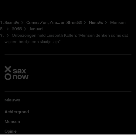
Saxnow
Co­mic: Zon, Zee... en Stress?!
Nieuws
Mensen
2026
Januari
Onbezongen held Liesbeth Kollen: “Mensen denken soms dat
wij een beetje een slaafje zijn”
Nieuws
Achtergrond
Mensen
Opinie