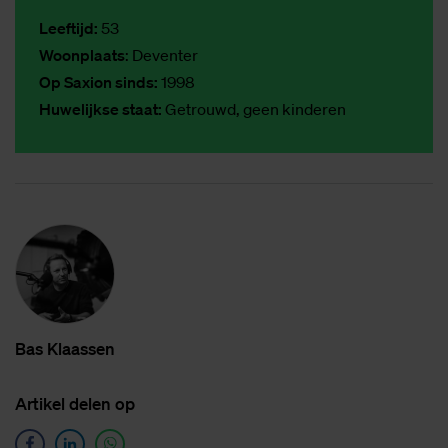
Leeftijd:
53
Woonplaats
: Deventer
Op Saxion sinds:
1998
Huwelijkse staat:
Getrouwd, geen kinderen
Bas Klaas­sen
Ar­ti­kel de­len op