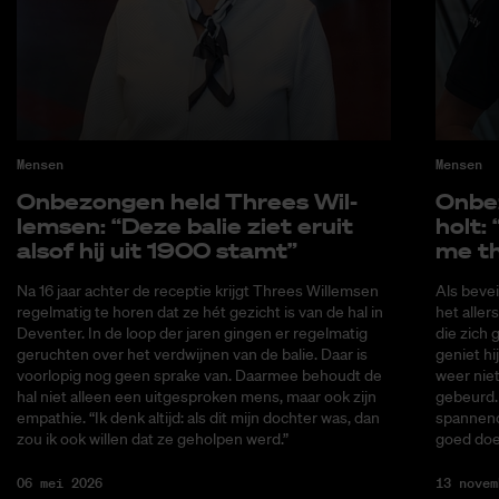
Mensen
Mensen
On­be­zon­gen held Threes Wil­
On­be
lem­sen: “Deze ba­lie ziet er­uit
holt: 
als­of hij uit 1900 stamt”
me t
Na 16 jaar achter de receptie krijgt Threes Willemsen
Als bevei
regelmatig te horen dat ze hét gezicht is van de hal in
het alle
Deventer. In de loop der jaren gingen er regelmatig
die zich
geruchten over het verdwijnen van de balie. Daar is
geniet hi
voorlopig nog geen sprake van. Daarmee behoudt de
weer nie
hal niet alleen een uitgesproken mens, maar ook zijn
gebeurd. 
empathie. “Ik denk altijd: als dit mijn dochter was, dan
spannend,
zou ik ook willen dat ze geholpen werd.”
goed doe
06 mei 2026
13 novem