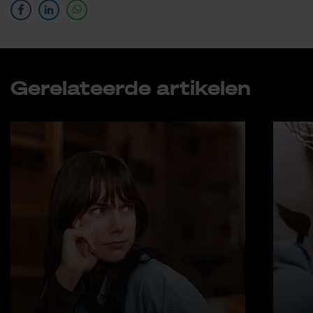
Ge­re­la­teer­de ar­ti­ke­len