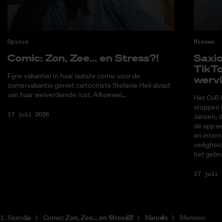
Opinie
Nieuws
Co­mic: Zon, Zee... en Stress?!
Saxi­
Tik­T
Fijne vakantie! In haar laatste comic voor de
wer­v
zomervakantie geniet cartooniste Stefanie Heil alvast
van haar welverdiende rust. Alhoewel...
Het CvB 
stoppen 
17 juli 2026
Jansen, 
de app ee
en intern
veilighei
het gebru
17 juli 
Saxnow
Co­mic: Zon, Zee... en Stress?!
Nieuws
Mensen