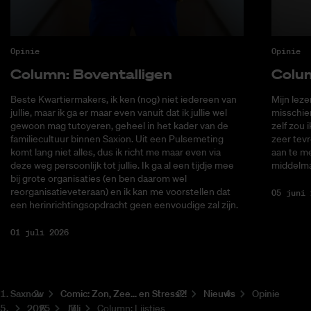
Opinie
Opinie
Co­lumn: Bo­ven­tal­li­gen
Co­lu
Beste Kwartiermakers, ik ken (nog) niet iedereen van
Mijn lez
jullie, maar ik ga er maar even vanuit dat ik jullie wel
misschie
gewoon mag tutoyeren, geheel in het kader van de
zelf zou 
familiecultuur binnen Saxion. Uit een Pulsemeting
zeer tevr
komt lang niet alles, dus ik richt me maar even via
aan te me
deze weg persoonlijk tot jullie. Ik ga al een tijdje mee
middelma
bij grote organisaties (en ben daarom wel
reorganisatieveteraan) en ik kan me voorstellen dat
05 juni 
een herinrichtingsopdracht geen eenvoudige zal zijn.
01 juli 2026
Saxnow
Co­mic: Zon, Zee... en Stress?!
Nieuws
Opinie
2025
Juli
Column: Lijstjes