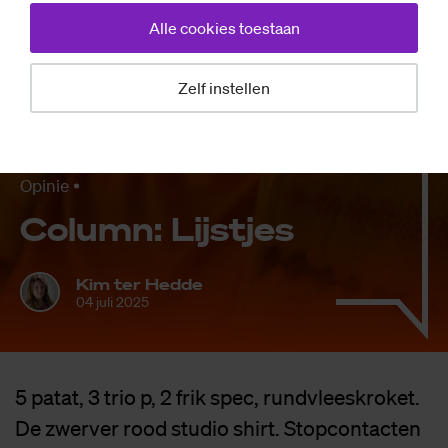
Alle cookies toestaan
Zelf instellen
Opinie
Co­lumn: Lijst­jes
Kim ter Hedde
04 juli 2025
5 patat, 3 trio p, 2 frik spec, rundvleeskroket.
De zwerver rood studio shirt. Stopcontacten