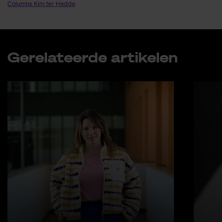
Columns Kim ter Hedde
Ge­re­la­teer­de ar­ti­ke­len