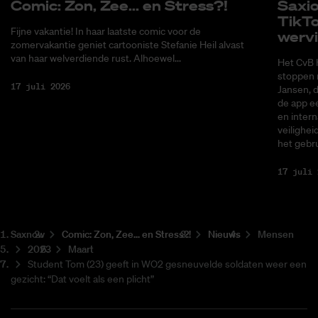
Co­mic: Zon, Zee... en Stress?!
Saxi­
Tik­T
Fijne vakantie! In haar laatste comic voor de
wer­v
zomervakantie geniet cartooniste Stefanie Heil alvast
van haar welverdiende rust. Alhoewel...
Het CvB 
stoppen 
17 juli 2026
Jansen, 
de app ee
en intern
veilighei
het gebru
17 juli 
Saxnow
Co­mic: Zon, Zee... en Stress?!
Nieuws
Mensen
2023
Maart
Student Tom (23) geeft in WO2 gesneuvelde soldaten weer een
gezicht: “Dat voelt als een plicht”