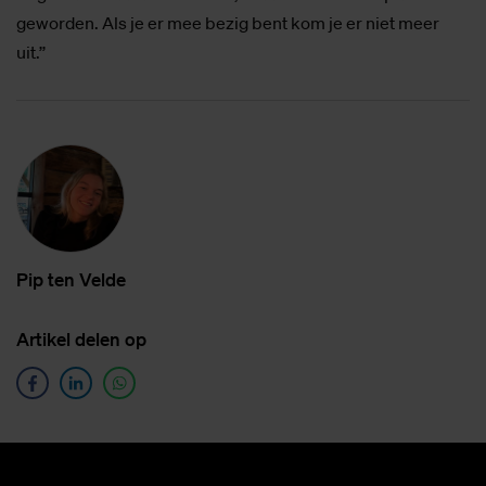
geworden. Als je er mee bezig bent kom je er niet meer
uit.’’
Pip ten Vel­de
Ar­ti­kel de­len op