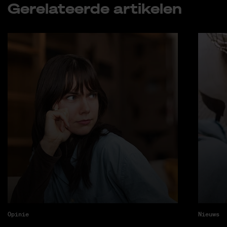
Ge­re­la­teer­de ar­ti­ke­len
Opinie
Nieuws