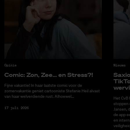
Opinie
Nieuws
Co­mic: Zon, Zee... en Stress?!
Saxi­
Tik­T
Fijne vakantie! In haar laatste comic voor de
wer­v
zomervakantie geniet cartooniste Stefanie Heil alvast
van haar welverdiende rust. Alhoewel...
Het CvB 
stoppen 
17 juli 2026
Jansen, 
de app ee
en intern
veilighei