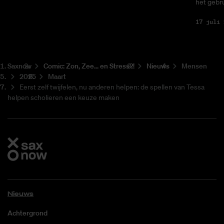
het gebru
17 juli 
Saxnow
Co­mic: Zon, Zee... en Stress?!
Nieuws
Mensen
2025
Maart
Eerst zelf twijfelen, nu anderen helpen: de spellen van Tessa
helpen scholieren een keuze maken
Nieuws
Achtergrond