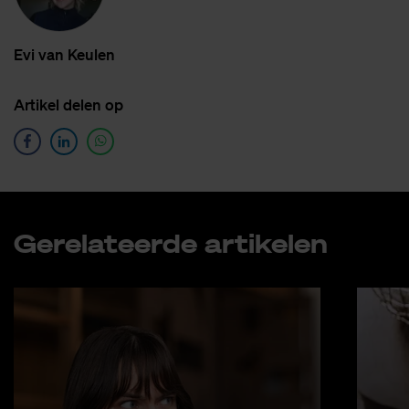
Evi van Keu­len
Ar­ti­kel de­len op
Ge­re­la­teer­de ar­ti­ke­len