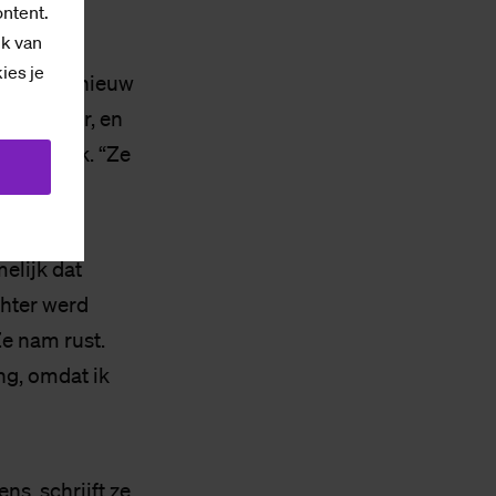
d woord.”
ontent.
ik van
kies je
amantha opnieuw
aaide door, en
n der Donk. “Ze
e doen.
”
melijk dat
chter werd
Ze nam rust.
ng, omdat ik
s, schrijft ze.