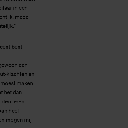
ilaar in een
cht ik, mede
elijk.”
ocent bent
k gewoon een
out-klachten en
r moest maken.
at het dan
enten leren
 kan heel
nten mogen mij