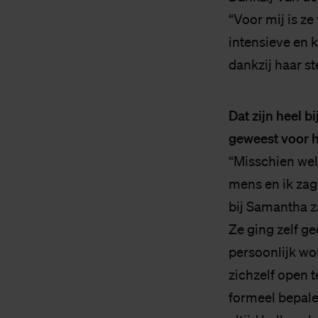
“Voor mij is ze
intensieve en 
dankzij haar st
Dat zijn heel b
geweest voor h
“Misschien wel
mens en ik zag 
bij Samantha 
Ze ging zelf ge
persoonlijk wo
zichzelf open t
formeel bepalen