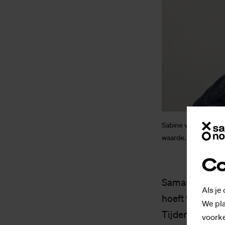
Sabine van der Donk
waarde. Foto's: Ma
Co
Samantha Nuesi
Als je
hoeft te doen. “
We pla
Tijdens haar t
voorke