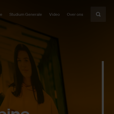
ie
Studium Generale
Video
Over ons
bi­ne