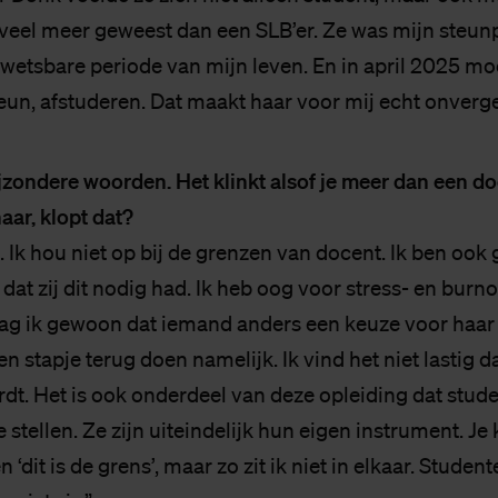
 veel meer geweest dan een SLB’er. Ze was mijn steunp
kwetsbare periode van mijn leven. En in april 2025 mo
eun, afstuderen. Dat maakt haar voor mij echt onverget
ijzondere woorden. Het klinkt alsof je meer dan een d
aar, klopt dat?
. Ik hou niet op bij de grenzen van docent. Ik ben oo
dat zij dit nodig had. Ik heb oog voor stress- en burn
zag ik gewoon dat iemand anders een keuze voor haa
en stapje terug doen namelijk. Ik vind het niet lastig d
rdt. Het is ook onderdeel van deze opleiding dat stud
e stellen. Ze zijn uiteindelijk hun eigen instrument. Je
 ‘dit is de grens’, maar zo zit ik niet in elkaar. Stude