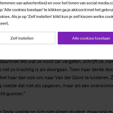
was er direct met een luisterend oor en geruststellen
stemmen van advertenties) en voor het tonen van social media c
p 'Alle cookies toestaan' te klikken ga je akkoord met het gebru
okies. Als je op 'Zelf instellen' klikt kun je zelf kiezen welke coo
rd haar dochter geboren, in juni van dat jaar werd S
eert.
l ze thuis ook nog een puber had rondlopen. “Alles dr
” In die periode had ze een belangrijk gesprek met Va
Zelf instellen
Alle cookies toestaan
zei: “
Misschien is het tijd om even een stapje terug t
daarmee iets wat ze nooit zal vergeten, schrijft ze, na
 net zo krachtig is als doorgaan. Toen haar derde do
 het haar dan ook om naar Van der Donk te luisteren. 
 voelde dat niet als opgeven, maar als een overwinni
cht gunnen.”
 Donk voelde ze zich niet alleen student, maar ook men