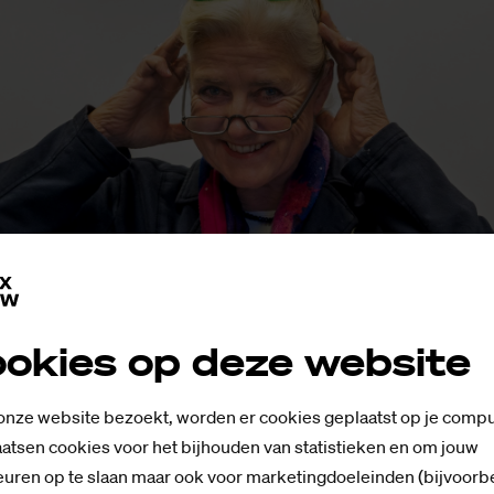
, de mevrouw met de drie brillen. Voor oud-studente Samantha was ze v
rlene Mahn
okies op deze website
nk vindt echter dat ze opvalt zonder dat ze daar haa
 onze website bezoekt, worden er cookies geplaatst op je compu
Vanaf het allereerste begin stond ze naast me, letterlijk
atsen cookies voor het bijhouden van statistieken en om jouw
weede schooljaar raakte Samantha zwanger van haar
uren op te slaan maar ook voor marketingdoeleinden (bijvoorb