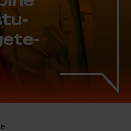
stu­
e­te­
te