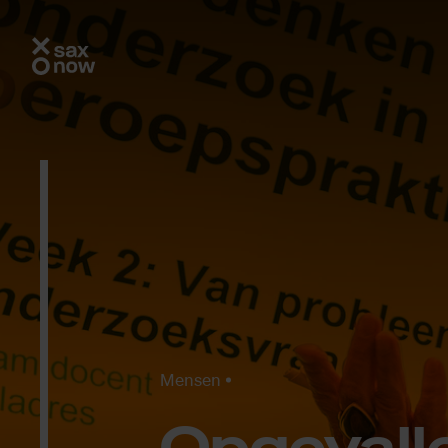
Mensen
Op­ge­val­l