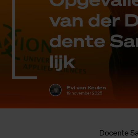
van der 
den­te Sa­
lijk
Evi van Keulen
19 november 2025
Docente Sa