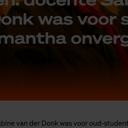
Donk was voor 
mant­ha on­ver­g
bine van der Donk was voor oud-studen