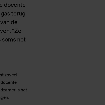
de docente
 gas terug
 van de
ven. “Ze
is soms net
nt zoveel
-docente
dzamer is het
ngen.