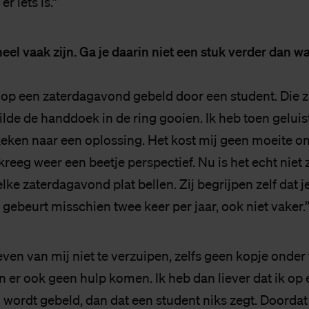
er iets is.”
heel vaak zijn. Ga je daarin niet een stuk verder dan wat
k op een zaterdagavond gebeld door een student. Die z
lde de handdoek in de ring gooien. Ik heb toen gelui
ken naar een oplossing. Het kost mij geen moeite o
kreeg weer een beetje perspectief. Nu is het echt niet 
lke zaterdagavond plat bellen. Zij begrijpen zelf dat je
t gebeurt misschien twee keer per jaar, ook niet vaker.
en van mij niet te verzuipen, zelfs geen kopje onder 
n er ook geen hulp komen. Ik heb dan liever dat ik op
wordt gebeld, dan dat een student niks zegt. Doordat 