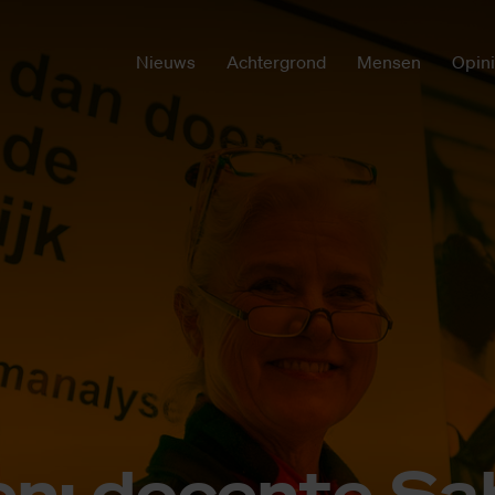
Nieuws
Achtergrond
Mensen
Opin
en: do­cen­te Sa­