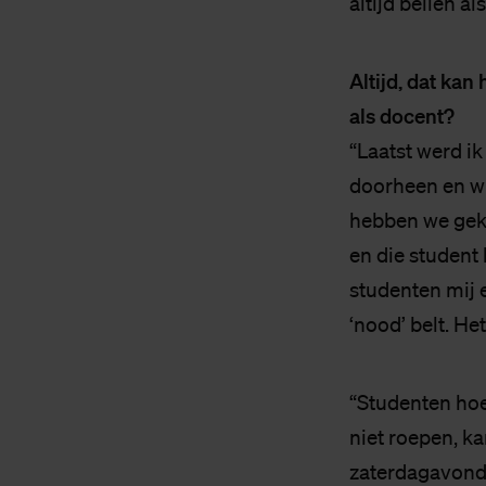
altijd bellen als 
Altijd, dat kan 
als docent?
“Laatst werd i
doorheen en wi
hebben we geke
en die student 
studenten mij e
‘nood’ belt. He
“Studenten hoev
niet roepen, ka
zaterdagavond 