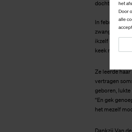
dochter. “Toen 
het af
Door o
alle co
In februari we
accept
zwanger, terwij
ikzelf dus ook.
keek me aan en 
Ze leerde haar 
vertragen soms
geboren, lukte
“En gek genoeg
het mezelf mo
Dankzij Van der