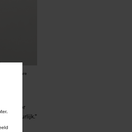
an onschatbare
r best voor
ter.
 en figuurlijk.”
 tweede
eeld