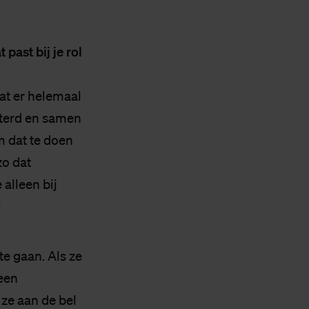
 past bij je rol
at er helemaal
sterd en samen
m dat te doen
zo dat
 alleen bij
”
te gaan. Als ze
 een
ze aan de bel