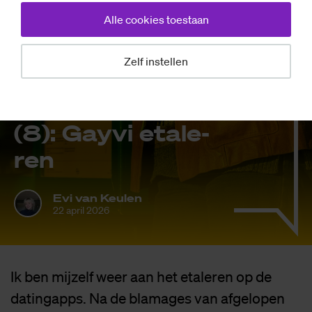
Alle cookies toestaan
Zelf instellen
Mensen
Evi’s Da­te­leed
(8): Gay­vi eta­le­
ren
Evi van Keulen
22 april 2026
Ik ben mijzelf weer aan het etaleren op de
datingapps. Na de blamages van afgelopen