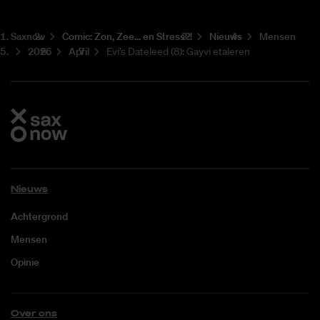
Saxnow
Co­mic: Zon, Zee... en Stress?!
Nieuws
Mensen
2026
April
Evi’s Dateleed (8): Gayvi etaleren
Nieuws
Achtergrond
Mensen
Opinie
Over ons