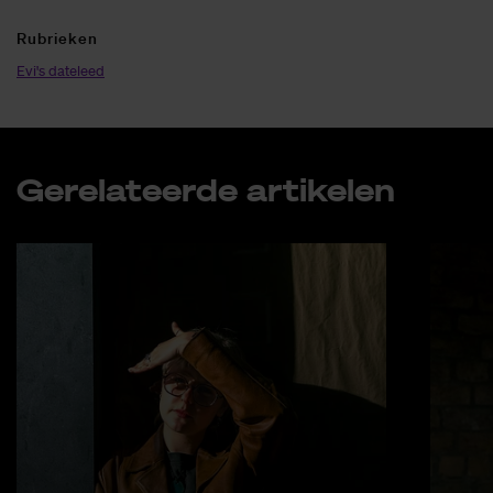
Ru­brie­ken
Evi's dateleed
Ge­re­la­teer­de ar­ti­ke­len