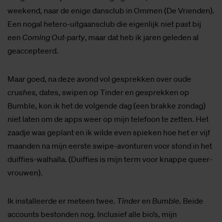
weekend, naar de enige dansclub in Ommen (De Vrienden).
Een nogal hetero-uitgaansclub die eigenlijk niet past bij
een
Coming Out-party
, maar dat heb ik jaren geleden al
geaccepteerd.
Maar goed, na deze avond vol gesprekken over oude
crushes,
dates, swipen op Tinder en gesprekken op
Bumble, kon ik het de volgende dag (een brakke zondag)
niet laten om de apps weer op mijn telefoon te zetten. Het
zaadje was geplant en ik wilde even spieken hoe het er vijf
maanden na mijn eerste swipe-avonturen voor stond in het
duiffies-walhalla. (Duiffies is mijn term voor knappe queer-
vrouwen).
Ik installeerde er meteen twee.
Tinder
en
Bumble
. Beide
accounts bestonden nog. Inclusief alle bio’s, mijn