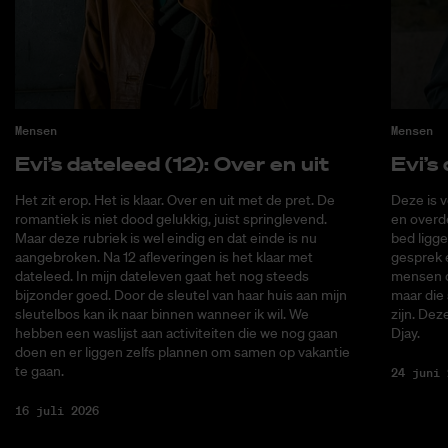
Mensen
Mensen
Evi’s da­te­leed (12): Over en uit
Evi’s 
Het zit erop. Het is klaar. Over en uit met de pret. De
Deze is v
romantiek is niet dood gelukkig, juist springlevend.
en overde
Maar deze rubriek is wel eindig en dat einde is nu
bed ligge
aangebroken. Na 12 afleveringen is het klaar met
gesprek 
dateleed. In mijn dateleven gaat het nog steeds
mensen di
bijzonder goed. Door de sleutel van haar huis aan mijn
maar die
sleutelbos kan ik naar binnen wanneer ik wil. We
zijn. Dez
hebben een waslijst aan activiteiten die we nog gaan
Djay.
doen en er liggen zelfs plannen om samen op vakantie
te gaan.
24 juni 
16 juli 2026