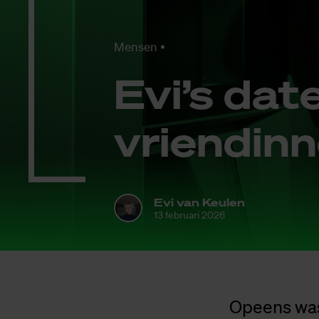
Mensen
Evi’s da­t
vrien­din
Evi van Keulen
13 februari 2026
Opeens was