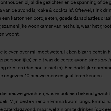
nthouden bij al die gezichten en de spanning of de g
van de avond is; ‘cake & cocktails’. Oftewel, flink dri
an een kartonnen bordje eten, goede dansplaatjes draa
 gezamenlijke woonkamer van het huis, waar het groot
en woont.
e je even over mij moet weten. Ik ben bizar slecht in
s persoonlijks) en dit was de eerste avond sinds
dry 
ng drinken (dan hou je niet in). Een dodelijke combin
je ongeveer 10 nieuwe mensen gaat leren kennen.
 die nieuwe gezichten, was er ook een bekend gezicht.
oek. Mijn beste vriendin Emma kwam langs. Emma h
e zaterdagavond, maar wel zin om te drinken (ook een