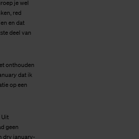
roep je wel
nken, red
ien en dat
ste deel van
 het onthouden
january
dat ik
atie op een
 Uit
ad geen
 dry january-