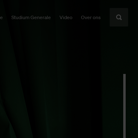
ie
Studium Generale
Video
Over ons