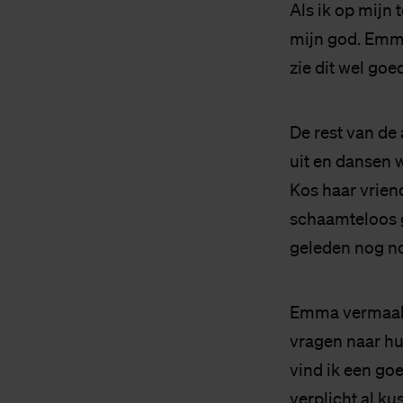
Als ik op mijn 
mijn god. Emma
zie dit wel go
De rest van de 
uit en dansen 
Kos haar vrien
schaamteloos g
geleden nog no
Emma vermaakt 
vragen naar hun
vind ik een go
verplicht al ku