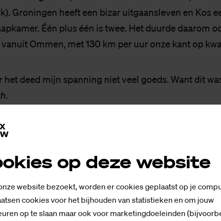
k). Groningen heeft een bizar uitgaansleven en Kos e
laapkamer. Één plus één is twee. Het duurde daarom oo
vanuit Ommen, met 130 km per uur onze kant op kwa
 het deed mijn spanning niet veel goeds. Want dit wa
th
.
okies op deze website
 onze website bezoekt, worden er cookies geplaatst op je compu
en Kos omhelzen el
atsen cookies voor het bijhouden van statistieken en om jouw
uren op te slaan maar ook voor marketingdoeleinden (bijvoorb