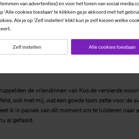
alt een last van mijn
stemmen van advertenties) en voor het tonen van social media c
p 'Alle cookies toestaan' te klikken ga je akkoord met het gebru
rs. Ik zie dit wel g
okies. Als je op 'Zelf instellen' klikt kun je zelf kiezen welke coo
eert.
"
Zelf instellen
Alle cookies toestaan
ruppelden de vriendinnen van Kos de versierde woo
feld, ook met mij, wat een goede toon zette voor de a
eet ik in paniek van dit moment om te luisteren naar 
u al gefaald.