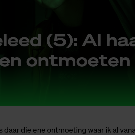
e­leed (5): Al ha
­nen ont­moe­ten
 daar die ene ontmoeting waar ik al va