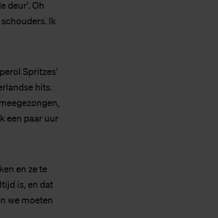
de deur’. Oh
 schouders. Ik
perol Spritzes’
rlandse hits.
rd meegezongen,
ik een paar uur
en en ze te
ijd is, en dat
 en we moeten