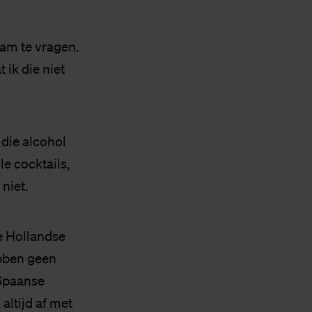
am te vragen.
 ik die niet
die alcohol
le cocktails,
t niet.
e Hollandse
bben geen
 Spaanse
altijd af met