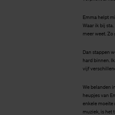
Emma helpt mij
Waar ik bij sta
meer weet. Zo
Dan stappen we
hard binnen. Ik
vijf verschillen
We belanden in
heupjes van E
enkele moeite
muziek, is het 