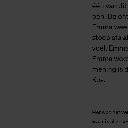
één van dit
ben. De on
Emma weet a
stoep sta a
voel. Emma 
Emma weet e
mening is 
Kos.
Het was het ve
waar ik al zo 