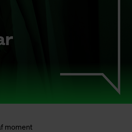
ar
naf moment