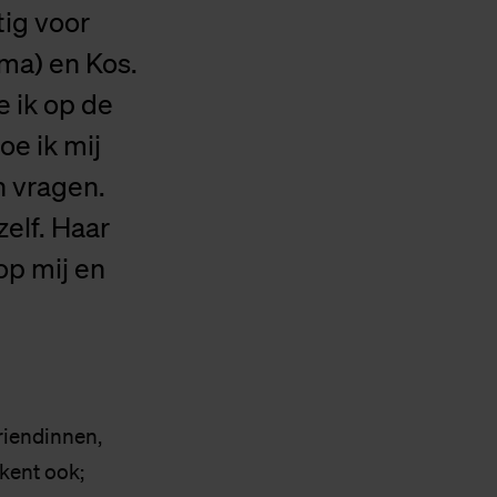
tig voor
ma) en Kos.
e ik op de
oe ik mij
n vragen.
zelf. Haar
op mij en
riendinnen,
ekent ook;