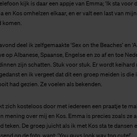
telefoon kijk is daar een appje van Emma; ‘Ik sta voor 
 en Kos omhelzen elkaar, en er valt een last van mijn
ed komen.
avond deel ik zelfgemaakte ‘Sex on the Beaches’ en ‘A
we op Albanese, Spaanse, Engelse en zo af en toe Nede
dinnen zijn schatten. Stuk voor stuk. Er wordt keiha
edanst en ik vergeet dat dit een groep meiden is die 
oit had gezien. Ze voelen als bekenden.
zich kosteloos door met iedereen een praatje te mak
 mening over mij en Kos. Emma is precies zoals ze alt
ed teken. De groep juicht als ik met Kos sta te dansen
ssend op de foto, want; ‘You guys look way too cute!’