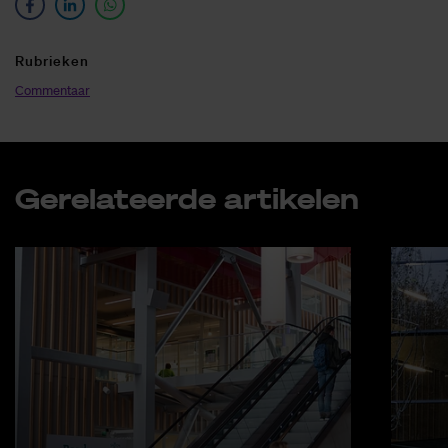
Ru­brie­ken
Commentaar
Ge­re­la­teer­de ar­ti­ke­len