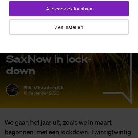
Alle cookies toestaan
Zelf instellen
Opinie
SaxNow in lock­
down
Rik Visschedijk
18 december 2020
We gaan het jaar uit, zoals we in maart
begonnen: met een lockdown. Twintigtwintig