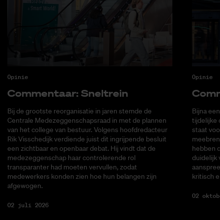
Opinie
Opinie
Com­men­taar: Snel­trein
Com­me
Bij de grootste reorganisatie in jaren stemde de
Bijna ee
Centrale Medezeggenschapsraad in met de plannen
tijdelijk
van het college van bestuur. Volgens hoofdredacteur
staat voo
Rik Visschedijk verdiende juist dit ingrijpende besluit
meebreng
een zichtbaar en openbaar debat. Hij vindt dat de
hebben d
medezeggenschap haar controlerende rol
duidelijk
transparanter had moeten vervullen, zodat
aanspree
medewerkers konden zien hoe hun belangen zijn
kritisch e
afgewogen.
02 oktob
02 juli 2026