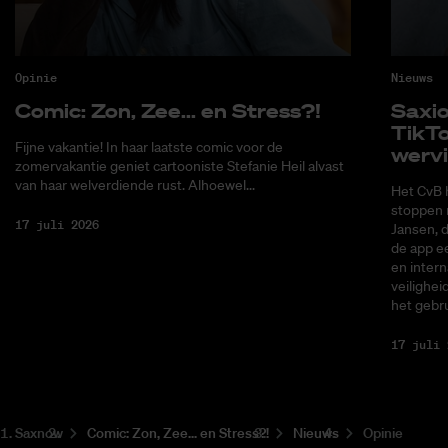
Opinie
Nieuws
Co­mic: Zon, Zee... en Stress?!
Saxi­
Tik­T
Fijne vakantie! In haar laatste comic voor de
wer­v
zomervakantie geniet cartooniste Stefanie Heil alvast
van haar welverdiende rust. Alhoewel...
Het CvB 
stoppen 
17 juli 2026
Jansen, 
de app ee
en intern
veilighei
het gebru
17 juli 
Saxnow
Co­mic: Zon, Zee... en Stress?!
Nieuws
Opinie