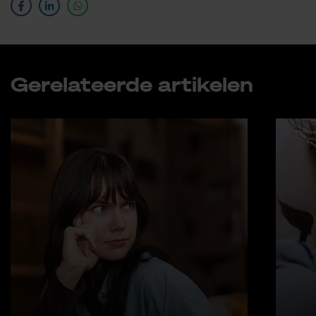
Ge­re­la­teer­de ar­ti­ke­len