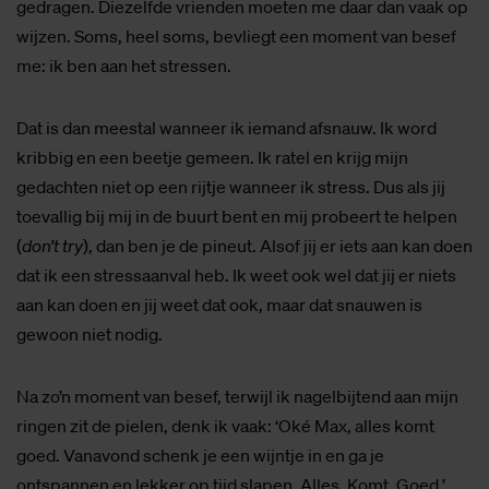
gedragen. Diezelfde vrienden moeten me daar dan vaak op
wijzen. Soms, heel soms, bevliegt een moment van besef
me: ik ben aan het stressen.
Dat is dan meestal wanneer ik iemand afsnauw. Ik word
kribbig en een beetje gemeen. Ik ratel en krijg mijn
gedachten niet op een rijtje wanneer ik stress. Dus als jij
toevallig bij mij in de buurt bent en mij probeert te helpen
(
don’t try
), dan ben je de pineut. Alsof jij er iets aan kan doen
dat ik een stressaanval heb. Ik weet ook wel dat jij er niets
aan kan doen en jij weet dat ook, maar dat snauwen is
gewoon niet nodig.
Na zo’n moment van besef, terwijl ik nagelbijtend aan mijn
ringen zit de pielen, denk ik vaak: ‘Oké Max, alles komt
goed. Vanavond schenk je een wijntje in en ga je
ontspannen en lekker op tijd slapen. Alles. Komt. Goed.’