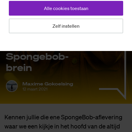
Alle cookies toestaan
Zelf instellen
Opinie
Spon­ge­bob-
brein
Maxime Gokoelsing
12 maart 2021
Kennen jullie die ene SpongeBob-aflevering
waar we een kijkje in het hoofd van de altijd