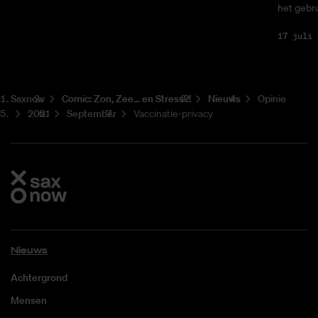
het gebru
17 juli 
Saxnow
Co­mic: Zon, Zee... en Stress?!
Nieuws
Opinie
2021
September
Vaccinatie-privacy
Nieuws
Achtergrond
Mensen