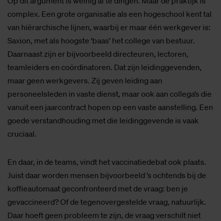
Op dit argument is weinig af te dingen. Maar de praktijk is
complex. Een grote organisatie als een hogeschool kent tal
van hiërarchische lijnen, waarbij er maar één werkgever is:
Saxion, met als hoogste ‘baas’ het college van bestuur.
Daarnaast zijn er bijvoorbeeld directeuren, lectoren,
teamleiders en coördinatoren. Dat zijn leidinggevenden,
maar geen werkgevers. Zij geven leiding aan
personeelsleden in vaste dienst, maar ook aan collega’s die
vanuit een jaarcontract hopen op een vaste aanstelling. Een
goede verstandhouding met die leidinggevende is vaak
cruciaal.
En daar, in de teams, vindt het vaccinatiedebat ook plaats.
Juist daar worden mensen bijvoorbeeld ’s ochtends bij de
koffieautomaat geconfronteerd met de vraag: ben je
gevaccineerd? Of de tegenovergestelde vraag, natuurlijk.
Daar hoeft geen probleem te zijn, de vraag verschilt niet