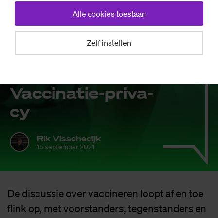
Alle cookies toestaan
Zelf instellen
Opinie
Vac­ci­na­tie-pri­va­
cy
Rik Visschedijk
15 september 2021
De discussie over vaccineren loopt af en toe
flink op, met voorstanders, tegenstanders en