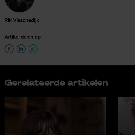
Rik Vis­sche­dijk
Ar­ti­kel de­len op
Ge­re­la­teer­de ar­ti­ke­len