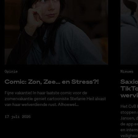
Opinie
Nieuws
Co­mic: Zon, Zee... en Stress?!
Saxi­
Tik­T
Fijne vakantie! In haar laatste comic voor de
wer­v
zomervakantie geniet cartooniste Stefanie Heil alvast
van haar welverdiende rust. Alhoewel...
Het CvB 
stoppen 
17 juli 2026
Jansen, 
de app ee
en intern
veilighei