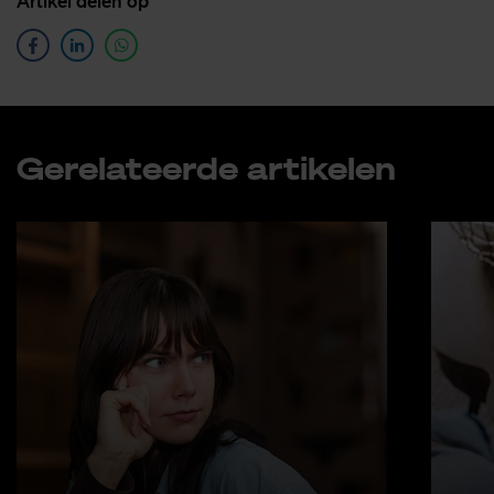
Ar­ti­kel de­len op
Ge­re­la­teer­de ar­ti­ke­len