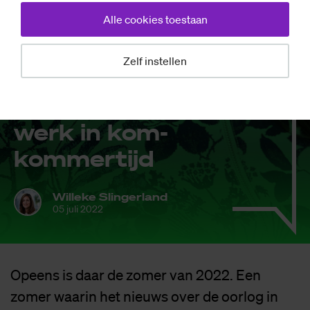
Alle cookies toestaan
Zelf instellen
Opinie
Co­lumn: Huis­
werk in kom­
kom­mer­tijd
Willeke Slingerland
05 juli 2022
Opeens is daar de zomer van 2022. Een
zomer waarin het nieuws over de oorlog in