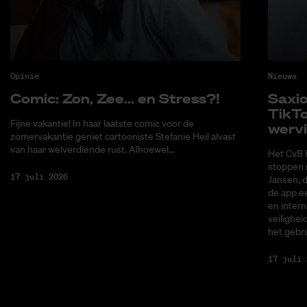
Opinie
Nieuws
Co­mic: Zon, Zee... en Stress?!
Saxi­
Tik­T
Fijne vakantie! In haar laatste comic voor de
wer­v
zomervakantie geniet cartooniste Stefanie Heil alvast
van haar welverdiende rust. Alhoewel...
Het CvB 
stoppen 
17 juli 2026
Jansen, 
de app ee
en intern
veilighei
het gebru
17 juli 