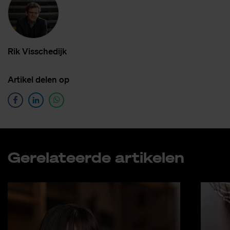
Rik Vis­sche­dijk
Ar­ti­kel de­len op
Ge­re­la­teer­de ar­ti­ke­len