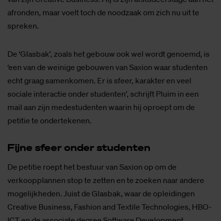
afronden, maar voelt toch de noodzaak om zich nu uit te
spreken.
De ‘Glasbak’, zoals het gebouw ook wel wordt genoemd, is
‘een van de weinige gebouwen van Saxion waar studenten
echt graag samenkomen. Er is sfeer, karakter en veel
sociale interactie onder studenten’, schrijft Pluim in een
mail aan zijn medestudenten waarin hij oproept om de
petitie te ondertekenen.
Fij­ne sfeer on­der stu­den­ten
De petitie roept het bestuur van Saxion op om de
verkoopplannen stop te zetten en te zoeken naar andere
mogelijkheden. Juist de Glasbak, waar de opleidingen
Creative Business, Fashion and Textile Technologies, HBO-
ICT en de associate degree Software Development