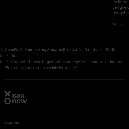
en intern
veilighei
het gebru
17 juli 
Saxnow
Co­mic: Zon, Zee... en Stress?!
Nieuws
2026
Juni
Student Thomas begint petitie om Epy Drost niet te verkopen;
“Er is sfeer, karakter en sociale interactie”
Nieuws