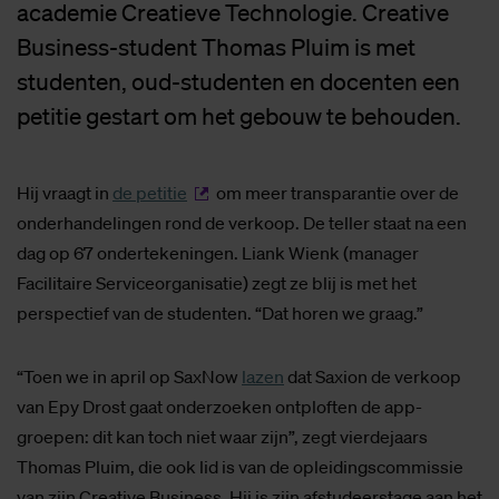
academie Creatieve Technologie. Creative
Business-student Thomas Pluim is met
studenten, oud-studenten en docenten een
petitie gestart om het gebouw te behouden.
Hij vraagt in
de petitie
om meer transparantie over de
onderhandelingen rond de verkoop. De teller staat na een
dag op 67 ondertekeningen. Liank Wienk (manager
Facilitaire Serviceorganisatie) zegt ze blij is met het
perspectief van de studenten. “Dat horen we graag.”
“Toen we in april op SaxNow
lazen
dat Saxion de verkoop
van Epy Drost gaat onderzoeken ontploften de app-
groepen: dit kan toch niet waar zijn”, zegt vierdejaars
Thomas Pluim, die ook lid is van de opleidingscommissie
van zijn Creative Business. Hij is zijn afstudeerstage aan het