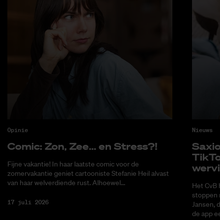
Opinie
Nieuws
Co­mic: Zon, Zee... en Stress?!
Saxi­
Tik­T
Fijne vakantie! In haar laatste comic voor de
wer­v
zomervakantie geniet cartooniste Stefanie Heil alvast
van haar welverdiende rust. Alhoewel...
Het CvB 
stoppen 
17 juli 2026
Jansen, 
de app ee